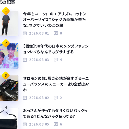
気の記事
1
今年もユニクロのエアリズムコットン
オーバーサイズTシャツの季節が来た
な、マジでいいわこの服
2026.08.01
0
2
【画像】90年代の日本のメンズファッシ
ョンいくらなんでもダサすぎる
2026.08.03
4
3
サロモンの靴、履き心地が良すぎる…ニ
ューバランスのスニーカーより全然良い
わ
2026.08.02
2
4
おっさんが使ってもダサくないバッグっ
てある？どんなバッグ使ってる？
2026.08.05
6