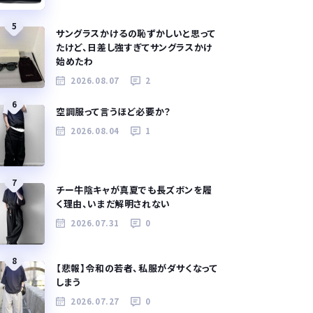
5
サングラスかけるの恥ずかしいと思って
たけど、日差し強すぎてサングラスかけ
始めたわ
2026.08.07
2
6
空調服って言うほど必要か？
2026.08.04
1
7
チー牛陰キャが真夏でも長ズボンを履
く理由、いまだ解明されない
2026.07.31
0
8
【悲報】令和の若者、私服がダサくなって
しまう
2026.07.27
0