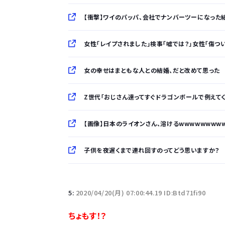
【衝撃】ワイのパッパ、会社でナンバーツーになった結果
女性「レイプされました」検事「嘘では？」女性「傷つ
女の幸せはまともな人との結婚、だと改めて思った
Z世代「おじさん達ってすぐドラゴンボールで例えて
【画像】日本のライオンさん、溶けるwwwwwwww
子供を夜遅くまで連れ回すのってどう思いますか？
「半袖のワイシャツはおじさんっぽい」言われたんだ
5:
2020/04/20(月) 07:00:44.19 ID:Btd71fi90
10万とかする靴履いてる若者wwwwwwwwwww.
ちょもす！？