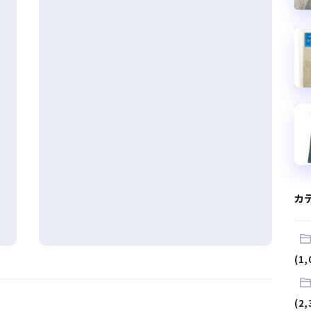
カ
(1,
(2,