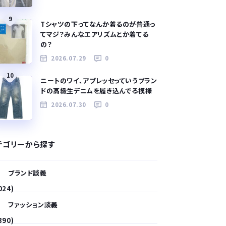
9
Tシャツの下ってなんか着るのが普通っ
てマジ？みんなエアリズムとか着てる
の？
2026.07.29
0
10
ニートのワイ、アプレッセっていうブラン
ドの高級生デニムを履き込んでる模様
2026.07.30
0
テゴリーから探す
ブランド談義
024)
ファッション談義
390)