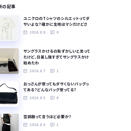
新の記事
ユニクロのTシャツのシルエットってダ
サいよな？確かに生地はマシだけどさ
2026.8.8
0
サングラスかけるの恥ずかしいと思って
たけど、日差し強すぎてサングラスかけ
始めたわ
2026.8.7
2
おっさんが使ってもダサくないバッグっ
てある？どんなバッグ使ってる？
2026.8.5
6
空調服って言うほど必要か？
2026.8.4
1