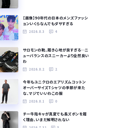
【画像】90年代の日本のメンズファッシ
ョンいくらなんでもダサすぎる
2026.8.3
4
サロモンの靴、履き心地が良すぎる…ニ
ューバランスのスニーカーより全然良い
わ
2026.8.2
2
今年もユニクロのエアリズムコットン
オーバーサイズTシャツの季節が来た
な、マジでいいわこの服
2026.8.1
0
チー牛陰キャが真夏でも長ズボンを履
く理由、いまだ解明されない
2026.7.31
5