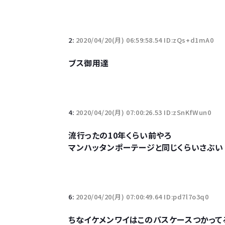
【悲報】柄付きのワイシャツにこういう靴を履いてる
若者の腕時計離れが深刻 時間を見るだけならも
2:
2020/04/20(月) 06:59:58.54 ID:zQs+d1mA0
ブス御用達
Powered by livedoor 相互RSS
4:
2020/04/20(月) 07:00:26.53 ID:zSnKfWun0
流行ったの10年くらい前やろ
マンハッタンポーテージと同じくらいさぶい
6:
2020/04/20(月) 07:00:49.64 ID:pd7l7o3q0
ちなイケメンワイはこのパスケースつかって