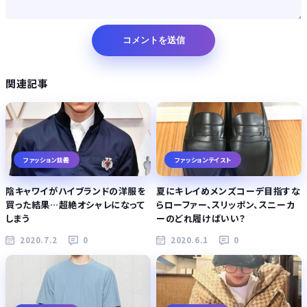
関連記事
ファッション談義
ファッションテイスト
陰キャワイがハイブランドの洋服を
夏にキレイめメンズコーデ目指すな
買った結果…超絶オシャレになって
らローファー、スリッポン、スニーカ
しまう
ーのどれ履けばいい？
2020.7.2
0
2020.6.1
0