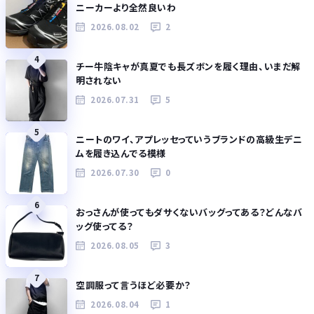
ニーカーより全然良いわ
2026.08.02
2
4
チー牛陰キャが真夏でも長ズボンを履く理由、いまだ解
明されない
2026.07.31
5
5
ニートのワイ、アプレッセっていうブランドの高級生デニ
ムを履き込んでる模様
2026.07.30
0
6
おっさんが使ってもダサくないバッグってある？どんなバ
ッグ使ってる？
2026.08.05
3
7
空調服って言うほど必要か？
2026.08.04
1