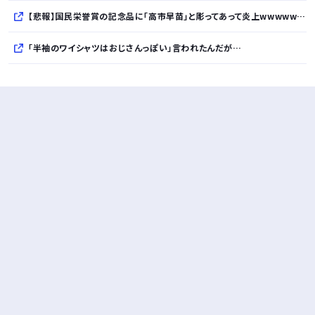
【悲報】国民栄誉賞の記念品に「高市早苗」と彫ってあって炎上wwwwwwwwwwwwwwwwww
「半袖のワイシャツはおじさんっぽい」言われたんだが…
10万とかする靴履いてる若者wwwwwwwwwww..
【悲報】柄付きのワイシャツにこういう靴を履いてるサラリーマンはダサい扱いされるらしい…。お前らも気をつけろ
若者の腕時計離れが深刻 時間を見るだけならもはや腕時計がいらない
Powered by livedoor 相互RSS