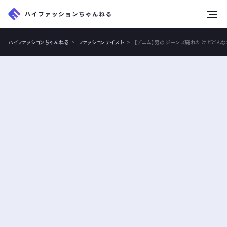
tog
nav
ハイファッションちゃんねる
ファッションテイスト
【デニム】男のジーンズ廃れたけどどん