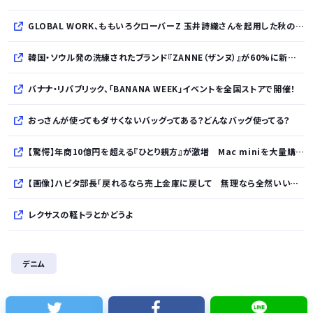
GLOBAL WORK、ももいろクローバーZ 玉井詩織さんを起用した秋のLOOK BOOKを先行公開
韓国・ソウル発の洗練されたブランド『ZANNE（ザンヌ）』が60%に新規入店、モダン×エフォートレスなコレクションを展開
バナナ・リパブリック、「BANANA WEEK」イベントを全国ストアで開催！
おっさんが使ってもダサくないバッグってある？どんなバッグ使ってる？
【驚愕】年商10億円を超える『ひとり親方』が激増 Mac miniを大量購入しAIを従業員に
【画像】ハビタ部長「戻れるなら売上金庫に戻して 無理なら全然いいです イオンが戻って良いって言わなきゃ入ったらダメです」
レクサスの軽トラとかどうよ
1人でタイ旅行って危ないの？
デニム
【ナゾロジー】老化をほぼ克服しても「体細胞変異」が残ればヒトの寿命は156年、数理モデルで推定
完全新作『八つ墓村』、金田一は尾上松也、場面写真を一挙公開！