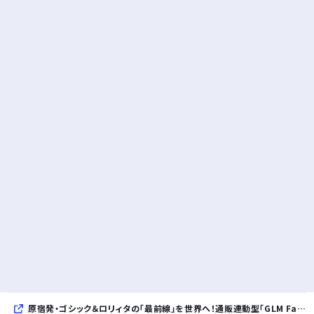
原宿発・ゴシック＆ロリィタの「最前線」を世界へ！通販連動型「GLM Fashion Show 2026」9月開催