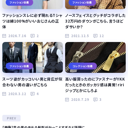
ファッション談義
ファッション談義
ファッションスレに必ず現れるTシャ
ノースフェイスとグッチがコラボした
ツは綿100%がいいおじさんの正
32万円のダウンがこちら、言うほど
体
ダサいか？
2026.7.16
2
2021.12.5
12
ファッション談義
コレクション談義
スーツ姿がカッコいい男と背広が似
高い服買ったのにファスナーがYKK
合わない男の違いがこちら
だったときのガッカリ感は異常！riri
ジップとかにしろよ
2020.3.12
4
2020.7.29
3
【画像】昔の男のモテる髪型がかっこよすぎると話題に