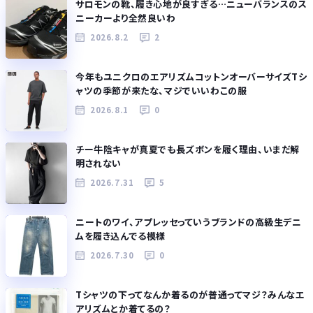
サロモンの靴、履き心地が良すぎる…ニューバランスのス
ニーカーより全然良いわ
2026.8.2
2
今年もユニクロのエアリズムコットンオーバーサイズTシ
ャツの季節が来たな、マジでいいわこの服
2026.8.1
0
チー牛陰キャが真夏でも長ズボンを履く理由、いまだ解
明されない
2026.7.31
5
ニートのワイ、アプレッセっていうブランドの高級生デニ
ムを履き込んでる模様
2026.7.30
0
Tシャツの下ってなんか着るのが普通ってマジ？みんなエ
アリズムとか着てるの？