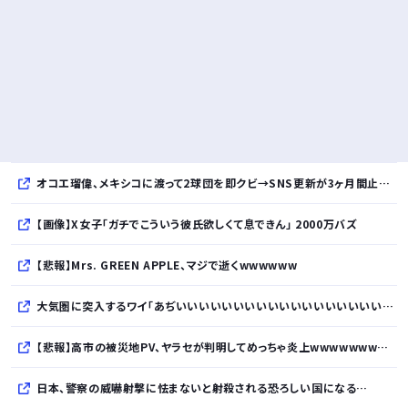
オコエ瑠偉、メキシコに渡って2球団を即クビ→SNS更新が3ヶ月間止まって消息不明に
【画像】X女子「ガチでこういう彼氏欲しくて息できん」 2000万バズ
【悲報】Mrs. GREEN APPLE、マジで逝くwwwwww
大気圏に突入するワイ「あぢいいいいいいいいいいいいいいいいいい！！！！」
【悲報】高市の被災地PV、ヤラセが判明してめっちゃ炎上wwwwwwwwwwwwwwwwwwwwwwwwwww
日本、警察の威嚇射撃に怯まないと射殺される恐ろしい国になる…