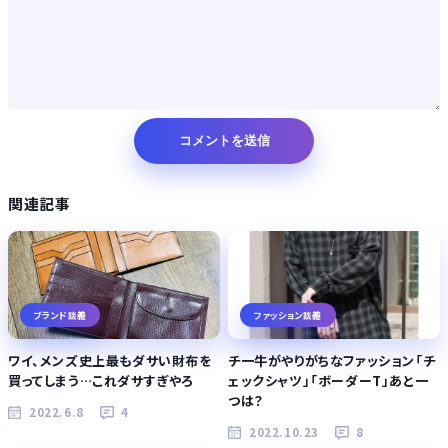
関連記事
ブランド談義
ファッション談義
ワイ、メンズ史上最もダサい財布を
チ一牛がやりがちなファッション「チ
買ってしまう…これダサすぎやろ
ェックシャツ」「ボーダーT」あと一
つは？
2022.6.8
4
2022.10.23
8