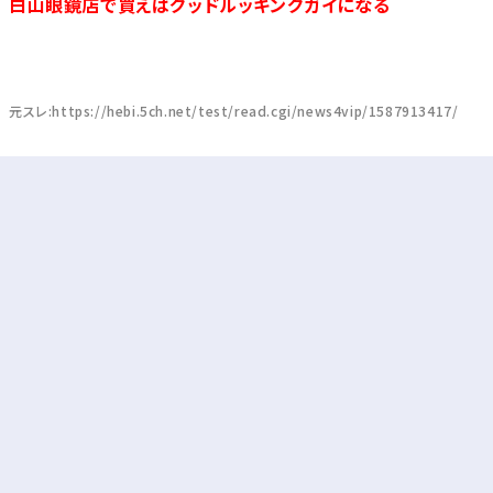
白山眼鏡店で買えばグッドルッキングガイになる
元スレ:https://hebi.5ch.net/test/read.cgi/news4vip/1587913417/