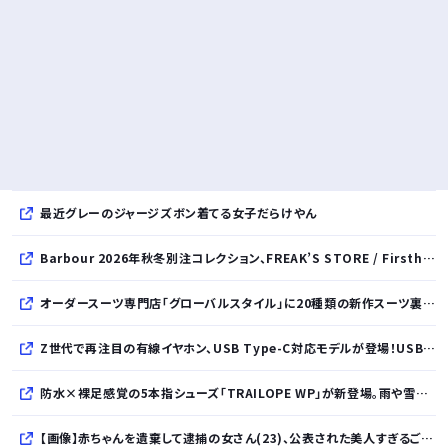
最近グレーのジャージズボン着てる女子だらけやん
Barbour 2026年秋冬別注コレクション、FREAK’S STORE / Firsthand / Freadaから登場
オーダースーツ専門店「グローバルスタイル」に20種類の新作スーツ裏地が登場！おしゃれな花柄・サッカーボール・フラミンゴ・虎・フラガール・リゾート柄など豊富！
Z世代で再注目の有線イヤホン、USB Type-C対応モデルが登場！USB-A変換アダプター付属で幅広いデバイスに対応
防水×裸足感覚の5本指シューズ「TRAILOPE WP」が新登場。雨や雪にも対応し日常からアウトドアまで快適に。
【画像】赤ちゃんを遺棄して逮捕の女さん(23)、公表された美人すぎるご尊顔がこちら⇒ｗｗｗｗｗｗｗｗｗｗ