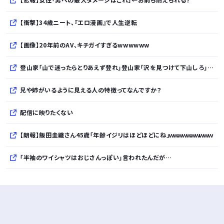
【衝撃】34歳ニート、『エロ漫画』で人生逆転
【画像】20年前のAV、キチガイすぎるwwwwww
登山家「山で迷ったらとりあえず登れ」登山家「沢を見つけて下山しろ」←これ結局どっちが正解なの？
兄や姉がいるように見える人の特徴ってなんですか？
配信に映りたくない
【朗報】飯田圭織さん45歳「年齢イジリはほどほどにね」ｗｗｗｗｗｗｗｗｗｗ
「半袖のワイシャツはおじさんっぽい」言われたんだが…
10万とかする靴履いてる若者wwwwwwwwwww..
【悲報】柄付きのワイシャツにこういう靴を履いてるサラリーマンはダサい扱いされるらしい…。お前らも気をつけろ