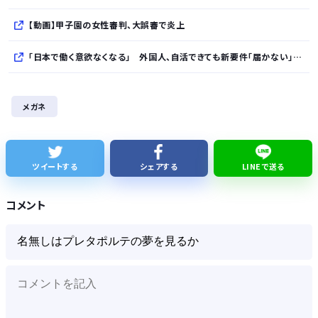
【動画】甲子園の女性審判、大誤審で炎上
「日本で働く意欲なくなる」 外国人、自活できても新要件「届かない」…永住許可厳格化で「日本離れ」か
【朗報】『ヤニねこ』新海誠、水島努、綾辻行人らクリエイターが絶賛ｗｗｗｗｗｗｗｗｗ
メガネ
【次の覇権は？】スマホゲー倒産急増 🍙ですら続くのに…
【悲報】ワイが買ったMotorolaのスマホ、ポンコツすぎる
ツイートする
シェアする
LINEで送る
シカ「ヒマワリ全部喰った」 郡山布引風の高原まつり中止
コメント
Powered by livedoor 相互RSS