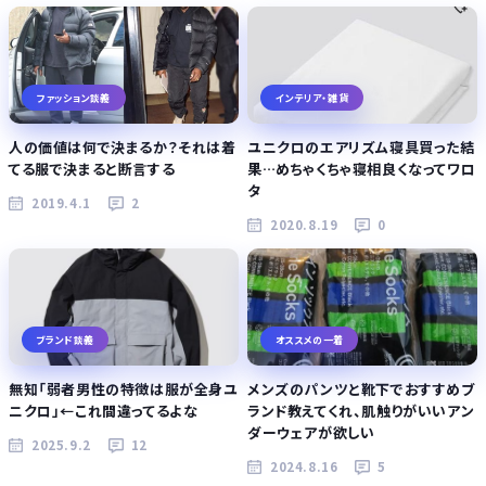
ファッション談義
インテリア・雑貨
人の価値は何で決まるか？それは着
ユニクロのエアリズム寝具買った結
てる服で決まると断言する
果…めちゃくちゃ寝相良くなってワロ
タ
2019.4.1
2
2020.8.19
0
ブランド談義
オススメの一着
無知「弱者男性の特徴は服が全身ユ
メンズのパンツと靴下でおすすめブ
ニクロ」←これ間違ってるよな
ランド教えてくれ、肌触りがいいアン
ダーウェアが欲しい
2025.9.2
12
2024.8.16
5