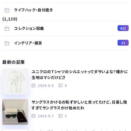
ライフハック・自分磨き
(1,120)
コレクション談義
411
インテリア・雑貨
22
最新の記事
ユニクロのTシャツのシルエットってダサいよな？確かに
生地はマシだけどさ
2026.8.8
0
サングラスかけるの恥ずかしいと思ってたけど、日差し強
すぎてサングラスかけ始めたわ
2026.8.7
2