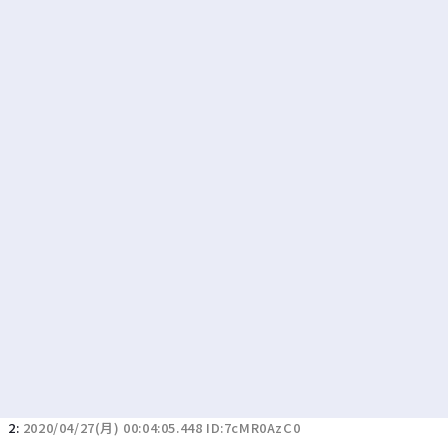
若者の腕時計離れが深刻 時間を見るだけならもはや腕時計がいらない
Powered by livedoor 相互RSS
2:
2020/04/27(月) 00:04:05.448 ID:7cMR0AzC0