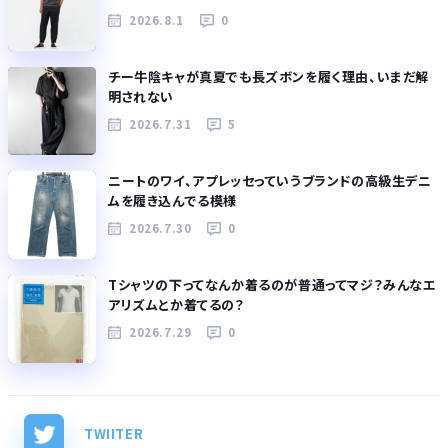
2026.8.1
0
チー牛陰キャが真夏でも長ズボンを履く理由、いまだ解
明されない
2026.7.31
5
ニートのワイ、アプレッセっていうブランドの高級生デニ
ムを履き込んでる模様
2026.7.30
0
Tシャツの下ってなんか着るのが普通ってマジ？みんなエ
アリズムとか着てるの？
2026.7.29
0
TWIITER