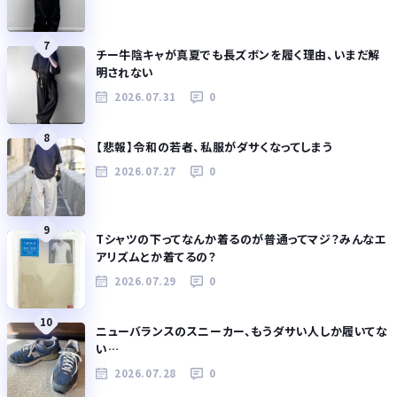
7
チー牛陰キャが真夏でも長ズボンを履く理由、いまだ解
明されない
2026.07.31
0
8
【悲報】令和の若者、私服がダサくなってしまう
2026.07.27
0
9
Tシャツの下ってなんか着るのが普通ってマジ？みんなエ
アリズムとか着てるの？
2026.07.29
0
10
ニューバランスのスニーカー、もうダサい人しか履いてな
い…
2026.07.28
0