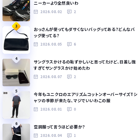
ニーカーより全然良いわ
2026.08.02
2
3
おっさんが使ってもダサくないバッグってある？どんなバ
ッグ使ってる？
2026.08.05
6
4
サングラスかけるの恥ずかしいと思ってたけど、日差し強
すぎてサングラスかけ始めたわ
2026.08.07
2
5
今年もユニクロのエアリズムコットンオーバーサイズTシ
ャツの季節が来たな、マジでいいわこの服
2026.08.01
0
6
空調服って言うほど必要か？
2026.08.04
1