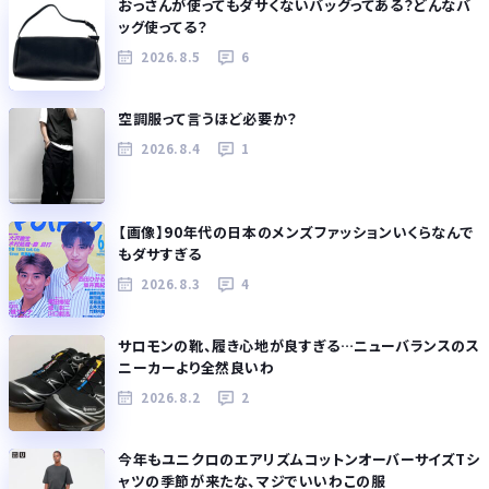
おっさんが使ってもダサくないバッグってある？どんなバ
ッグ使ってる？
2026.8.5
6
空調服って言うほど必要か？
2026.8.4
1
【画像】90年代の日本のメンズファッションいくらなんで
もダサすぎる
2026.8.3
4
サロモンの靴、履き心地が良すぎる…ニューバランスのス
ニーカーより全然良いわ
2026.8.2
2
今年もユニクロのエアリズムコットンオーバーサイズTシ
ャツの季節が来たな、マジでいいわこの服