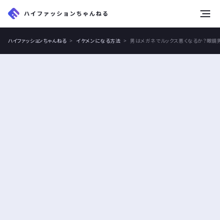
tog
nav
ハイファッションちゃんねる
イケメンになる方法
男はメガネでルックス悪くなるか？眼鏡