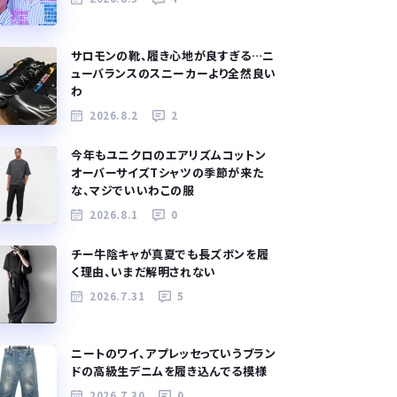
サロモンの靴、履き心地が良すぎる…ニ
ューバランスのスニーカーより全然良い
わ
2026.8.2
2
今年もユニクロのエアリズムコットン
オーバーサイズTシャツの季節が来た
な、マジでいいわこの服
2026.8.1
0
チー牛陰キャが真夏でも長ズボンを履
く理由、いまだ解明されない
2026.7.31
5
ニートのワイ、アプレッセっていうブラン
ドの高級生デニムを履き込んでる模様
2026.7.30
0