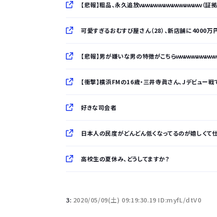
【悲報】粗品、永久追放ｗｗｗｗｗｗｗｗｗｗｗｗｗｗｗ（証
可愛すぎるおむすび屋さん（28）、新店舗に4000
【悲報】男が嫌いな男の特徴がこちらｗｗｗｗｗｗｗｗｗ
【衝撃】横浜FMの16歳・三井寺眞さん、Jデビュー戦で
好きな司会者
日本人の民度がどんどん低くなってるのが嬉しくて
高校生の夏休み、どうしてますか？
「半袖のワイシャツはおじさんっぽい」言われたんだ
3:
2020/05/09(土) 09:19:30.19 ID:myfL/dtV0
10万とかする靴履いてる若者wwwwwwwwwww.