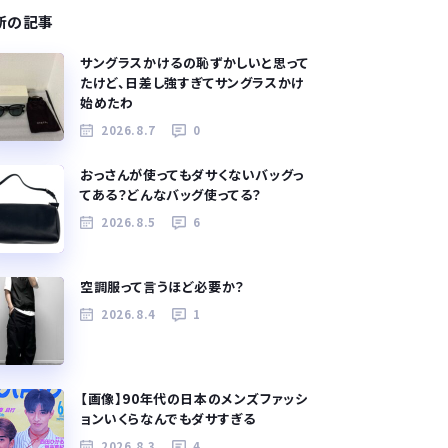
新の記事
サングラスかけるの恥ずかしいと思って
たけど、日差し強すぎてサングラスかけ
始めたわ
2026.8.7
0
おっさんが使ってもダサくないバッグっ
てある？どんなバッグ使ってる？
2026.8.5
6
空調服って言うほど必要か？
2026.8.4
1
【画像】90年代の日本のメンズファッシ
ョンいくらなんでもダサすぎる
2026.8.3
4