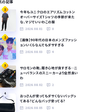
気の記事
1
今年もユニクロのエアリズムコットン
オーバーサイズTシャツの季節が来た
な、マジでいいわこの服
2026.08.01
0
2
【画像】90年代の日本のメンズファッシ
ョンいくらなんでもダサすぎる
2026.08.03
4
3
サロモンの靴、履き心地が良すぎる…ニ
ューバランスのスニーカーより全然良い
わ
2026.08.02
2
4
おっさんが使ってもダサくないバッグっ
てある？どんなバッグ使ってる？
2026.08.05
6