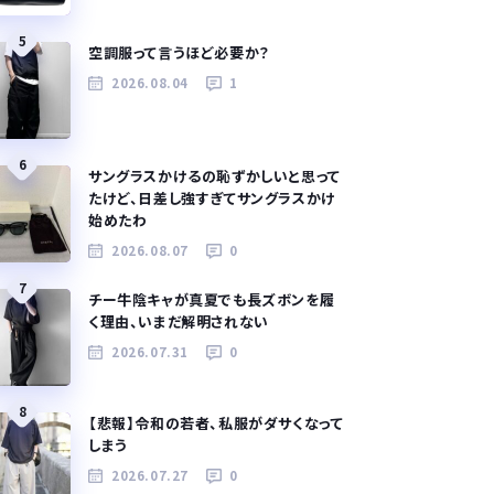
5
空調服って言うほど必要か？
2026.08.04
1
6
サングラスかけるの恥ずかしいと思って
たけど、日差し強すぎてサングラスかけ
始めたわ
2026.08.07
0
7
チー牛陰キャが真夏でも長ズボンを履
く理由、いまだ解明されない
2026.07.31
0
8
【悲報】令和の若者、私服がダサくなって
しまう
2026.07.27
0