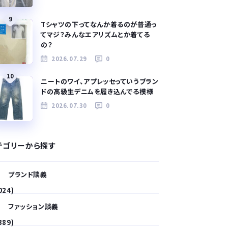
9
Tシャツの下ってなんか着るのが普通っ
てマジ？みんなエアリズムとか着てる
の？
2026.07.29
0
10
ニートのワイ、アプレッセっていうブラン
ドの高級生デニムを履き込んでる模様
2026.07.30
0
テゴリーから探す
ブランド談義
024)
ファッション談義
389)