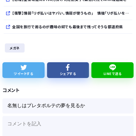
【衝撃】情弱「リボ払いはヤバい。情弱が使うもの」 情強「リボ払いを使いこなすのが情強やで」 ← これ
全国を旅行で周るのが趣味の奴でも最後まで残ってそうな都道府県
【NHK激震】職員への性被害を公表…番組出演者Xは事実上の「出禁」か 正体巡り憶測広がる
メガネ
【悲報】消費減税とか言う対した効果もないもので日本経済破滅へ
【大地震】専門家「南海トラフだけでなく直下型地震にも注意を」…中部各地に危険度「Sランク」断層帯
ツイートする
シェアする
LINEで送る
「ジャンプ」ストアで大量注文→キャンセルか 業務妨害容疑で女逮捕
コメント
Powered by livedoor 相互RSS