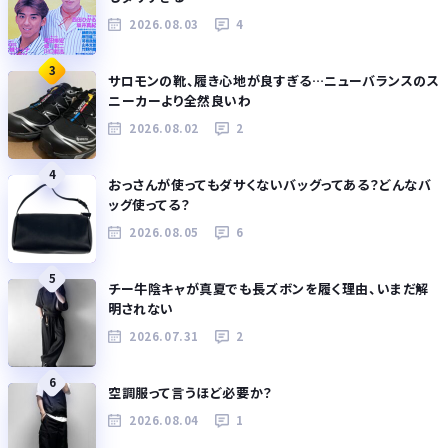
2026.08.03
4
3
サロモンの靴、履き心地が良すぎる…ニューバランスのス
ニーカーより全然良いわ
2026.08.02
2
4
おっさんが使ってもダサくないバッグってある？どんなバ
ッグ使ってる？
2026.08.05
6
5
チー牛陰キャが真夏でも長ズボンを履く理由、いまだ解
明されない
2026.07.31
2
6
空調服って言うほど必要か？
2026.08.04
1