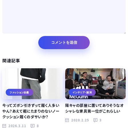
関連記事
ファッション談義
インテリア・雑貨
今ってズボン引きずって履く人多い
陽キャの部屋に置いてありそうなオ
やん？あえて裾にたまりのないノー
シャレな家具第一位がこれらしい
クッション履くのダサいか？
2020.2.25
3
2026.3.11
8