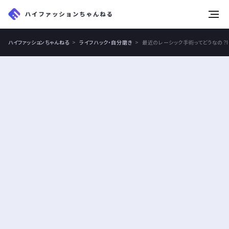
tog
nav
ハイファッションちゃんねる
ライフハック・自分磨き
最近のレーシック手術ってどうなの？I