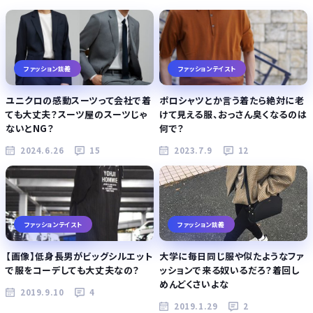
ファッション談義
ファッションテイスト
ユニクロの感動スーツって会社で着
ポロシャツとか言う着たら絶対に老
ても大丈夫？スーツ屋のスーツじゃ
けて見える服、おっさん臭くなるのは
ないとNG？
何で？
2024.6.26
15
2023.7.9
12
ファッションテイスト
ファッション談義
【画像】低身長男がビッグシルエット
大学に毎日同じ服や似たようなファ
で服をコーデしても大丈夫なの？
ッションで来る奴いるだろ？着回し
めんどくさいよな
2019.9.10
4
2019.1.29
2