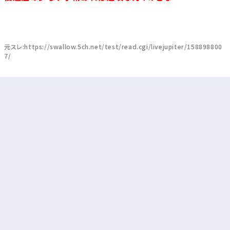
元スレ:https://swallow.5ch.net/test/read.cgi/livejupiter/158898800
7/