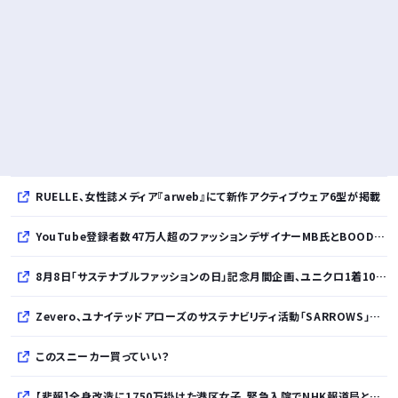
RUELLE、女性誌メディア『arweb』にて新作アクティブウェア6型が掲載
YouTube登録者数47万人超のファッションデザイナーMB氏とBOODYがコラボレーション。極上の着心地を追求した別注Tシャツが8月12日発売開始
8月8日「サステナブルファッションの日」記念月間企画、ユニクロ1着100円買取保証とXプレゼントキャンペーンを実施
Zevero、ユナイテッドアローズのサステナビリティ活動「SARROWS」を支援。Scope 3排出量算定の効率化・精緻化を開始
このスニーカー買っていい？
【悲報】全身改造に1750万掛けた港区女子、緊急入院でNHK報道局との合コンをキャンセル