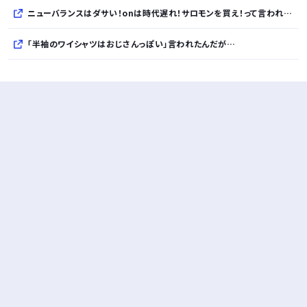
ニューバランスはダサい！onは時代遅れ！サロモンを買え！って言われたから買ったんやが
「半袖のワイシャツはおじさんっぽい」言われたんだが…
10万とかする靴履いてる若者wwwwwwwwwww..
【悲報】柄付きのワイシャツにこういう靴を履いてるサラリーマンはダサい扱いされるらしい…。お前らも気をつけろ
若者の腕時計離れが深刻 時間を見るだけならもはや腕時計がいらない
Powered by livedoor 相互RSS