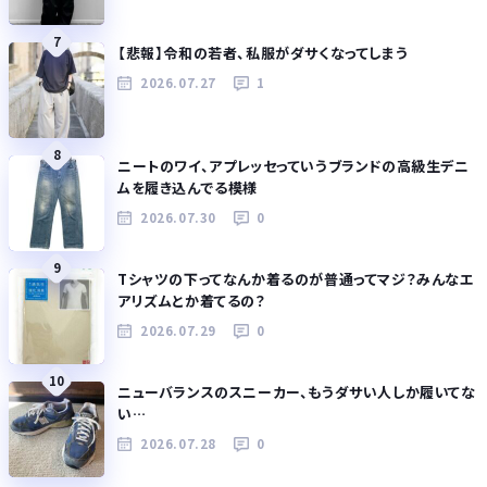
7
【悲報】令和の若者、私服がダサくなってしまう
2026.07.27
1
8
ニートのワイ、アプレッセっていうブランドの高級生デニ
ムを履き込んでる模様
2026.07.30
0
9
Tシャツの下ってなんか着るのが普通ってマジ？みんなエ
アリズムとか着てるの？
2026.07.29
0
10
ニューバランスのスニーカー、もうダサい人しか履いてな
い…
2026.07.28
0