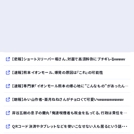
【悲報】ショートスリーパー堀さん、対面で高須幹弥にブチギレるｗｗｗｗ
【速報】熊本イオンモール、爆発の原因は『これ』の可能性
【速報】専門家「イオンモール熊本の爆心地に”こんなもの”があったんだけど…」
【朗報】みい山作者・亜月ねねさんがチョロくて可愛いｗｗｗｗｗｗｗｗｗｗ
岸谷五朗の息子の蘭丸「俺達喫煙者も税金を払ってる。行政は責任を持って喫煙所を作るべきですよ」
QRコード決済やタブレットなどを使いこなせない人も居るという話・・・