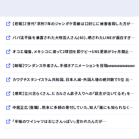
【悲報】Z世代「求刑7年のジャンポケ斎藤は口封じに被害者殺した方が量刑軽かっただろ」←1万いいね
パパ活不倫を暴露された大物芸人さん(63)、晒されたLINEが面白すぎるｗｗｗｗｗｗｗｗｗ(画像ｱﾘ)
オコエ瑠偉、メキシコに渡って2球団を即クビ→SNS更新が3ヶ月間止まって消息不明に
【朗報】ワンダンス作者さん、手描きアニメーションを投稿ｗｗｗｗｗｗｗｗｗｗ
カワグチスタンイスラム共和国、日本人減・外国人増の絶対数で5位 比率で言えばダントツ
【爆笑】立川志らくさん、ヒカルさん弟子入りへの「談志が泣いてるぞ」を“一言”でピシャリｗｗｗｗｗｗｗｗｗｗ
中居正広（無職）、熊本に多額の寄付していた。知人「誰にも知られなくてもいい、と公表してない」
「半袖のワイシャツはおじさんっぽい」言われたんだが…
10万とかする靴履いてる若者wwwwwwwwwww..