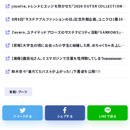
jouetie、トレンドとエッジを効かせた「2026 OUTER COLLECTION」を公開
8月8日「サステナブルファッションの日」記念月間企画、ユニクロ1着100円買取保証とXプレゼントキャンペーンを実施
Zevero、ユナイテッドアローズのサステナビリティ活動「SARROWS」を支援。Scope 3排出量算定の効率化・精緻化を開始
【悲報】大学生の頃に出会った小学生と結婚した男、めちゃくちゃ炎上してしまうwwwwwwwww
【画像】講談社さん、ミスマガジンで児童を性搾取してしまうｗｗｗｗｗｗｗｗｗ
鈴木奈々「垂れてたバストが上がった！」下着姿を公開！！！
財務省、大型連休中の為替介入日数は3日間 総額11兆7349億円
革靴・ブーツ
【正論】カンニング竹山、消費税減税失敗→増税の流れ想像「次誰が総理やりたいと思います？」
実証実験都市「ウーブン・シティ」が一般の居住希望者の募集開始 すでにトヨタ関係者が居住
ツイートする
シェアする
LINEで送る
全国を旅行で周るのが趣味の奴でも最後まで残ってそうな都道府県