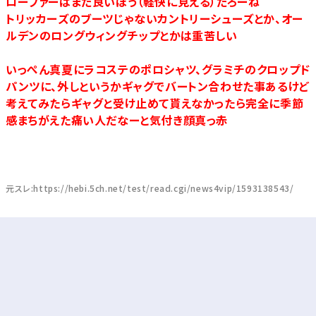
ローファーはまだ良いほう（軽快に見える）だろーね
トリッカーズのブーツじゃないカントリーシューズとか、オー
ルデンのロングウィングチップとかは重苦しい
いっぺん真夏にラコステのポロシャツ、グラミチのクロップド
パンツに、外しというかギャグでバートン合わせた事あるけど
考えてみたらギャグと受け止めて貰えなかったら完全に季節
感まちがえた痛い人だなーと気付き顔真っ赤
元スレ:https://hebi.5ch.net/test/read.cgi/news4vip/1593138543/