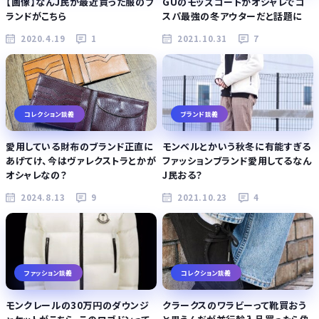
【画像】なんJ民が最近買った服のブ
GUのモッズコートがオシャレでコ
ランドがこちら
スパ最強の冬アウターだと話題に
2020.4.19
1
2021.10.31
7
コレクション談義
ブランド談義
愛用している財布のブランド正直に
モンベルとかいう秋冬に有能すぎる
あげてけ、今はヴァレクストラとかが
ファッションブランド愛用してるなん
オシャレなの？
J民おる？
2024.8.13
9
2021.10.23
4
ファッション談義
コレクション談義
モンクレールの30万円のダウンジ
クラークスのワラビーって靴買おう