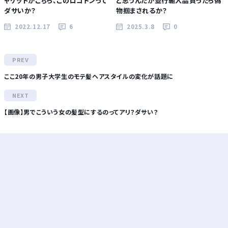
ャケットがこちら、このロゴドンって
と思うんだが並行輸入品買ったら偽
ダサいか？
物掴まされるか？
2022.12.17
6
2025.3.8
0
ここ20年の男子大学生のモテ髪ヘアスタイルの変化が話題に
【画像】男でこういう女の髪型にするのってアリ？ダサい？