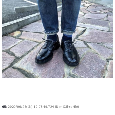
65:
2020/06/26(金) 12:07:49.724 ID:mX3f+eHk0