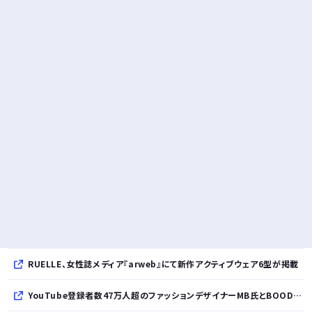
RUELLE、女性誌メディア『arweb』にて新作アクティブウェア6型が掲載
YouTube登録者数47万人超のファッションデザイナーMB氏とBOODYがコラボレーション。極上の着心地を追求した別注Tシャツが8月12日発売開始