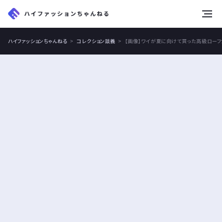
tog
nav
ハイファッションちゃんねる
コレクション談義
【画像】ワイが夏に向けて買った高級ローフ