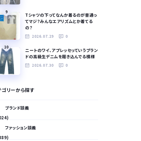
9
Tシャツの下ってなんか着るのが普通っ
てマジ？みんなエアリズムとか着てる
の？
2026.07.29
0
10
ニートのワイ、アプレッセっていうブラン
ドの高級生デニムを履き込んでる模様
2026.07.30
0
テゴリーから探す
ブランド談義
024)
ファッション談義
389)