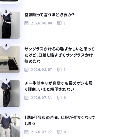
5
空調服って言うほど必要か？
2026.08.04
1
6
サングラスかけるの恥ずかしいと思って
たけど、日差し強すぎてサングラスかけ
始めたわ
2026.08.07
1
7
チー牛陰キャが真夏でも長ズボンを履
く理由、いまだ解明されない
2026.07.31
0
8
【悲報】令和の若者、私服がダサくなって
しまう
2026.07.27
0