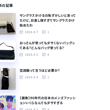
新の記事
サングラスかけるの恥ずかしいと思って
たけど、日差し強すぎてサングラスかけ
始めたわ
2026.8.7
1
おっさんが使ってもダサくないバッグっ
てある？どんなバッグ使ってる？
2026.8.5
6
空調服って言うほど必要か？
2026.8.4
1
【画像】90年代の日本のメンズファッシ
ョンいくらなんでもダサすぎる
2026.8.3
4