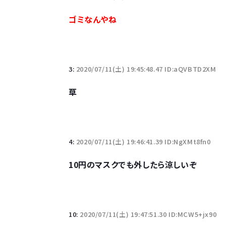
10万とかする靴履いてる若者wwwwwwwwwww.
ゴミなんやね
【悲報】柄付きのワイシャツにこういう靴を履いてる
若者の腕時計離れが深刻 時間を見るだけならも
3:
2020/07/11(土) 19:45:48.47 ID:aQVBTD2XM
草
Powered by livedoor 相互RSS
4:
2020/07/11(土) 19:46:41.39 ID:NgXMt8fn0
10円のマスクでも外したら涼しいぞ
10:
2020/07/11(土) 19:47:51.30 ID:MCW5+jx90