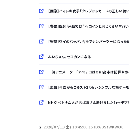
【画像】イマドキ女子「クレジットカードの正しい使
【警告】医師「米国では”ヘロインと同じくらいヤバ
【衝撃】ワイのパッパ、会社でナンバーツーになった結果
みいちゃん、セコカンになる
一流アニメーター「アベテロはOK！高市は防弾やめ
【悲報】今だからこそスト2くらいシンプルな格ゲーを
NHK「ベトナム人がおばあさん助けました！」→デ
「半袖のワイシャツはおじさんっぽい」言われたんだ
2:
2020/07/11(土) 19:45:06.15 ID:6DStWKWO0