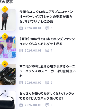
気の記事
1
今年もユニクロのエアリズムコットン
オーバーサイズTシャツの季節が来た
な、マジでいいわこの服
2026.08.01
0
2
【画像】90年代の日本のメンズファッシ
ョンいくらなんでもダサすぎる
2026.08.03
4
3
サロモンの靴、履き心地が良すぎる…ニ
ューバランスのスニーカーより全然良い
わ
2026.08.02
2
4
おっさんが使ってもダサくないバッグっ
てある？どんなバッグ使ってる？
2026.08.05
6