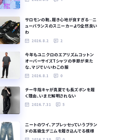
サロモンの靴、履き心地が良すぎる…ニ
ューバランスのスニーカーより全然良い
わ
2026.8.2
2
今年もユニクロのエアリズムコットン
オーバーサイズTシャツの季節が来た
な、マジでいいわこの服
2026.8.1
0
チー牛陰キャが真夏でも長ズボンを履
く理由、いまだ解明されない
2026.7.31
5
ニートのワイ、アプレッセっていうブラン
ドの高級生デニムを履き込んでる模様
2026.7.30
0