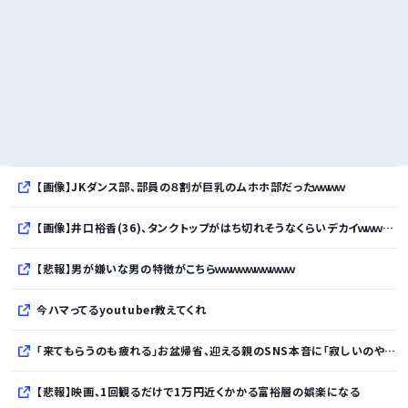
【画像】JKダンス部、部員の８割が巨乳のムホホ部だったｗｗｗｗ
【画像】井口裕香(36)、タンクトップがはち切れそうなくらいデカイｗｗｗｗｗｗｗｗｗｗｗ
【悲報】男が嫌いな男の特徴がこちらｗｗｗｗｗｗｗｗｗｗ
今ハマってるyoutuber教えてくれ
「来てもらうのも疲れる」お盆帰省、迎える親のSNS本音に「寂しいのやら複雑」「親孝行だと思っていたのに」
【悲報】映画、1回観るだけで1万円近くかかる富裕層の娯楽になる