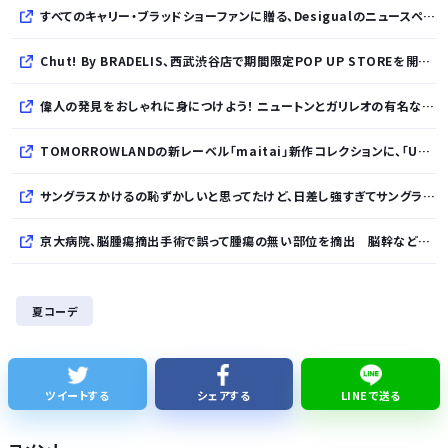
すべてのキャリー・ブラッドショーファンに贈る、Desigualのニュースペーパープリントコレクション
Chut! By BRADELIS、西武渋谷店で期間限定POP UP STOREを開催！全商品展開＆新作10%OFFの特別な6日間
偉人の発見をおしゃれに身につけよう！ ニュートンとガリレオの有名な発見をモチーフにした、クールタッチTシャツ＆トートバッグが発売されました【QurioStore】
TOMORROWLANDの新レーベル「maitai」新作コレクションに、「UNDYED」の素材が採用
サングラスかけるの恥ずかしいと思ってたけど、日差し強すぎてサングラスかけ始めたわ
京大病院、脳腫瘍摘出手術で誤って腫瘍の無い部位を摘出 脳幹など損傷受け植物状態に
【悲報】倉持由香、息子の「自閉スペクトラム症」診断にショックで涙… 見逃していた乳幼児期のサインとは？
夏コーデ
ミツオカ、新型スポーツカーのティザー画像「第3弾」を公開！
SES10年目のワイ、転職するか迷う
ツイートする
シェアする
LINEで送る
WindowsってCopilotってAI押してるの？必要ないんだけど