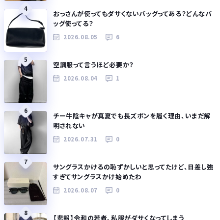
4
おっさんが使ってもダサくないバッグってある？どんなバ
ッグ使ってる？
2026.08.05
6
5
空調服って言うほど必要か？
2026.08.04
1
6
チー牛陰キャが真夏でも長ズボンを履く理由、いまだ解
明されない
2026.07.31
0
7
サングラスかけるの恥ずかしいと思ってたけど、日差し強
すぎてサングラスかけ始めたわ
2026.08.07
0
8
【悲報】令和の若者、私服がダサくなってしまう