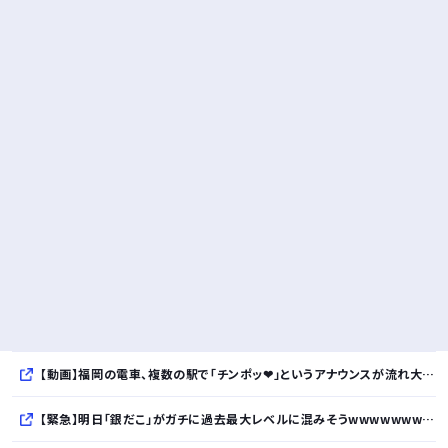
【動画】福岡の電車、複数の駅で「チンポッ❤」というアナウンスが流れ大騒ぎwwwwwwwww
【緊急】明日「銀だこ」がガチに過去最大レベルに混みそうwwwwwwwwwwwwwwwwwwwwwwwwww