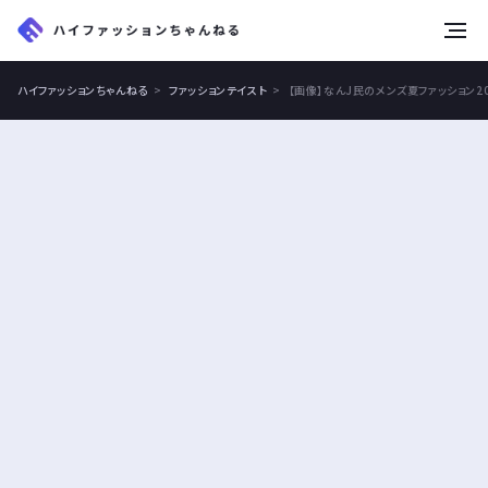
tog
nav
ハイファッションちゃんねる
ファッションテイスト
【画像】なんJ民のメンズ夏ファッション2