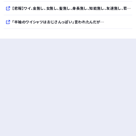
【悲報】ワイ、金無し、女無し、髪無し、身長無し、知能無し、友達無し、若さ無し、職歴無し、やる気無し・・・・・・・・・
「半袖のワイシャツはおじさんっぽい」言われたんだが…
10万とかする靴履いてる若者wwwwwwwwwww..
【悲報】柄付きのワイシャツにこういう靴を履いてるサラリーマンはダサい扱いされるらしい…。お前らも気をつけろ
若者の腕時計離れが深刻 時間を見るだけならもはや腕時計がいらない
Powered by livedoor 相互RSS