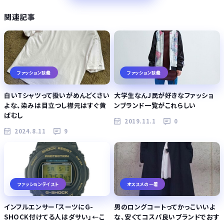
関連記事
ファッション談義
ファッション談義
白いTシャツって扱いがめんどくさい
大学生なんJ民が好きなファッショ
よな、染みは目立つし襟元はすぐ黄
ンブランド一覧がこれらしい
ばむし
2019.11.1
0
2024.8.11
9
ファッションテイスト
オススメの一着
インフルエンサー「スーツにG-
男のロングコートってかっこいいよ
SHOCK付けてる人はダサい」←こ
な、安くてコスパ良いブランドでおす