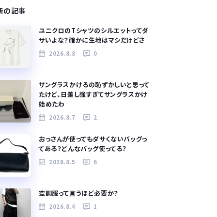
新の記事
ユニクロのTシャツのシルエットってダ
サいよな？確かに生地はマシだけどさ
2026.8.8
0
サングラスかけるの恥ずかしいと思って
たけど、日差し強すぎてサングラスかけ
始めたわ
2026.8.7
2
おっさんが使ってもダサくないバッグっ
てある？どんなバッグ使ってる？
2026.8.5
6
空調服って言うほど必要か？
2026.8.4
1