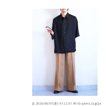
1:
2020/08/07(金) 07:11:57.40 ID:qbmL1ugQa