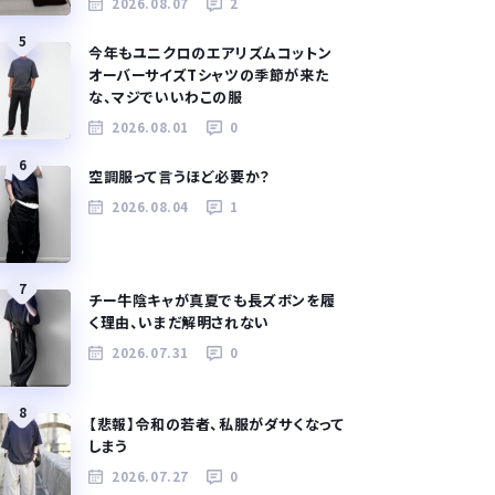
2026.08.07
2
5
今年もユニクロのエアリズムコットン
オーバーサイズTシャツの季節が来た
な、マジでいいわこの服
2026.08.01
0
6
空調服って言うほど必要か？
2026.08.04
1
7
チー牛陰キャが真夏でも長ズボンを履
く理由、いまだ解明されない
2026.07.31
0
8
【悲報】令和の若者、私服がダサくなって
しまう
2026.07.27
0