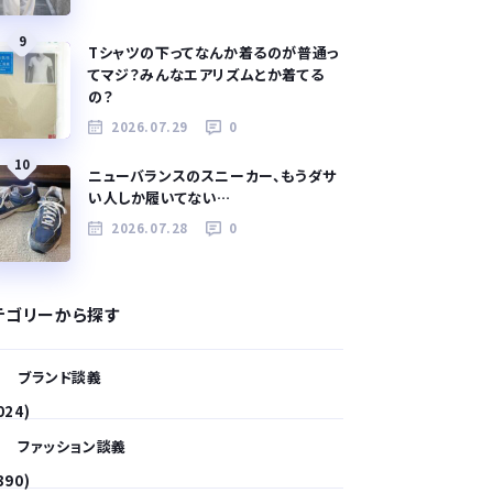
9
Tシャツの下ってなんか着るのが普通っ
てマジ？みんなエアリズムとか着てる
の？
2026.07.29
0
10
ニューバランスのスニーカー、もうダサ
い人しか履いてない…
2026.07.28
0
テゴリーから探す
ブランド談義
024)
ファッション談義
390)