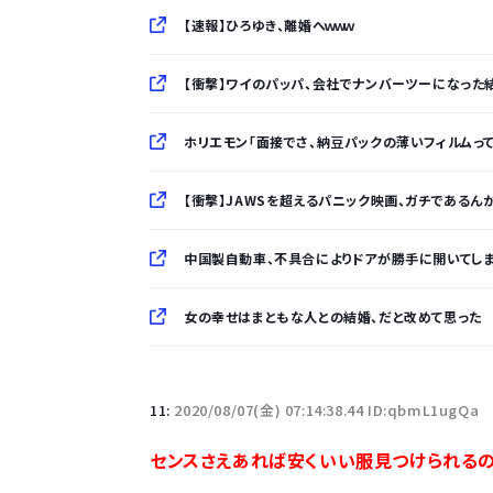
【速報】ひろゆき、離婚へｗｗｗ
【衝撃】ワイのパッパ、会社でナンバーツーになった結果
ホリエモン「面接でさ、納豆パックの薄いフィルムっ
【衝撃】JAWSを超えるパニック映画、ガチであるんか？
中国製自動車、不具合によりドアが勝手に開いてし
女の幸せはまともな人との結婚、だと改めて思った
「半袖のワイシャツはおじさんっぽい」言われたんだ
11:
2020/08/07(金) 07:14:38.44 ID:qbmL1ugQa
10万とかする靴履いてる若者wwwwwwwwwww.
センスさえあれば安くいい服見つけられる
【悲報】柄付きのワイシャツにこういう靴を履いてる