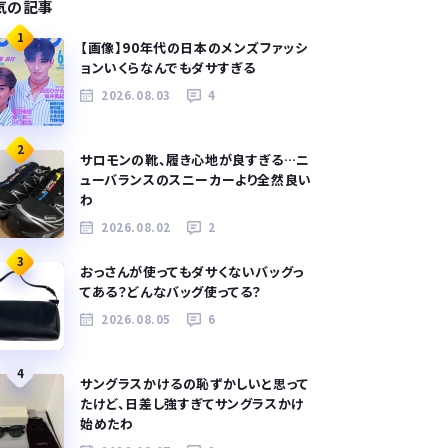
気の記事
1
【画像】90年代の日本のメンズファッシ
ョンいくらなんでもダサすぎる
2026.08.03
4
2
サロモンの靴、履き心地が良すぎる…ニ
ューバランスのスニーカーより全然良い
わ
2026.08.02
2
3
おっさんが使ってもダサくないバッグっ
てある？どんなバッグ使ってる？
2026.08.05
6
4
サングラスかけるの恥ずかしいと思って
たけど、日差し強すぎてサングラスかけ
始めたわ