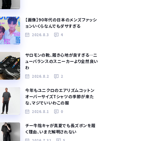
【画像】90年代の日本のメンズファッシ
ョンいくらなんでもダサすぎる
2026.8.3
4
サロモンの靴、履き心地が良すぎる…ニ
ューバランスのスニーカーより全然良い
わ
2026.8.2
2
今年もユニクロのエアリズムコットン
オーバーサイズTシャツの季節が来た
な、マジでいいわこの服
2026.8.1
0
チー牛陰キャが真夏でも長ズボンを履
く理由、いまだ解明されない
2026.7.31
5