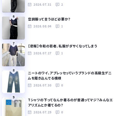
2026.07.31
2
6
空調服って言うほど必要か？
2026.08.04
1
7
【悲報】令和の若者、私服がダサくなってしまう
2026.07.27
1
8
ニートのワイ、アプレッセっていうブランドの高級生デニ
ムを履き込んでる模様
2026.07.30
0
9
Tシャツの下ってなんか着るのが普通ってマジ？みんなエ
アリズムとか着てるの？
2026.07.29
0