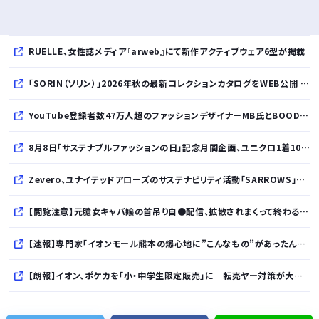
RUELLE、女性誌メディア『arweb』にて新作アクティブウェア6型が掲載
「SORIN（ソリン）」2026年秋の最新コレクションカタログをWEB公開 「Paradox in Neutral」をテーマに秩序と反逆が共存する世界観を表現
YouTube登録者数47万人超のファッションデザイナーMB氏とBOODYがコラボレーション。極上の着心地を追求した別注Tシャツが8月12日発売開始
8月8日「サステナブルファッションの日」記念月間企画、ユニクロ1着100円買取保証とXプレゼントキャンペーンを実施
Zevero、ユナイテッドアローズのサステナビリティ活動「SARROWS」を支援。Scope 3排出量算定の効率化・精緻化を開始
【閲覧注意】元臆女キャバ嬢の首吊り自●配信、拡散されまくって終わるｗｗｗｗｗｗｗ
【速報】専門家「イオンモール熊本の爆心地に”こんなもの”があったんだけど…」
【朗報】イオン、ポケカを「小・中学生限定販売」に 転売ヤー対策が大絶賛ｗｗｗ
【速報】れいわ新選組、「いのちの党」に党名変更