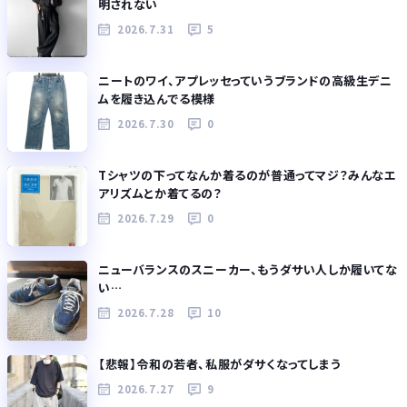
明されない
2026.7.31
5
ニートのワイ、アプレッセっていうブランドの高級生デニ
ムを履き込んでる模様
2026.7.30
0
Tシャツの下ってなんか着るのが普通ってマジ？みんなエ
アリズムとか着てるの？
2026.7.29
0
ニューバランスのスニーカー、もうダサい人しか履いてな
い…
2026.7.28
10
【悲報】令和の若者、私服がダサくなってしまう
2026.7.27
9