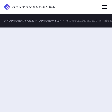
tog
nav
ハイファッションちゃんねる
ファッションテイスト
冬に外でユニクロのこのパーカー着てる