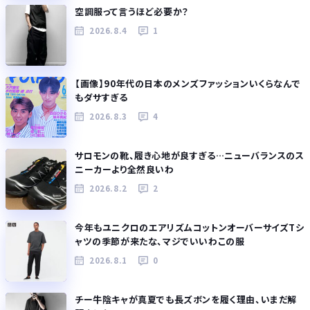
空調服って言うほど必要か？
2026.8.4
1
【画像】90年代の日本のメンズファッションいくらなんで
もダサすぎる
2026.8.3
4
サロモンの靴、履き心地が良すぎる…ニューバランスのス
ニーカーより全然良いわ
2026.8.2
2
今年もユニクロのエアリズムコットンオーバーサイズTシ
ャツの季節が来たな、マジでいいわこの服
2026.8.1
0
チー牛陰キャが真夏でも長ズボンを履く理由、いまだ解