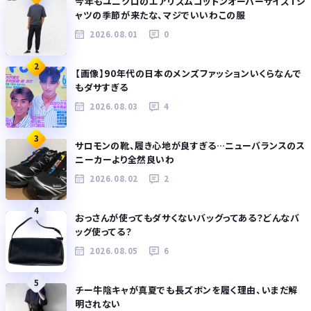
今年もユニクロのエアリズムコットンオーバーサイズTシ
ャツの季節が来たな、マジでいいわこの服
2026.08.01
0
2
【画像】90年代の日本のメンズファッションいくらなんで
もダサすぎる
2026.08.03
4
3
サロモンの靴、履き心地が良すぎる…ニューバランスのス
ニーカーより全然良いわ
2026.08.02
2
4
おっさんが使ってもダサくないバッグってある？どんなバ
ッグ使ってる？
2026.08.05
6
5
チー牛陰キャが真夏でも長ズボンを履く理由、いまだ解
明されない