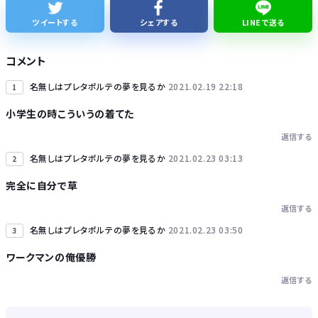
【悲報】Googleのエンジニア「AIで仕事がつまらなくなった」
ツイートする
シェアする
LINEで送る
友達とPCで遊んでるんだがキーボードとマウス使った方がいいゲームでも頑なにパッド使いたがる
コメント
かつて650万部を誇った ｢週刊少年ジャンプ｣ 発行部数が初の100万部割れに・・・
名無しはプレタポルテの夢を見るか
2021.02.19 22:18
1
小学生の時こういうの着てた
返信する
名無しはプレタポルテの夢を見るか
2021.02.23 03:13
2
Powered by livedoor 相互RSS
完全に自分で草
返信する
名無しはプレタポルテの夢を見るか
2021.02.23 03:50
3
ワークマンの俺優勝
返信する