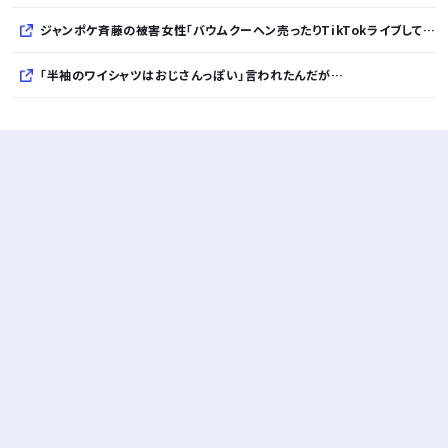
ジャンポケ斉藤の被害女性「バウムクーヘン売ったりTikTokライブしててムカついたから示談しなかった」
「半袖のワイシャツはおじさんっぽい」言われたんだが…
10万とかする靴履いてる若者wwwwwwwwwww..
【悲報】柄付きのワイシャツにこういう靴を履いてるサラリーマンはダサい扱いされるらしい…。お前らも気をつけろ
若者の腕時計離れが深刻 時間を見るだけならもはや腕時計がいらない
Powered by livedoor 相互RSS