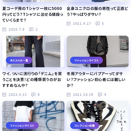
夏コーデ用のTシャツ一枚に5000
全身ユニクロの服の男性って正直ど
円ってどう？Tシャツに出せる値段っ
う？やっぱりダサい？
ていくらまで？
2021.4.27
5
2020.7.8
2
オススメの一着
ファッションテイスト
ワイ、ついに流行りの「デニム」を買
冬用アウターにバブアーってダサ
うことを決意！どの種類買うのがお
い？ファッション初心者には難しい
すすめなんや？
か？
2023.4.13
8
2021.10.19
4
ファッションテイスト
コレクション談義