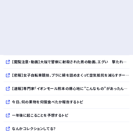
【閲覧注意・動画】大阪で警察に射殺された男の動画、エグい 撃たれてから叫びながら苦しみもがいて死ぬ
【悲報】女子自転車競技、ブラに綿を詰めまくって空気抵抗を減らすチート技が発覚ｗｗｗ
【速報】専門家「イオンモール熊本の爆心地に”こんなもの”があったんだけど…」
今日、何の果物を何個食べたか報告するトピ
一年後に起こることを予想するトピ
なんかコレクションしてる？