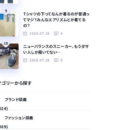
9
Tシャツの下ってなんか着るのが普通っ
てマジ？みんなエアリズムとか着てる
の？
2026.07.29
0
10
ニューバランスのスニーカー、もうダサ
い人しか履いてない…
2026.07.28
0
テゴリーから探す
ブランド談義
024)
ファッション談義
389)