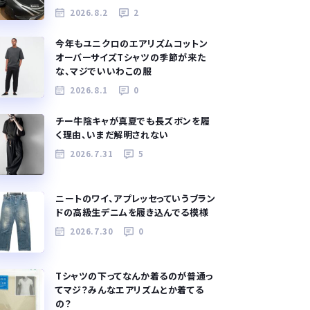
2026.8.2
2
今年もユニクロのエアリズムコットン
オーバーサイズTシャツの季節が来た
な、マジでいいわこの服
2026.8.1
0
チー牛陰キャが真夏でも長ズボンを履
く理由、いまだ解明されない
2026.7.31
5
ニートのワイ、アプレッセっていうブラン
ドの高級生デニムを履き込んでる模様
2026.7.30
0
Tシャツの下ってなんか着るのが普通っ
てマジ？みんなエアリズムとか着てる
の？