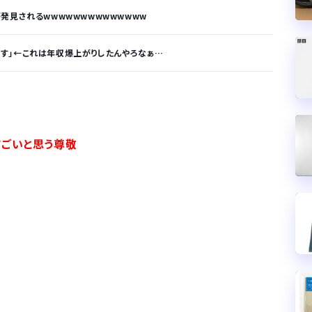
発見されるwwwwwwwwwwwwww
円です」←これは年収爆上がりしたんやろなぁ…
が…
.
すごいと思う尊敬
サラリーマンはダサい扱いされるらしい…。お前らも気をつけろ
はや腕時計がいらない