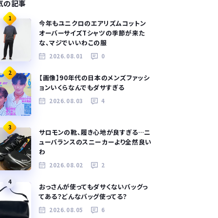
気の記事
1
今年もユニクロのエアリズムコットン
オーバーサイズTシャツの季節が来た
な、マジでいいわこの服
2026.08.01
0
2
【画像】90年代の日本のメンズファッシ
ョンいくらなんでもダサすぎる
2026.08.03
4
3
サロモンの靴、履き心地が良すぎる…ニ
ューバランスのスニーカーより全然良い
わ
2026.08.02
2
4
おっさんが使ってもダサくないバッグっ
てある？どんなバッグ使ってる？
2026.08.05
6