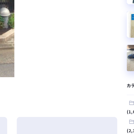
カ
(1,
(2,