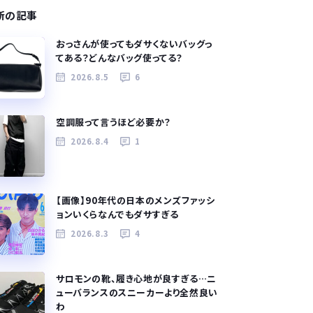
新の記事
おっさんが使ってもダサくないバッグっ
てある？どんなバッグ使ってる？
2026.8.5
6
空調服って言うほど必要か？
2026.8.4
1
【画像】90年代の日本のメンズファッシ
ョンいくらなんでもダサすぎる
2026.8.3
4
サロモンの靴、履き心地が良すぎる…ニ
ューバランスのスニーカーより全然良い
わ