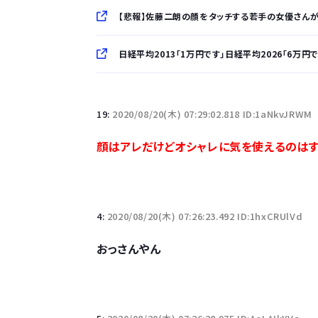
【悲報】佐藤二朗の顔をタッチする若手の女優さんが
日経平均2013「1万円です」日経平均2026「6万
「半袖のワイシャツはおじさんっぽい」言われたんだ
19:
2020/08/20(木) 07:29:02.818 ID:1aNkvJRWM
10万とかする靴履いてる若者wwwwwwwwwww.
顔はアレだけどオシャレに気を使えるのは
【悲報】柄付きのワイシャツにこういう靴を履いてる
若者の腕時計離れが深刻 時間を見るだけならも
4:
2020/08/20(木) 07:26:23.492 ID:1hxCRUlVd
おっさんやん
Powered by livedoor 相互RSS