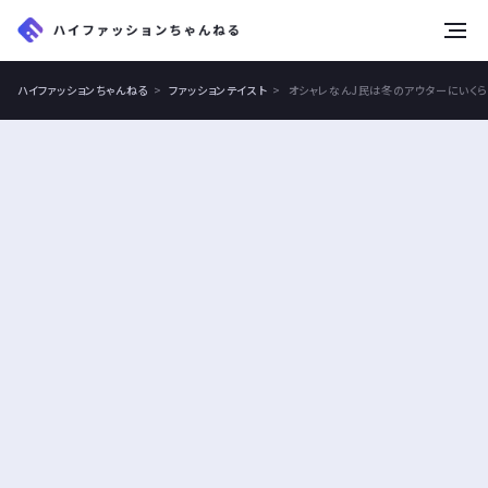
tog
nav
ハイファッションちゃんねる
ファッションテイスト
オシャレなんJ民は冬のアウターにいくら