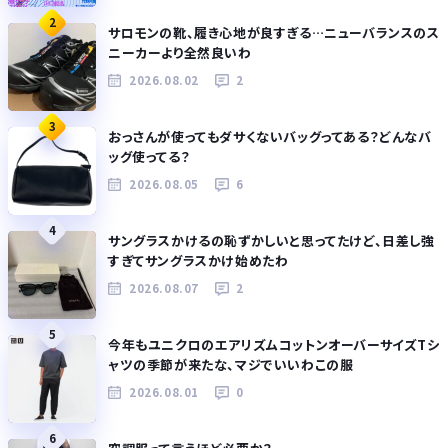
2
サロモンの靴、履き心地が良すぎる…ニューバランスのス
ニーカーより全然良いわ
2026.08.02
2
3
おっさんが使ってもダサくないバッグってある？どんなバ
ッグ使ってる？
2026.08.05
6
4
サングラスかけるの恥ずかしいと思ってたけど、日差し強
すぎてサングラスかけ始めたわ
2026.08.07
2
5
今年もユニクロのエアリズムコットンオーバーサイズTシ
ャツの季節が来たな、マジでいいわこの服
2026.08.01
0
6