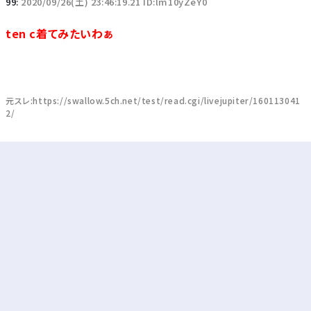
99:
2020/09/26(土) 23:46:19.21 ID:lm10yZeY0
ten c着てみたいわぁ
元スレ:https://swallow.5ch.net/test/read.cgi/livejupiter/160113041
2/