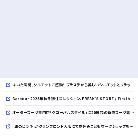
はいた瞬間、シルエットに感動！ プラステから美しいシルエットとリラックス感を両立したタックワイドパンツが登場
Barbour 2026年秋冬別注コレクション、FREAK’S STORE / Firsthand / Freadaから登場
オーダースーツ専門店「グローバルスタイル」に20種類の新作スーツ裏地が登場！おしゃれな花柄・サッカーボール・フラミンゴ・虎・フラガール・リゾート柄など豊富！
「靴のヒラキ」がグランフロント大阪にて夏休みこどもワークショップを開催！親子で楽しむ靴デコレーション体験や足の計測会