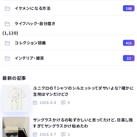
イケメンになる方法
288
ライフハック・自分磨き
(1,120)
コレクション談義
411
インテリア・雑貨
22
最新の記事
ユニクロのTシャツのシルエットってダサいよな？確かに
生地はマシだけどさ
2026.8.8
0
サングラスかけるの恥ずかしいと思ってたけど、日差し強
すぎてサングラスかけ始めたわ
2026.8.7
2