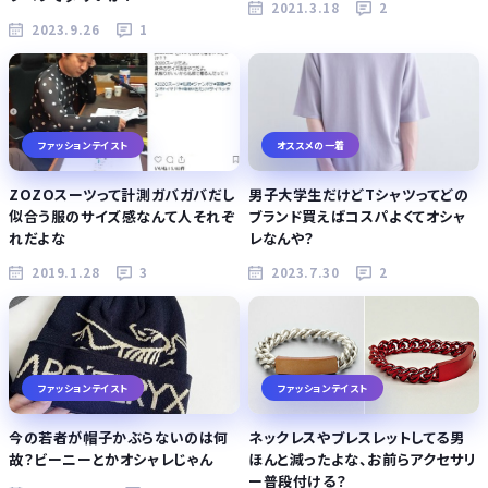
2021.3.18
2
2023.9.26
1
ファッションテイスト
オススメの一着
ZOZOスーツって計測ガバガバだし
男子大学生だけどTシャツってどの
似合う服のサイズ感なんて人それぞ
ブランド買えばコスパよくてオシャ
れだよな
レなんや？
2019.1.28
3
2023.7.30
2
ファッションテイスト
ファッションテイスト
今の若者が帽子かぶらないのは何
ネックレスやブレスレットしてる男
故？ビーニーとかオシャレじゃん
ほんと減ったよな、お前らアクセサリ
ー普段付ける？