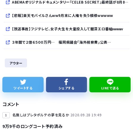
ABEMAオリジナルドキュメンタリー『CELEB SECRET』最終話が8月8日放送、MC指原莉乃、満島真之介らがコメント
【悲報】楽天モバイルさんww9月末に人権を失う模様wwwww
【放送事故】フジテレビ、女子大生を大量投入して闇深エロ番組ｗｗｗｗ
３年間で２億６５００万円… 福岡県議会「海外視察費」公表…
BYDの軽EV「ラッコ」受注が700台超 7月販売は125台
アウター
久しく、ルートインや東横インのような高級ホテルに止まってない。快活で激安パンと納豆を食べてしまう
【話題】テレ東・田中瞳アナ、ロケ中の“無断撮影”に苦言「カメラを向けられることに恐怖を感じます」
ツイートする
シェアする
LINEで送る
【細胞】「小胞体」名前を変えるべき？ イメージと異なる姿、「理解に支障」
コメント
名無しはプレタポルテの夢を見るか
2020.09.28 19:49
1
9万9千のロングコート予約済み