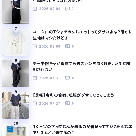
空調服って言うほど必要か？
2026.08.04
1
7
ユニクロのTシャツのシルエットってダサいよな？確かに
生地はマシだけどさ
2026.08.08
0
8
チー牛陰キャが真夏でも長ズボンを履く理由、いまだ解
明されない
2026.07.31
0
9
【悲報】令和の若者、私服がダサくなってしまう
2026.07.27
0
10
Tシャツの下ってなんか着るのが普通ってマジ？みんなエ
アリズムとか着てるの？