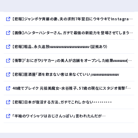
【悲報】ジャンポケ斉藤の妻、夫の求刑7年翌日にウキウキでInstagram更新
【画像】ハンターハンターさん、ガチで最強の新能力を登場させてしまうｗｗｗｗｗｗｗ
【悲報】粗品、永久追放ｗｗｗｗｗｗｗｗｗｗｗｗｗｗｗ（証拠あり）
【衝撃】「おにぎりリヤカー」の美人が店舗をオープンした結果ｗｗｗｗｗ(※画像あり)
【悲報】居酒屋「酒を飲まない客は来なくていい」ｗｗｗｗｗｗｗｗｗｗ
40歳でブレイク 元祖美魔女・水谷雅子、57歳の現在にスタジオ衝撃「信じられない」「やっぱすごいね」
【悲報】日本が復活する方法、ガチでこれしかない・・・・・・・・・
「半袖のワイシャツはおじさんっぽい」言われたんだが…
10万とかする靴履いてる若者wwwwwwwwwww..