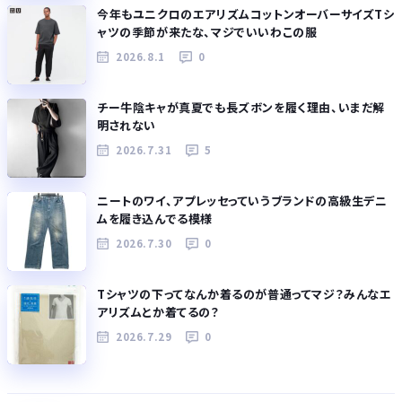
今年もユニクロのエアリズムコットンオーバーサイズTシ
ャツの季節が来たな、マジでいいわこの服
2026.8.1
0
チー牛陰キャが真夏でも長ズボンを履く理由、いまだ解
明されない
2026.7.31
5
ニートのワイ、アプレッセっていうブランドの高級生デニ
ムを履き込んでる模様
2026.7.30
0
Tシャツの下ってなんか着るのが普通ってマジ？みんなエ
アリズムとか着てるの？
2026.7.29
0