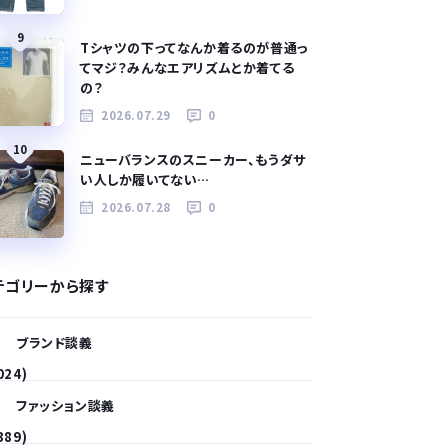
9
Tシャツの下ってなんか着るのが普通っ
てマジ？みんなエアリズムとか着てる
の？
2026.07.29
0
10
ニューバランスのスニーカー、もうダサ
い人しか履いてない…
2026.07.28
0
テゴリーから探す
ブランド談義
024)
ファッション談義
389)