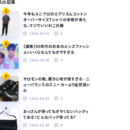
気の記事
1
今年もユニクロのエアリズムコットン
オーバーサイズTシャツの季節が来た
な、マジでいいわこの服
2026.08.01
0
2
【画像】90年代の日本のメンズファッシ
ョンいくらなんでもダサすぎる
2026.08.03
4
3
サロモンの靴、履き心地が良すぎる…ニ
ューバランスのスニーカーより全然良い
わ
2026.08.02
2
4
おっさんが使ってもダサくないバッグっ
てある？どんなバッグ使ってる？
2026.08.05
6