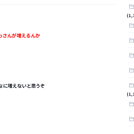
が…
(1,
.
っさんが増えるんか
サラリーマンはダサい扱いされるらしい…。お前らも気をつけろ
はや腕時計がいらない
なに増えないと思うぞ
(1,