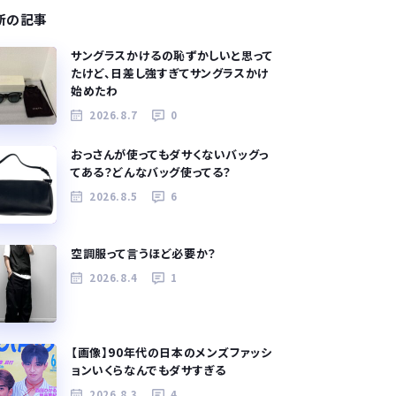
新の記事
サングラスかけるの恥ずかしいと思って
たけど、日差し強すぎてサングラスかけ
始めたわ
2026.8.7
0
おっさんが使ってもダサくないバッグっ
てある？どんなバッグ使ってる？
2026.8.5
6
空調服って言うほど必要か？
2026.8.4
1
【画像】90年代の日本のメンズファッシ
ョンいくらなんでもダサすぎる
2026.8.3
4