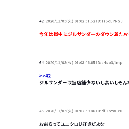
「半袖のワイシャツはおじさんっぽい」言われたんだ
42:
2020/11/03(火) 01:02:31.52 ID:1s5oLPNS0
10万とかする靴履いてる若者wwwwwwwwwww.
今年は街中にジルサンダーのダウン着たお
【悲報】柄付きのワイシャツにこういう靴を履いてる
若者の腕時計離れが深刻 時間を見るだけならも
64:
2020/11/03(火) 01:03:46.65 ID:cNso3/lmp
>>42
ジルサンダー取扱店舗少ないし高いしそん
Powered by livedoor 相互RSS
45:
2020/11/03(火) 01:02:39.46 ID:dfOnYaEc0
お前らってユニクロU好きだよな