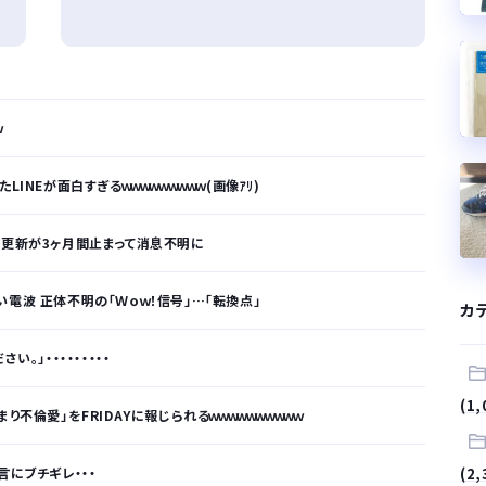
ｗ
INEが面白すぎるｗｗｗｗｗｗｗｗｗ(画像ｱﾘ)
S更新が3ヶ月間止まって消息不明に
電波 正体不明の「Ｗｏｗ！信号」…「転換点」
カ
。」・・・・・・・・・
(1,
不倫愛」をFRIDAYに報じられるｗｗｗｗｗｗｗｗｗｗ
言にブチギレ・・・
(2,