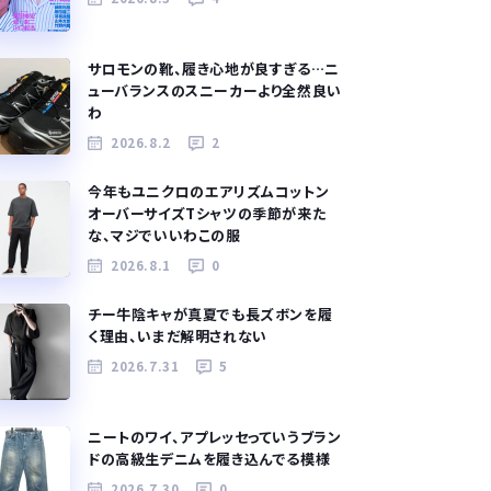
サロモンの靴、履き心地が良すぎる…ニ
ューバランスのスニーカーより全然良い
わ
2026.8.2
2
今年もユニクロのエアリズムコットン
オーバーサイズTシャツの季節が来た
な、マジでいいわこの服
2026.8.1
0
チー牛陰キャが真夏でも長ズボンを履
く理由、いまだ解明されない
2026.7.31
5
ニートのワイ、アプレッセっていうブラン
ドの高級生デニムを履き込んでる模様
2026.7.30
0