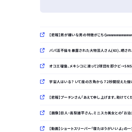
【悲報】男が嫌いな男の特徴がこちらｗｗｗｗｗｗｗｗｗ
パパ活不倫を暴露された大物芸人さん(63)、晒されたL
オコエ瑠偉、メキシコに渡って2球団を即クビ→SN
宇宙人はいる？ いて座の方角から７２秒間捉えた強い
【悲報】プーチンさん「あえて申し上げます。助けてください
【画像】巨人・高梨雄平さん、ミニスカ美女との「お泊まり
【動画】ショートスリーパー「寝たほうがいいよ」の一