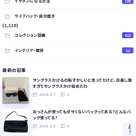
イケメンになる方法
288
ライフハック・自分磨き
(1,120)
コレクション談義
411
インテリア・雑貨
22
最新の記事
サングラスかけるの恥ずかしいと思ってたけど、日差し強
すぎてサングラスかけ始めたわ
2026.8.7
0
おっさんが使ってもダサくないバッグってある？どんなバ
ッグ使ってる？
2026.8.5
6