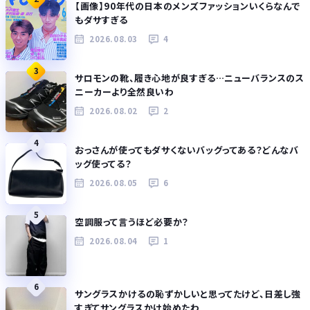
【画像】90年代の日本のメンズファッションいくらなんで
もダサすぎる
2026.08.03
4
3
サロモンの靴、履き心地が良すぎる…ニューバランスのス
ニーカーより全然良いわ
2026.08.02
2
4
おっさんが使ってもダサくないバッグってある？どんなバ
ッグ使ってる？
2026.08.05
6
5
空調服って言うほど必要か？
2026.08.04
1
6
サングラスかけるの恥ずかしいと思ってたけど、日差し強
すぎてサングラスかけ始めたわ