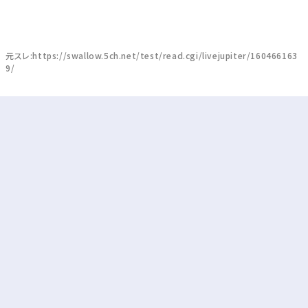
元スレ:https://swallow.5ch.net/test/read.cgi/livejupiter/160466163
9/