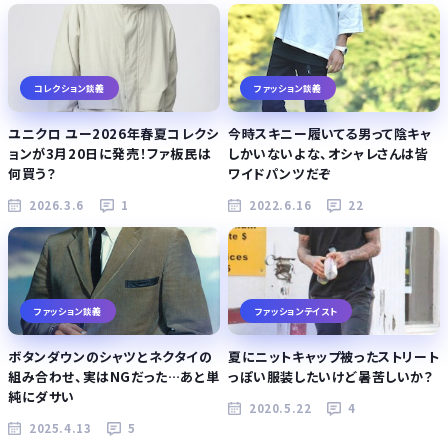
コレクション談義
ファッション談義
ユニクロ ユー2026年春夏コレクシ
今時スキニー履いてる男って陰キャ
ョンが3月20日に発売！ファ板民は
しかいないよな、オシャレさんは皆
何買う？
ワイドパンツだぞ
2026.3.6
1
2022.6.16
22
ファッション談義
ファッションテイスト
ボタンダウンのシャツとネクタイの
夏にニットキャップ被ったストリート
組み合わせ、実はNGだった…あと単
っぽい服装したいけど暑苦しいか？
純にダサい
2020.5.22
4
2025.4.13
5