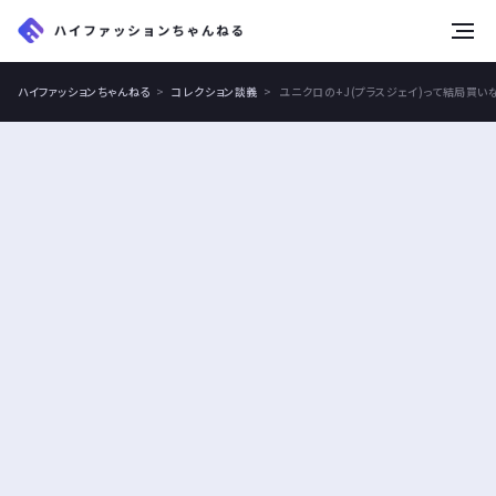
tog
nav
ハイファッションちゃんねる
コレクション談義
ユニクロの+J(プラスジェイ)って結局買