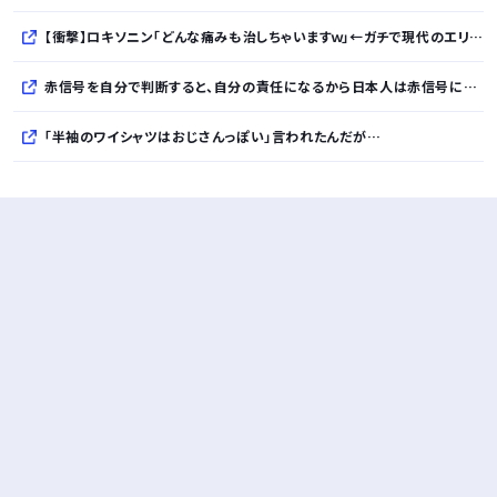
【衝撃】ロキソニン「どんな痛みも治しちゃいますｗ」←ガチで現代のエリクサーやろｗｗｗｗｗｗｗｗｗｗ
赤信号を自分で判断すると、自分の責任になるから日本人は赤信号に従っているだけだよ？
「半袖のワイシャツはおじさんっぽい」言われたんだが…
10万とかする靴履いてる若者wwwwwwwwwww..
【悲報】柄付きのワイシャツにこういう靴を履いてるサラリーマンはダサい扱いされるらしい…。お前らも気をつけろ
若者の腕時計離れが深刻 時間を見るだけならもはや腕時計がいらない
Powered by livedoor 相互RSS