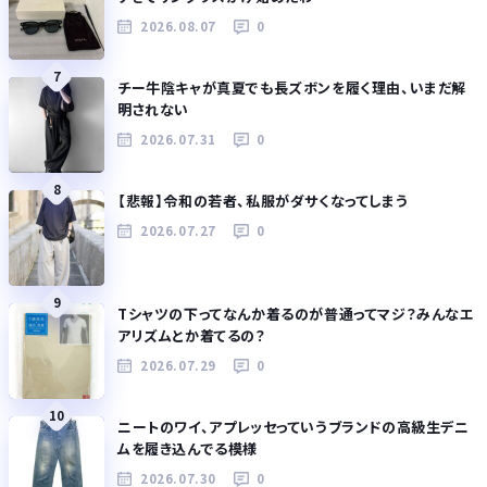
2026.08.07
0
7
チー牛陰キャが真夏でも長ズボンを履く理由、いまだ解
明されない
2026.07.31
0
8
【悲報】令和の若者、私服がダサくなってしまう
2026.07.27
0
9
Tシャツの下ってなんか着るのが普通ってマジ？みんなエ
アリズムとか着てるの？
2026.07.29
0
10
ニートのワイ、アプレッセっていうブランドの高級生デニ
ムを履き込んでる模様
2026.07.30
0