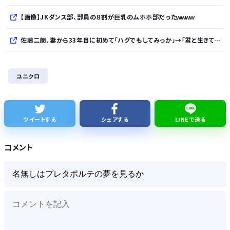
【画像】JKダンス部、部員の８割が巨乳のムホホ部だったｗｗｗｗ
佐藤二朗、妻から33年目に初めて「ハグでもしてみっか」→「君と生きてきて、本当に良かったです」と感激
【知ってた】中国製ルーター20機種にバックドア 外部から完全制御
ユニクロ
【悲報】日本人、バカかもしれない。食品消費税減税（8%→1%）に93.2%が賛成してしまう
【AI】中国製高性能AI「Kimi-K3」が予定通りオープンモデル化される
ツイートする
シェアする
LINEで送る
京大病院、脳腫瘍摘出手術で誤って腫瘍の無い部位を摘出 脳幹など損傷受け植物状態に
コメント
Powered by livedoor 相互RSS