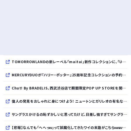
TOMORROWLANDの新レーベル「maitai」新作コレクションに、「UNDYED」の素材が採用
MERCURYDUOが『ハリー・ポッター』25周年記念コレクションの予約を開始
Chut! By BRADELIS、西武渋谷店で期間限定POP UP STOREを開催！全商品展開＆新作10%OFFの特別な6日間
偉人の発見をおしゃれに身につけよう！ ニュートンとガリレオの有名な発見をモチーフにした、クールタッチTシャツ＆トートバッグが発売されました【QurioStore】
サングラスかけるの恥ずかしいと思ってたけど、日差し強すぎてサングラスかけ始めたわ
【悲報】なんでも「へへっｗ」って誤魔化してきたワイの末路がこちらｗｗｗｗｗｗｗｗｗｗ