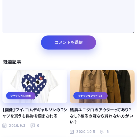
関連記事
ファッション談義
ファッションテイスト
【画像】ワイ、コムデギャルソンのTシ
結局ユニクロのアウターってあり？
ャツを買うも偽物を掴まされる
なし？被るの嫌なら買わない方がい
い？
2020.9.3
0
2020.10.5
6