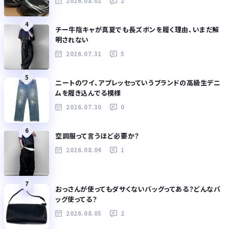
2026.08.02
2
4
チー牛陰キャが真夏でも長ズボンを履く理由、いまだ解
明されない
2026.07.31
5
5
ニートのワイ、アプレッセっていうブランドの高級生デニ
ムを履き込んでる模様
2026.07.30
0
6
空調服って言うほど必要か？
2026.08.04
1
7
おっさんが使ってもダサくないバッグってある？どんなバ
ッグ使ってる？
2026.08.05
2