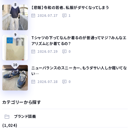
8
【悲報】令和の若者、私服がダサくなってしまう
2026.07.27
1
9
Tシャツの下ってなんか着るのが普通ってマジ？みんなエ
アリズムとか着てるの？
2026.07.29
0
10
ニューバランスのスニーカー、もうダサい人しか履いてな
い…
2026.07.28
0
カテゴリーから探す
ブランド談義
(1,024)