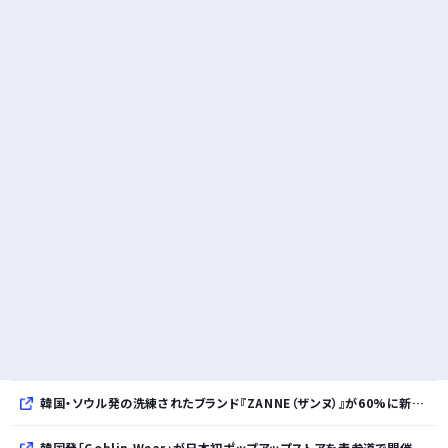
韓国・ソウル発の洗練されたブランド『ZANNE（ザンヌ）』が60%に新規入店、モダン×エフォートレスなコレクションを展開
韓国発「Goblin Wear」が日本初ポップアップストアを表参道で開催