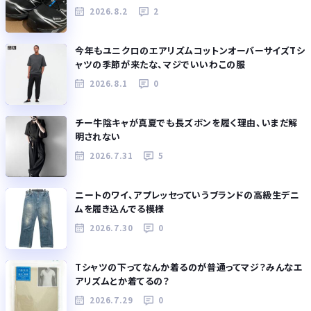
2026.8.2
2
今年もユニクロのエアリズムコットンオーバーサイズTシ
ャツの季節が来たな、マジでいいわこの服
2026.8.1
0
チー牛陰キャが真夏でも長ズボンを履く理由、いまだ解
明されない
2026.7.31
5
ニートのワイ、アプレッセっていうブランドの高級生デニ
ムを履き込んでる模様
2026.7.30
0
Tシャツの下ってなんか着るのが普通ってマジ？みんなエ
アリズムとか着てるの？
2026.7.29
0