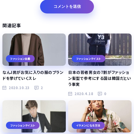
関連記事
ファッション談義
ファッションテイスト
なんJ民がお気に入りの服のブラン
日本の若者男女の7割がファッショ
ドを挙げていくスレ
ン髪型で参考にする国は韓国だとい
う事実
2020.10.23
2
2020.4.18
0
ファッションテイスト
イケメンになる方法