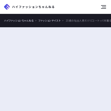
tog
nav
ハイファッションちゃんねる
ファッションテイスト
25歳の社会人男だけどコートって何着