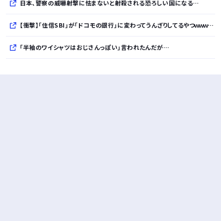
日本、警察の威嚇射撃に怯まないと射殺される恐ろしい国になる…
【衝撃】「住信SBI」が「ドコモの銀行」に変わってうんざりしてるやつｗｗｗｗｗ
「半袖のワイシャツはおじさんっぽい」言われたんだが…
10万とかする靴履いてる若者wwwwwwwwwww..
【悲報】柄付きのワイシャツにこういう靴を履いてるサラリーマンはダサい扱いされるらしい…。お前らも気をつけろ
若者の腕時計離れが深刻 時間を見るだけならもはや腕時計がいらない
Powered by livedoor 相互RSS