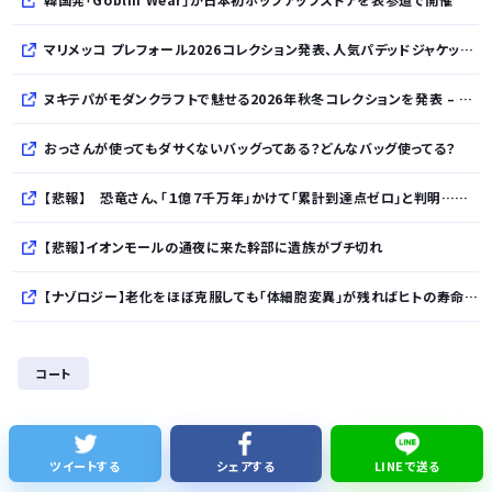
マリメッコ プレフォール2026コレクション発表、人気パデッドジャケットの日本限定カラーも登場
ヌキテパがモダンクラフトで魅せる2026年秋冬コレクションを発表 – インド・アムリトサルで織り上げたウールなど手仕事の美しさを現代的に昇華
おっさんが使ってもダサくないバッグってある？どんなバッグ使ってる？
【悲報】 恐竜さん、「１億７千万年」かけて「累計到達点ゼロ」と判明………
【悲報】イオンモールの通夜に来た幹部に遺族がブチ切れ
【ナゾロジー】老化をほぼ克服しても「体細胞変異」が残ればヒトの寿命は156年、数理モデルで推定
完全新作『八つ墓村』、金田一は尾上松也、場面写真を一挙公開！
コート
清水アキラの息子・清水良太郎さん死去で、落語家・柳家小はだが「いじめ」「暴行」被害告発
【倉庫型陳列】熊本地震でコストコの商品落下「重く受け止めております」地震大国で「高積み陳列」が心配...IKEAにも聞いた
ツイートする
シェアする
LINEで送る