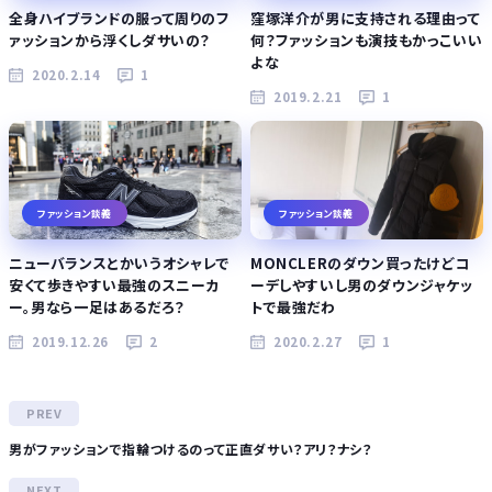
全身ハイブランドの服って周りのフ
窪塚洋介が男に支持される理由って
ァッションから浮くしダサいの？
何？ファッションも演技もかっこいい
よな
2020.2.14
1
2019.2.21
1
ファッション談義
ファッション談義
ニューバランスとかいうオシャレで
MONCLERのダウン買ったけどコ
安くて歩きやすい最強のスニーカ
ーデしやすいし男のダウンジャケッ
ー。男なら一足はあるだろ？
トで最強だわ
2019.12.26
2
2020.2.27
1
男がファッションで指輪つけるのって正直ダサい？アリ？ナシ？