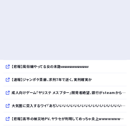
【悲報】風俗嬢やってる女の末路ｗｗｗｗｗｗｗｗｗｗｗ
【速報】ジャンポケ斎藤、求刑7年で逝く。実刑確実か
成人向けゲーム『ヤリステ メスブター』開発者絶望、銀行がsteamからの入金を拒否→金が入ってなくても売上金額分の納税義務あり
大気圏に突入するワイ「あぢいいいいいいいいいいいいいいいいいい！！！！」
【悲報】高市の被災地PV、ヤラセが判明してめっちゃ炎上wwwwwwwwwwwwwwwwwwwwwwwwwww