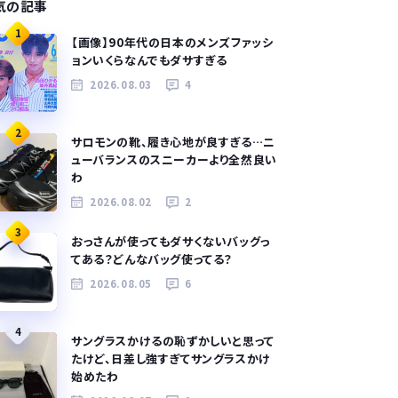
気の記事
1
【画像】90年代の日本のメンズファッシ
ョンいくらなんでもダサすぎる
2026.08.03
4
2
サロモンの靴、履き心地が良すぎる…ニ
ューバランスのスニーカーより全然良い
わ
2026.08.02
2
3
おっさんが使ってもダサくないバッグっ
てある？どんなバッグ使ってる？
2026.08.05
6
4
サングラスかけるの恥ずかしいと思って
たけど、日差し強すぎてサングラスかけ
始めたわ