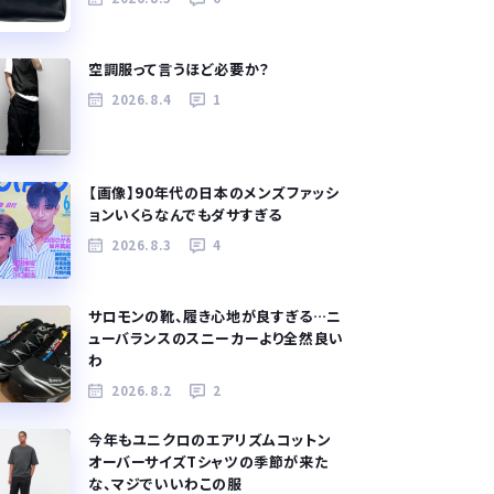
空調服って言うほど必要か？
2026.8.4
1
【画像】90年代の日本のメンズファッシ
ョンいくらなんでもダサすぎる
2026.8.3
4
サロモンの靴、履き心地が良すぎる…ニ
ューバランスのスニーカーより全然良い
わ
2026.8.2
2
今年もユニクロのエアリズムコットン
オーバーサイズTシャツの季節が来た
な、マジでいいわこの服