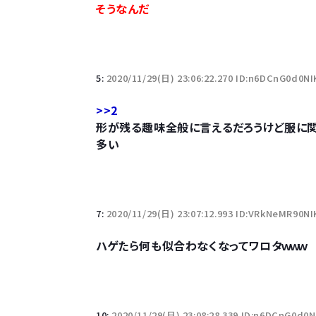
そうなんだ
【悲報】柄付きのワイシャツにこういう靴を履いてる
若者の腕時計離れが深刻 時間を見るだけならも
5:
2020/11/29(日) 23:06:22.270 ID:n6DCnG0d0N
>>2
形が残る趣味全般に言えるだろうけど服に
多い
Powered by livedoor 相互RSS
7:
2020/11/29(日) 23:07:12.993 ID:VRkNeMR90N
ハゲたら何も似合わなくなってワロタｗｗｗ
10:
2020/11/29(日) 23:08:28.339 ID:n6DCnG0d0