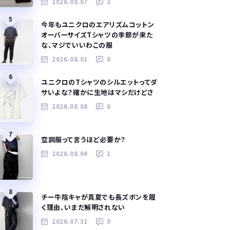
2026.08.07
2
5
今年もユニクロのエアリズムコットン
オーバーサイズTシャツの季節が来た
な、マジでいいわこの服
2026.08.01
0
6
ユニクロのTシャツのシルエットってダ
サいよな？確かに生地はマシだけどさ
2026.08.08
0
7
空調服って言うほど必要か？
2026.08.04
1
8
チー牛陰キャが真夏でも長ズボンを履
く理由、いまだ解明されない
2026.07.31
0