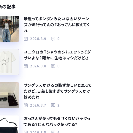
新の記事
最近ってボンタンみたいな太いジーン
ズが流行ってんの？おっさんに教えてく
れ
2026.8.9
0
ユニクロのTシャツのシルエットってダ
サいよな？確かに生地はマシだけどさ
2026.8.8
0
サングラスかけるの恥ずかしいと思って
たけど、日差し強すぎてサングラスかけ
始めたわ
2026.8.7
2
おっさんが使ってもダサくないバッグっ
てある？どんなバッグ使ってる？
2026.8.5
6