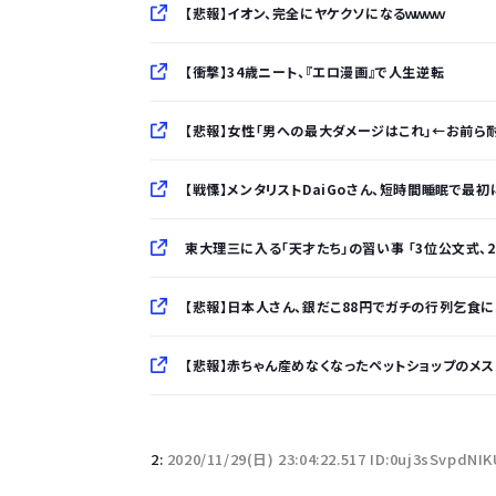
【悲報】イオン、完全にヤケクソになるｗｗｗｗ
【衝撃】34歳ニート、『エロ漫画』で人生逆転
【悲報】女性「男への最大ダメージはこれ」←お前ら
【戦慄】メンタリストDaiGoさん、短時間睡眠で最初に
東大理三に入る「天才たち」の習い事 「3位公文式、2位ピア
【悲報】日本人さん、銀だこ88円でガチの行列乞食にな
【悲報】赤ちゃん産めなくなったペットショップのメス犬さ
「半袖のワイシャツはおじさんっぽい」言われたんだ
2:
2020/11/29(日) 23:04:22.517 ID:0uj3sSvpdNIK
10万とかする靴履いてる若者wwwwwwwwwww.