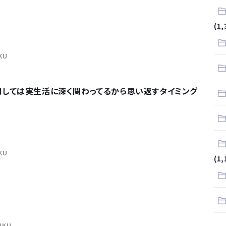
サラリーマンはダサい扱いされるらしい…。お前らも気をつけろ
(1,
はや腕時計がいらない
IKU
関しては実生活に深く関わってるから思い返すタイミング
IKU
(1,
NIKU