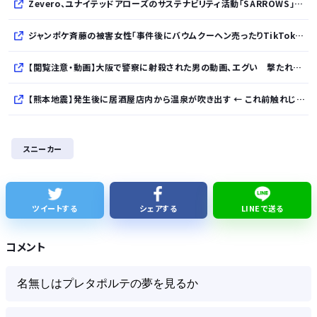
Zevero、ユナイテッドアローズのサステナビリティ活動「SARROWS」を支援。Scope 3排出量算定の効率化・精緻化を開始
ジャンポケ斉藤の被害女性「事件後にバウムクーヘン売ったりTikTokライブしててムカついた」
【閲覧注意・動画】大阪で警察に射殺された男の動画、エグい 撃たれてから叫びながら苦しみもがいて死ぬ
【熊本地震】発生後に居酒屋店内から温泉が吹き出す ← これ前触れじゃね？
【ねこ】トイレ後の“テンション爆上げ”はなぜ起こる？ 猫のトイレハイ体験談＆獣医師解説
スニーカー
鈴木奈々「垂れてたバストが上がった！」下着姿を公開！！！
財務省、大型連休中の為替介入日数は3日間 総額11兆7349億円
ツイートする
シェアする
LINEで送る
【正論】カンニング竹山、消費税減税失敗→増税の流れ想像「次誰が総理やりたいと思います？」
コメント