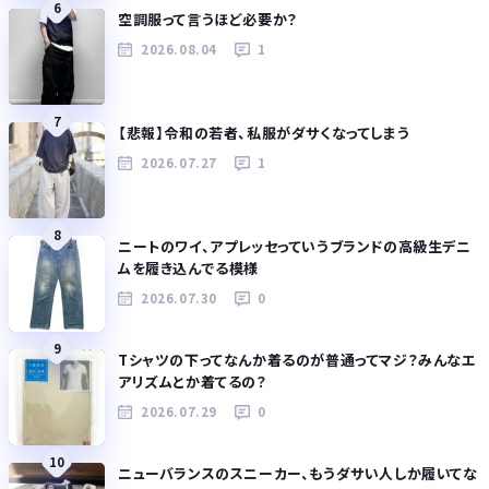
6
空調服って言うほど必要か？
2026.08.04
1
7
【悲報】令和の若者、私服がダサくなってしまう
2026.07.27
1
8
ニートのワイ、アプレッセっていうブランドの高級生デニ
ムを履き込んでる模様
2026.07.30
0
9
Tシャツの下ってなんか着るのが普通ってマジ？みんなエ
アリズムとか着てるの？
2026.07.29
0
10
ニューバランスのスニーカー、もうダサい人しか履いてな