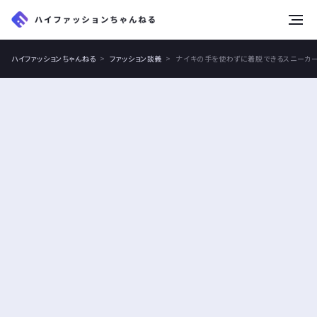
tog
nav
ハイファッションちゃんねる
ファッション談義
ナイキの手を使わずに着脱できるスニーカー