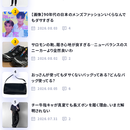
2
【画像】90年代の日本のメンズファッションいくらなんで
もダサすぎる
2026.08.03
4
3
サロモンの靴、履き心地が良すぎる…ニューバランスのス
ニーカーより全然良いわ
2026.08.02
2
4
おっさんが使ってもダサくないバッグってある？どんなバ
ッグ使ってる？
2026.08.05
6
5
チー牛陰キャが真夏でも長ズボンを履く理由、いまだ解
明されない
2026.07.31
2