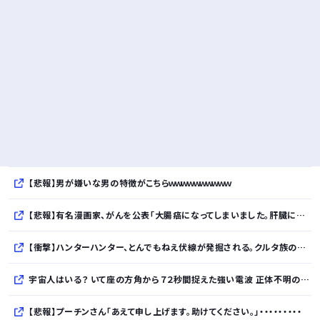
【悲報】男が嫌いな男の特徴がこちらｗｗｗｗｗｗｗｗｗｗ
【悲報】有名漫画家、がんを公表「大腸癌になってしまいました。肝臓に転移も見られてステージ4です」
【衝撃】ハンターハンター、とんでもねえ伏線が発掘される。クルタ族の虐殺犯人がツェリードニヒだった模様！
宇宙人はいる？ いて座の方角から７２秒間捉えた強い電波 正体不明の「Ｗｏｗ！信号」…「転換点」
【悲報】プーチンさん「あえて申し上げます。助けてください。」・・・・・・・・・