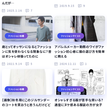
んだが…
2019.9.15
9
2025.1.16
7
ファッション談義
ファッションテイスト
歳とってオッサンになるとファッショ
アパレルメーカー勤務のワイがファ
ンに気を使わなくなる現象なに？昔
ッション初心者に服の選び方を簡単
はオシャレ頑張ってたのに
に教える
2021.9.14
5
2024.12.11
1
ファッション談義
ファッションテイスト
【画像】秋冬用にこのジルサンダー
オシャレすぎる服が苦手な男いる？
のコートを買おうと思うんだけどど
適度にヌケ感ある服装の方が女子