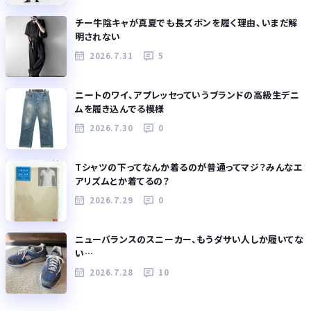
チー牛陰キャが真夏でも長ズボンを履く理由、いまだ解
明されない
2026.7.31
5
ニートのワイ、アプレッセっていうブランドの高級生デニ
ムを履き込んでる模様
2026.7.30
0
Tシャツの下ってなんか着るのが普通ってマジ？みんなエ
アリズムとか着てるの？
2026.7.29
0
ニューバランスのスニーカー、もうダサい人しか履いてな
い…
2026.7.28
10