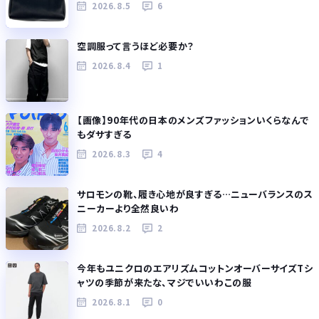
2026.8.5
6
空調服って言うほど必要か？
2026.8.4
1
【画像】90年代の日本のメンズファッションいくらなんで
もダサすぎる
2026.8.3
4
サロモンの靴、履き心地が良すぎる…ニューバランスのス
ニーカーより全然良いわ
2026.8.2
2
今年もユニクロのエアリズムコットンオーバーサイズTシ
ャツの季節が来たな、マジでいいわこの服
2026.8.1
0