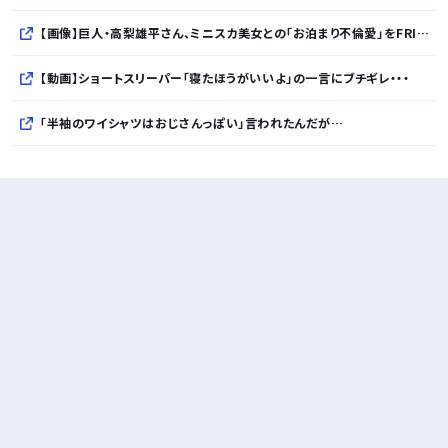
【画像】巨人・高梨雄平さん、ミニスカ美女との「お泊まり不倫愛」をFRIDAYに報じられるｗｗｗｗｗｗｗｗｗｗ
【動画】ショートスリーパー「寝たほうがいいよ」の一言にブチギレ・・・
「半袖のワイシャツはおじさんっぽい」言われたんだが…
10万とかする靴履いてる若者wwwwwwwwwww..
【悲報】柄付きのワイシャツにこういう靴を履いてるサラリーマンはダサい扱いされるらしい…。お前らも気をつけろ
若者の腕時計離れが深刻 時間を見るだけならもはや腕時計がいらない
Powered by livedoor 相互RSS