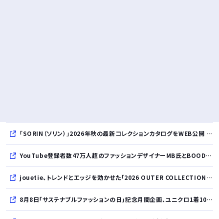
「SORIN（ソリン）」2026年秋の最新コレクションカタログをWEB公開 「Paradox in Neutral」をテーマに秩序と反逆が共存する世界観を表現
YouTube登録者数47万人超のファッションデザイナーMB氏とBOODYがコラボレーション。極上の着心地を追求した別注Tシャツが8月12日発売開始
jouetie、トレンドとエッジを効かせた「2026 OUTER COLLECTION」を公開
8月8日「サステナブルファッションの日」記念月間企画、ユニクロ1着100円買取保証とXプレゼントキャンペーンを実施