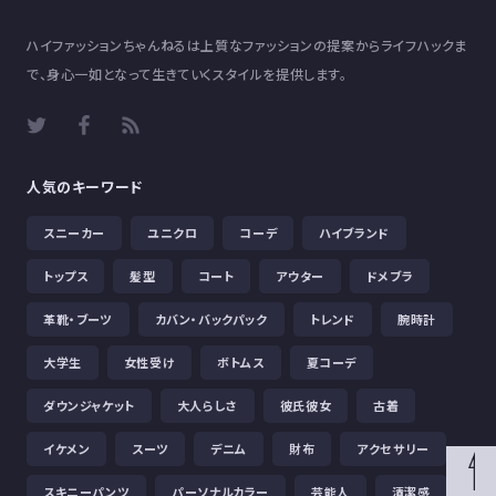
ハイファッションちゃんねるは上質なファッションの提案からライフハックま
で、身心一如となって生きていくスタイルを提供します。
人気のキーワード
スニーカー
ユニクロ
コーデ
ハイブランド
トップス
髪型
コート
アウター
ドメブラ
革靴・ブーツ
カバン・バックパック
トレンド
腕時計
大学生
女性受け
ボトムス
夏コーデ
ダウンジャケット
大人らしさ
彼氏彼女
古着
イケメン
スーツ
デニム
財布
アクセサリー
スキニーパンツ
パーソナルカラー
芸能人
清潔感