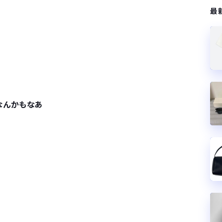
最
なんかもなあ