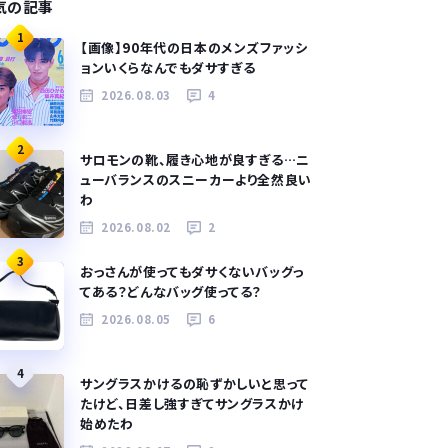
気の記事
1
【画像】90年代の日本のメンズファッシ
ョンいくらなんでもダサすぎる
2026.08.03
4
2
サロモンの靴、履き心地が良すぎる…ニ
ューバランスのスニーカーより全然良い
わ
2026.08.02
2
3
おっさんが使ってもダサくないバッグっ
てある？どんなバッグ使ってる？
2026.08.05
6
4
サングラスかけるの恥ずかしいと思って
たけど、日差し強すぎてサングラスかけ
始めたわ