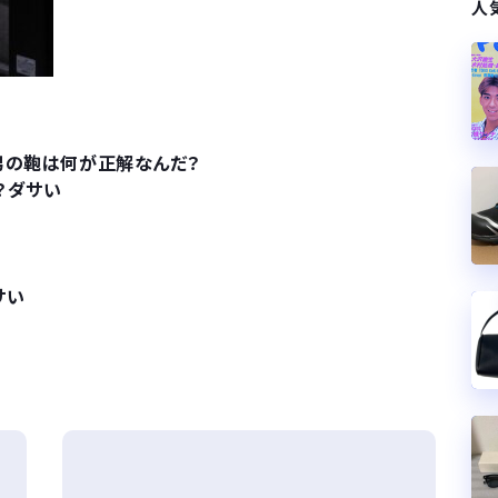
人
男の鞄は何が正解なんだ？
？ダサい
サい