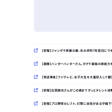
【悲報】ジャンポケ斉藤の妻、夫の求刑7年翌日にウキウ
【画像】ハンターハンターさん、ガチで最強の新能力を
【放送事故】フジテレビ、女子大生を大量投入して闇
【悲報】古田敦也さんがこの歳までずっとタレント消費
【悲報】プロ野球のレフト、打撃に自信がある守備下手