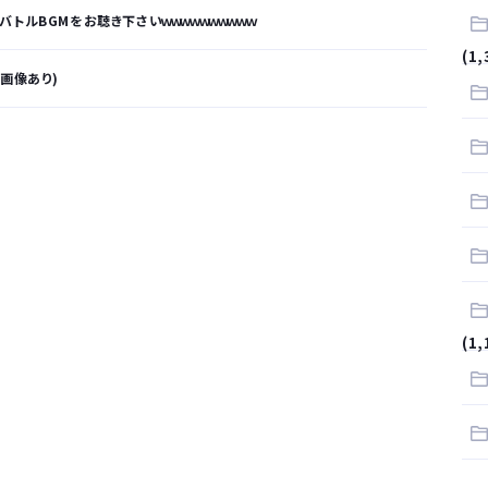
トルBGMをお聴き下さいｗｗｗｗｗｗｗｗｗｗ
(1,
※画像あり)
が…
.
サラリーマンはダサい扱いされるらしい…。お前らも気をつけろ
はや腕時計がいらない
(1,