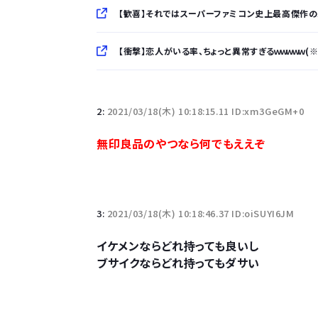
【歓喜】それではスーパーファミコン史上最高傑作のバ
【衝撃】恋人がいる率、ちょっと異常すぎるｗｗｗｗｗ(
「半袖のワイシャツはおじさんっぽい」言われたんだ
2:
2021/03/18(木) 10:18:15.11 ID:xm3GeGM+0
10万とかする靴履いてる若者wwwwwwwwwww.
無印良品のやつなら何でもええぞ
【悲報】柄付きのワイシャツにこういう靴を履いてる
若者の腕時計離れが深刻 時間を見るだけならも
3:
2021/03/18(木) 10:18:46.37 ID:oiSUYI6JM
イケメンならどれ持っても良いし
ブサイクならどれ持ってもダサい
Powered by livedoor 相互RSS