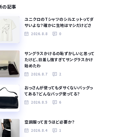
新の記事
ユニクロのTシャツのシルエットってダ
サいよな？確かに生地はマシだけどさ
2026.8.8
0
サングラスかけるの恥ずかしいと思って
たけど、日差し強すぎてサングラスかけ
始めたわ
2026.8.7
2
おっさんが使ってもダサくないバッグっ
てある？どんなバッグ使ってる？
2026.8.5
6
空調服って言うほど必要か？
2026.8.4
1