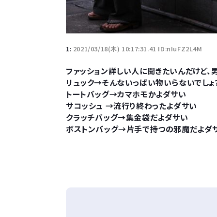
1:
2021/03/18(木) 10:17:31.41 ID:nIuFZ2L4M
ファッション詳しい人に聞きたいんだけど、
リュック→そんないっぱい物いらないでしょ
トートバッグ→カマホモかよダサい
サコッシュ →流行り終わったよダサい
クラッチバッグ→集金袋だよダサい
ボストンバッグ→片手で持つの邪魔だよダ