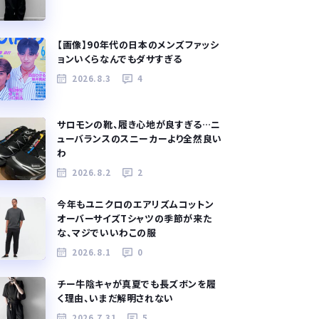
【画像】90年代の日本のメンズファッシ
ョンいくらなんでもダサすぎる
2026.8.3
4
サロモンの靴、履き心地が良すぎる…ニ
ューバランスのスニーカーより全然良い
わ
2026.8.2
2
今年もユニクロのエアリズムコットン
オーバーサイズTシャツの季節が来た
な、マジでいいわこの服
2026.8.1
0
チー牛陰キャが真夏でも長ズボンを履
く理由、いまだ解明されない
2026.7.31
5