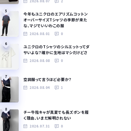
2026.08.07
2
5
今年もユニクロのエアリズムコットン
オーバーサイズTシャツの季節が来た
な、マジでいいわこの服
2026.08.01
0
6
ユニクロのTシャツのシルエットってダ
サいよな？確かに生地はマシだけどさ
2026.08.08
0
7
空調服って言うほど必要か？
2026.08.04
1
8
チー牛陰キャが真夏でも長ズボンを履
く理由、いまだ解明されない
2026.07.31
0