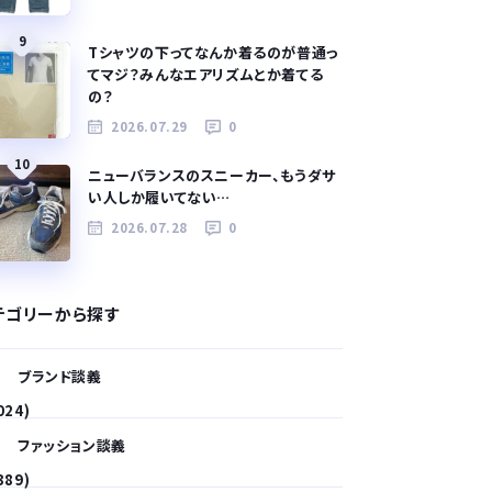
9
Tシャツの下ってなんか着るのが普通っ
てマジ？みんなエアリズムとか着てる
の？
2026.07.29
0
10
ニューバランスのスニーカー、もうダサ
い人しか履いてない…
2026.07.28
0
テゴリーから探す
ブランド談義
024)
ファッション談義
389)