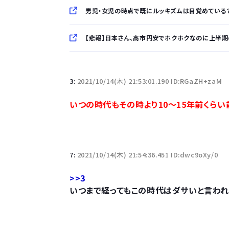
男児・女児の時点で既にルッキズムは目覚めている
【悲報】日本さん、高市円安でホクホクなのに上半期の
「半袖のワイシャツはおじさんっぽい」言われたんだ
3:
2021/10/14(木) 21:53:01.190 ID:RGaZH+zaM
10万とかする靴履いてる若者wwwwwwwwwww.
いつの時代もその時より10～15年前くら
【悲報】柄付きのワイシャツにこういう靴を履いてる
若者の腕時計離れが深刻 時間を見るだけならも
7:
2021/10/14(木) 21:54:36.451 ID:dwc9oXy/0
>>3
いつまで経ってもこの時代はダサいと言われ
Powered by livedoor 相互RSS