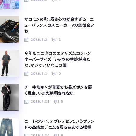
サロモンの靴、履き心地が良すぎる…ニ
ューバランスのスニーカーより全然良い
わ
2026.8.2
2
今年もユニクロのエアリズムコットン
オーバーサイズTシャツの季節が来た
な、マジでいいわこの服
2026.8.1
0
チー牛陰キャが真夏でも長ズボンを履
く理由、いまだ解明されない
2026.7.31
5
ニートのワイ、アプレッセっていうブラン
ドの高級生デニムを履き込んでる模様
2026.7.30
0