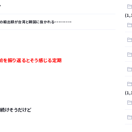
？
(1,
輸出額が台湾と韓国に抜かれる・・・・・・・・・
が…
.
い前を振り返るとそう感じる定期
サラリーマンはダサい扱いされるらしい…。お前らも気をつけろ
はや腕時計がいらない
(1,
続けそうだけど