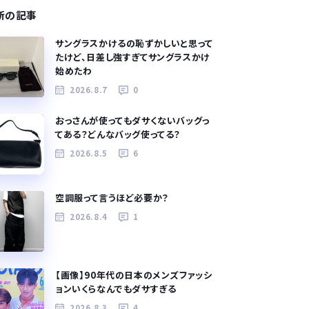
新の記事
サングラスかけるの恥ずかしいと思って
たけど、日差し強すぎてサングラスかけ
始めたわ
2026.8.7
0
おっさんが使ってもダサくないバッグっ
てある？どんなバッグ使ってる？
2026.8.5
6
空調服って言うほど必要か？
2026.8.4
1
【画像】90年代の日本のメンズファッシ
ョンいくらなんでもダサすぎる
2026.8.3
4