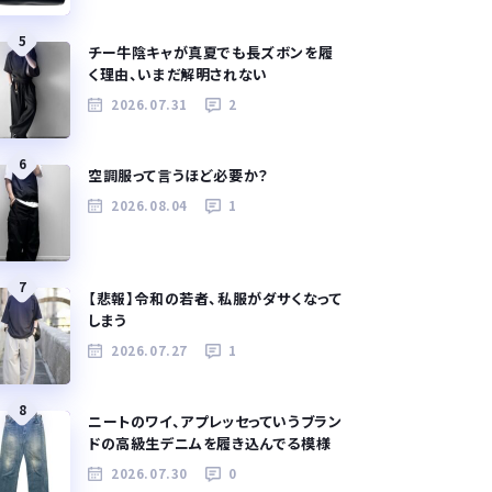
5
チー牛陰キャが真夏でも長ズボンを履
く理由、いまだ解明されない
2026.07.31
2
6
空調服って言うほど必要か？
2026.08.04
1
7
【悲報】令和の若者、私服がダサくなって
しまう
2026.07.27
1
8
ニートのワイ、アプレッセっていうブラン
ドの高級生デニムを履き込んでる模様
2026.07.30
0