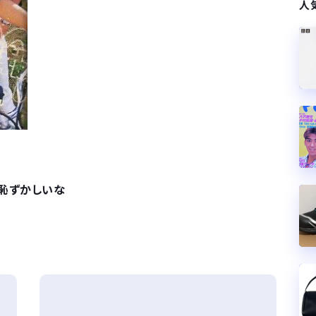
人
恥ずかしいな