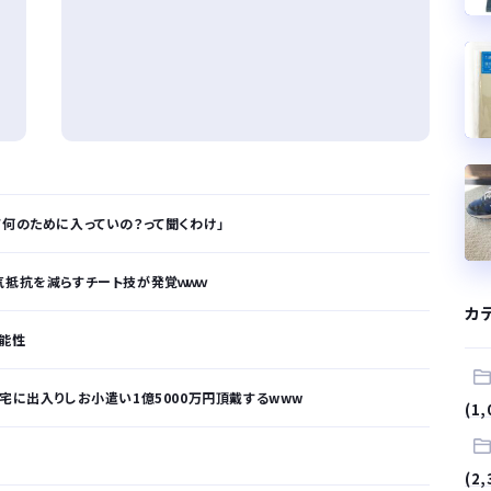
て何のために入っていの？って聞くわけ」
気抵抗を減らすチート技が発覚ｗｗｗ
カ
可能性
宅に出入りしお小遣い1億5000万円頂戴するwww
(1,
(2,