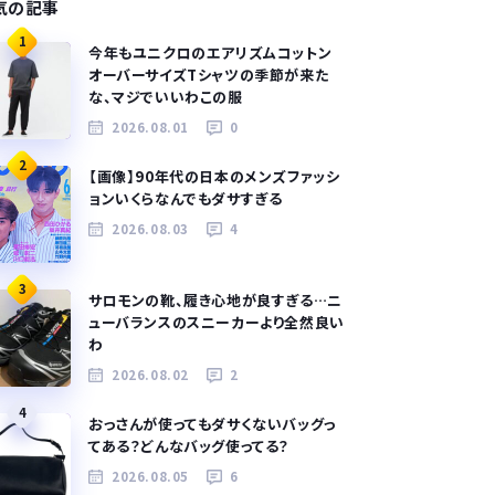
気の記事
1
今年もユニクロのエアリズムコットン
オーバーサイズTシャツの季節が来た
な、マジでいいわこの服
2026.08.01
0
2
【画像】90年代の日本のメンズファッシ
ョンいくらなんでもダサすぎる
2026.08.03
4
3
サロモンの靴、履き心地が良すぎる…ニ
ューバランスのスニーカーより全然良い
わ
2026.08.02
2
4
おっさんが使ってもダサくないバッグっ
てある？どんなバッグ使ってる？
2026.08.05
6