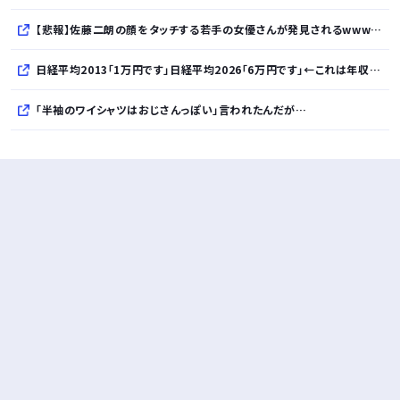
【悲報】佐藤二朗の顔をタッチする若手の女優さんが発見されるwwwwwwwwwwwwww
日経平均2013「1万円です」日経平均2026「6万円です」←これは年収爆上がりしたんやろなぁ…
「半袖のワイシャツはおじさんっぽい」言われたんだが…
10万とかする靴履いてる若者wwwwwwwwwww..
【悲報】柄付きのワイシャツにこういう靴を履いてるサラリーマンはダサい扱いされるらしい…。お前らも気をつけろ
若者の腕時計離れが深刻 時間を見るだけならもはや腕時計がいらない
Powered by livedoor 相互RSS