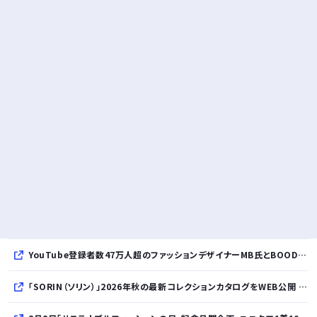
YouTube登録者数47万人超のファッションデザイナーMB氏とBOODYがコラボレーション。極上の着心地を追求した別注Tシャツが8月12日発売開始
「SORIN（ソリン）」2026年秋の最新コレクションカタログをWEB公開 「Paradox in Neutral」をテーマに秩序と反逆が共存する世界観を表現