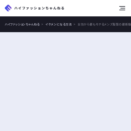
tog
nav
ハイファッションちゃんねる
イケメンになる方法
女性から最もモテるメンズ髪型の最新版が