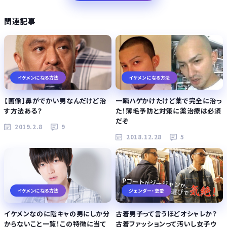
関連記事
イケメンになる方法
イケメンになる方法
【画像】鼻がでかい男なんだけど治
一瞬ハゲかけたけど薬で完全に治っ
す方法ある？
た！薄毛予防と対策に薬治療は必須
だぞ
2019.2.8
9
2018.12.28
5
イケメンになる方法
ジェンダー・恋愛
イケメンなのに陰キャの男にしか分
古着男子って言うほどオシャレか？
からないこと一覧！この特徴に当て
古着ファッションって汚いし女子ウ