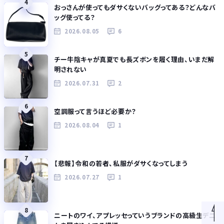
4
おっさんが使ってもダサくないバッグってある？どんなバ
ッグ使ってる？
2026.08.05
6
5
チー牛陰キャが真夏でも長ズボンを履く理由、いまだ解
明されない
2026.07.31
2
6
空調服って言うほど必要か？
2026.08.04
1
7
【悲報】令和の若者、私服がダサくなってしまう
2026.07.27
1
8
ニートのワイ、アプレッセっていうブランドの高級生デニ