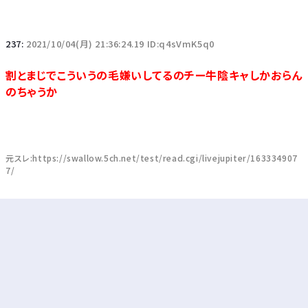
237:
2021/10/04(月) 21:36:24.19 ID:q4sVmK5q0
割とまじでこういうの毛嫌いしてるのチー牛陰キャしかおらん
のちゃうか
元スレ:https://swallow.5ch.net/test/read.cgi/livejupiter/163334907
7/