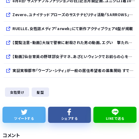
8月8日「サステナブルファッションの日」記念月間企画、ユニクロ1着100円買取保証とXプレゼントキャンペーンを実施
Zevero、ユナイテッドアローズのサステナビリティ活動「SARROWS」を支援。Scope 3排出量算定の効率化・精緻化を開始
RUELLE、女性誌メディア『arweb』にて新作アクティブウェア6型が掲載
【閲覧注意・動画】大阪で警察に射殺された男の動画、エグい 撃たれてから叫びながら苦しみもがいて死ぬ
【動画】仙台育英の野球部女子マネ、あざといウィンクでお前らの心を鷲掴みｗｗｗｗｗ
実証実験都市「ウーブン・シティ」が一般の居住希望者の募集開始 すでにトヨタ関係者が居住
全国を旅行で周るのが趣味の奴でも最後まで残ってそうな都道府県
女性受け
髪型
【NHK激震】職員への性被害を公表…番組出演者Xは事実上の「出禁」か 正体巡り憶測広がる
夏休みのラジオ体操の思ひ出
ツイートする
シェアする
LINEで送る
【悲報】消費減税とか言う対した効果もないもので日本経済破滅へ
コメント