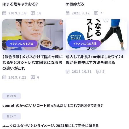
はまる陰キャラおる？
ケ微妙だろ
2019.3.18
18
2020.3.12
7
イケメンになる方法
イケメンになる方法
【似合う顔】メガネかけて陰キャ顔に
成人して身長3cm伸ばしたワイ24
なる男とオシャレな雰囲気になる男
歳が身長伸ばす方法を教える
の違いがこれ
2018.10.31
5
2019.7.21
4
comoliのかっこいいコート買ったんだけどこれで脱オタできる？
ユニクロはダサいというイメージ、2021年にして完全に消える