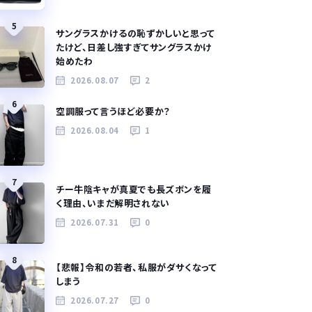
5
サングラスかけるの恥ずかしいと思って
たけど、日差し強すぎてサングラスかけ
始めたわ
2026.08.07
2
6
空調服って言うほど必要か？
2026.08.04
1
7
チー牛陰キャが真夏でも長ズボンを履
く理由、いまだ解明されない
2026.07.31
0
8
【悲報】令和の若者、私服がダサくなって
しまう
2026.07.27
0