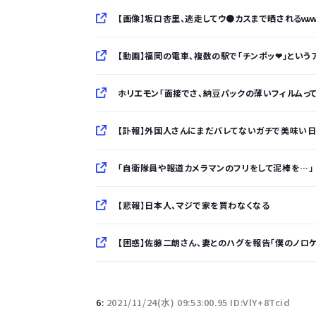
【画像】坂口杏里、逃走してウ●カスまで晒されるｗｗ
【動画】福岡の電車、複数の駅で「チンポッ❤」という
ホリエモン「面接でさ、納豆パックの薄いフィルムっ
【訃報】外国人さんにまだバレてないガチで美味い日本
「自衛隊員や報道カメラマンのフリをして泥棒を…」 500万円
【悲報】日本人、マジで家を買わなくなる
【困惑】佐藤二朗さん、妻とのハグを報告「僕のノロケ砲
「半袖のワイシャツはおじさんっぽい」言われたんだ
6:
2021/11/24(水) 09:53:00.95 ID:VlY+8Tcid