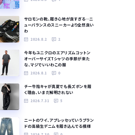
サロモンの靴、履き心地が良すぎる…ニ
ューバランスのスニーカーより全然良い
わ
2026.8.2
2
今年もユニクロのエアリズムコットン
オーバーサイズTシャツの季節が来た
な、マジでいいわこの服
2026.8.1
0
チー牛陰キャが真夏でも長ズボンを履
く理由、いまだ解明されない
2026.7.31
5
ニートのワイ、アプレッセっていうブラン
ドの高級生デニムを履き込んでる模様
2026.7.30
0