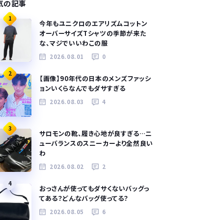
気の記事
1
今年もユニクロのエアリズムコットン
オーバーサイズTシャツの季節が来た
な、マジでいいわこの服
2026.08.01
0
2
【画像】90年代の日本のメンズファッシ
ョンいくらなんでもダサすぎる
2026.08.03
4
3
サロモンの靴、履き心地が良すぎる…ニ
ューバランスのスニーカーより全然良い
わ
2026.08.02
2
4
おっさんが使ってもダサくないバッグっ
てある？どんなバッグ使ってる？
2026.08.05
6