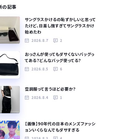
新の記事
サングラスかけるの恥ずかしいと思って
たけど、日差し強すぎてサングラスかけ
始めたわ
2026.8.7
2
おっさんが使ってもダサくないバッグっ
てある？どんなバッグ使ってる？
2026.8.5
6
空調服って言うほど必要か？
2026.8.4
1
【画像】90年代の日本のメンズファッシ
ョンいくらなんでもダサすぎる
2026.8.3
4