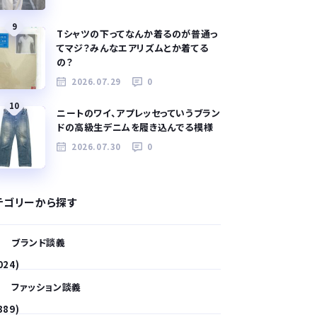
9
Tシャツの下ってなんか着るのが普通っ
てマジ？みんなエアリズムとか着てる
の？
2026.07.29
0
10
ニートのワイ、アプレッセっていうブラン
ドの高級生デニムを履き込んでる模様
2026.07.30
0
テゴリーから探す
ブランド談義
024)
ファッション談義
389)