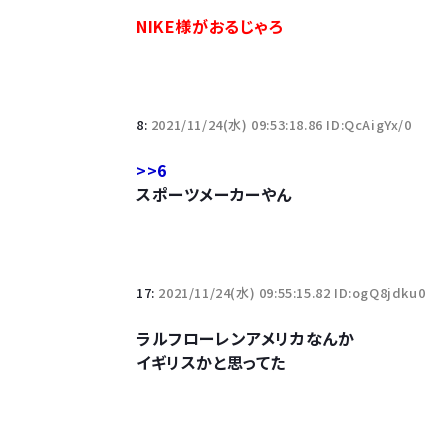
10万とかする靴履いてる若者wwwwwwwwwww.
NIKE様がおるじゃろ
【悲報】柄付きのワイシャツにこういう靴を履いてる
若者の腕時計離れが深刻 時間を見るだけならも
8:
2021/11/24(水) 09:53:18.86 ID:QcAigYx/0
>>6
スポーツメーカーやん
Powered by livedoor 相互RSS
17:
2021/11/24(水) 09:55:15.82 ID:ogQ8jdku0
ラルフローレンアメリカなんか
イギリスかと思ってた