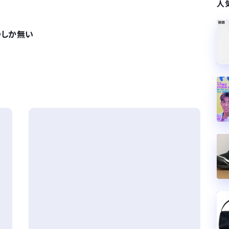
人
つしか無い