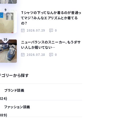
9
Tシャツの下ってなんか着るのが普通っ
てマジ？みんなエアリズムとか着てる
の？
2026.07.29
0
10
ニューバランスのスニーカー、もうダサ
い人しか履いてない…
2026.07.28
0
テゴリーから探す
ブランド談義
024)
ファッション談義
389)