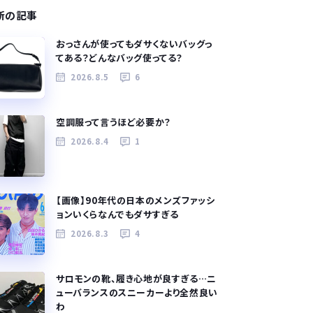
新の記事
おっさんが使ってもダサくないバッグっ
てある？どんなバッグ使ってる？
2026.8.5
6
空調服って言うほど必要か？
2026.8.4
1
【画像】90年代の日本のメンズファッシ
ョンいくらなんでもダサすぎる
2026.8.3
4
サロモンの靴、履き心地が良すぎる…ニ
ューバランスのスニーカーより全然良い
わ