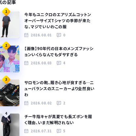
気の記事
1
今年もユニクロのエアリズムコットン
オーバーサイズTシャツの季節が来た
な、マジでいいわこの服
2026.08.01
0
2
【画像】90年代の日本のメンズファッシ
ョンいくらなんでもダサすぎる
2026.08.03
4
3
サロモンの靴、履き心地が良すぎる…ニ
ューバランスのスニーカーより全然良い
わ
2026.08.02
2
4
チー牛陰キャが真夏でも長ズボンを履
く理由、いまだ解明されない
2026.07.31
5