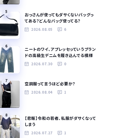
5
おっさんが使ってもダサくないバッグっ
てある？どんなバッグ使ってる？
2026.08.05
6
6
ニートのワイ、アプレッセっていうブラン
ドの高級生デニムを履き込んでる模様
2026.07.30
0
7
空調服って言うほど必要か？
2026.08.04
1
8
【悲報】令和の若者、私服がダサくなって
しまう
2026.07.27
1