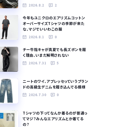
2026.8.2
2
今年もユニクロのエアリズムコットン
オーバーサイズTシャツの季節が来た
な、マジでいいわこの服
2026.8.1
0
チー牛陰キャが真夏でも長ズボンを履
く理由、いまだ解明されない
2026.7.31
5
ニートのワイ、アプレッセっていうブラン
ドの高級生デニムを履き込んでる模様
2026.7.30
0
Tシャツの下ってなんか着るのが普通っ
てマジ？みんなエアリズムとか着てる
の？