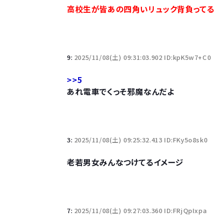
高校生が皆あの四角いリュック背負ってる
【悲報】柄付きのワイシャツにこういう靴を履いてる
若者の腕時計離れが深刻 時間を見るだけならも
9:
2025/11/08(土) 09:31:03.902 ID:kpK5w7+C0
>>5
あれ電車でくっそ邪魔なんだよ
Powered by livedoor 相互RSS
3:
2025/11/08(土) 09:25:32.413 ID:FKy5o8sk0
老若男女みんなつけてるイメージ
7:
2025/11/08(土) 09:27:03.360 ID:FRjQpIxpa