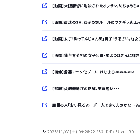
【動画】大阪府警に射殺されたオッサン、めちゃめち
【画像】高速のSA、女子の謎ルールにブチギレ炎上ｗｗｗ
【動画】女子「勃ってんじゃん笑」男子「うるさい//」女
【画像】仙台育英初の女子部員・星よつはさんに課され
【画像】露悪アニメ化ブーム、はじまるｗｗｗｗｗｗｗ
【悲報】炊飯器選びの正解、実質無い・・・
周囲の人「おい見ろよ…」「一人で来てんのかな…？ｗ
「半袖のワイシャツはおじさんっぽい」言われたんだ
5:
2025/11/08(土) 09:26:22.953 ID:E+5Uvu+B0
10万とかする靴履いてる若者wwwwwwwwwww.