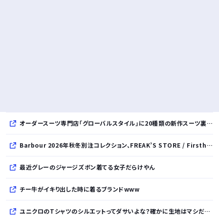
オーダースーツ専門店「グローバルスタイル」に20種類の新作スーツ裏地が登場！おしゃれな花柄・サッカーボール・フラミンゴ・虎・フラガール・リゾート柄など豊富！
Barbour 2026年秋冬別注コレクション、FREAK’S STORE / Firsthand / Freadaから登場
最近グレーのジャージズボン着てる女子だらけやん
チー牛がイキり出した時に着るブランドwww
ユニクロのTシャツのシルエットってダサいよな？確かに生地はマシだけどさ