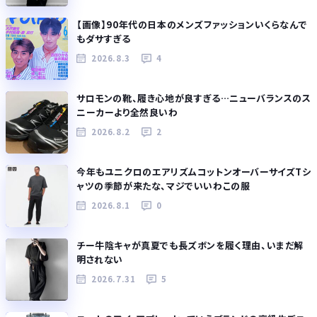
【画像】90年代の日本のメンズファッションいくらなんで
もダサすぎる
2026.8.3
4
サロモンの靴、履き心地が良すぎる…ニューバランスのス
ニーカーより全然良いわ
2026.8.2
2
今年もユニクロのエアリズムコットンオーバーサイズTシ
ャツの季節が来たな、マジでいいわこの服
2026.8.1
0
チー牛陰キャが真夏でも長ズボンを履く理由、いまだ解
明されない
2026.7.31
5