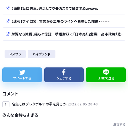
【画像】坂口杏里、逃走してウ●カスまで晒されるｗｗｗｗｗ
【速報】ワイ（25）、営業から工場のラインへ異動した結果・・・・・・
財源なき減税、揺らぐ信認 積極財政に「日本売り」危機 高市政権「悲願」に固執
【では世界の一流は？】仕事終わりにホットミルクを飲むのは三流。瞑想するのは二流
ドメブラ
ハイブランド
【朗報】スティーブ・ジョブズ、鎌倉仏教を発明する
【グラボ】物がありません返金は今後あり得ると思ってるのでサブの用意はしておこうな
ツイートする
シェアする
LINEで送る
３年間で２億６５００万円… 福岡県議会「海外視察費」公表…
コメント
名無しはプレタポルテの夢を見るか
2022.02.05 20:40
1
みんな金持ちすぎる
返信する
Powered by livedoor 相互RSS