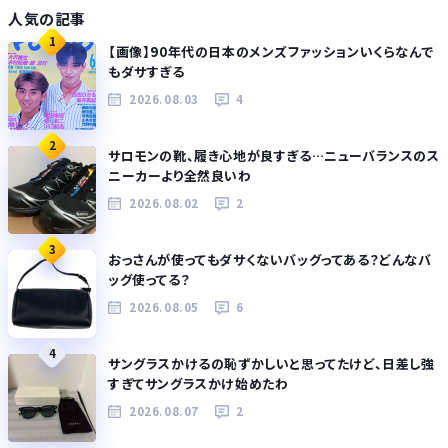
人気の記事
1
【画像】90年代の日本のメンズファッションいくらなんで
もダサすぎる
2026.08.03
4
2
サロモンの靴、履き心地が良すぎる…ニューバランスのス
ニーカーより全然良いわ
2026.08.02
2
3
おっさんが使ってもダサくないバッグってある？どんなバ
ッグ使ってる？
2026.08.05
6
4
サングラスかけるの恥ずかしいと思ってたけど、日差し強
すぎてサングラスかけ始めたわ
2026.08.07
2