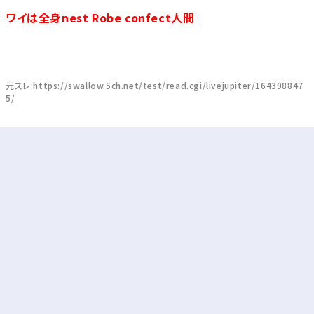
ワイは全身nest Robe confect人間
元スレ:https://swallow.5ch.net/test/read.cgi/livejupiter/164398847
5/