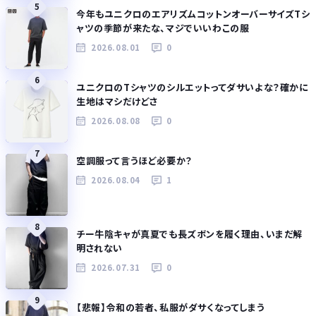
5
今年もユニクロのエアリズムコットンオーバーサイズTシ
ャツの季節が来たな、マジでいいわこの服
2026.08.01
0
6
ユニクロのTシャツのシルエットってダサいよな？確かに
生地はマシだけどさ
2026.08.08
0
7
空調服って言うほど必要か？
2026.08.04
1
8
チー牛陰キャが真夏でも長ズボンを履く理由、いまだ解
明されない
2026.07.31
0
9
【悲報】令和の若者、私服がダサくなってしまう