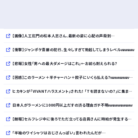
【画像】人工肛門の松本人志さん、最新の姿に心配の声殺到…
【衝撃】ジャンポケ斎藤の犯行、生々しすぎて勃起してしまうレベルｗｗｗｗｗ
【悲報】女性「男への最大ダメージはこれ」←お前ら耐えられる？
【困惑】このラーメン＋半チャーハン＋餃子にいくら払える？ｗｗｗｗｗｗｗｗｗｗ
ヒカキンが「VIVANTハラスメント」された！ 「Tを読まないの？」に集まった「読めて当然」マウント
日本人がラーメンに1000円以上だすの渋る理由ガチ不明ｗｗｗｗｗｗｗｗｗ
【朗報】セルフレジ中に後ろでただ立ってる店員さんに時給が発生するのおかしい←3万いいねｗｗｗｗｗｗｗｗｗｗ
「半袖のワイシャツはおじさんっぽい」言われたんだが…