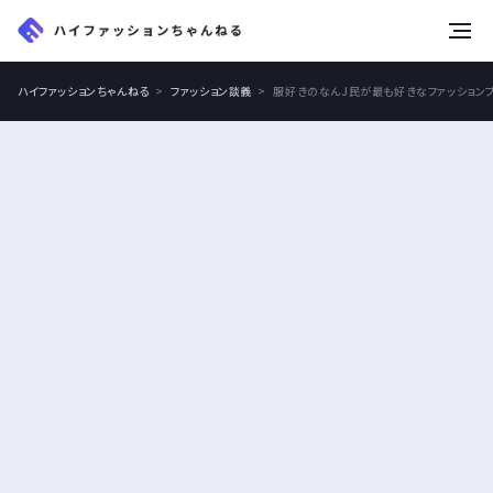
tog
nav
ハイファッションちゃんねる
ファッション談義
服好きのなんJ民が最も好きなファッション