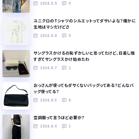
2026.8.9
0
ユニクロのTシャツのシルエットってダサいよな？確かに
生地はマシだけどさ
2026.8.8
0
サングラスかけるの恥ずかしいと思ってたけど、日差し強
すぎてサングラスかけ始めたわ
2026.8.7
2
おっさんが使ってもダサくないバッグってある？どんなバ
ッグ使ってる？
2026.8.5
6
空調服って言うほど必要か？
2026.8.4
1