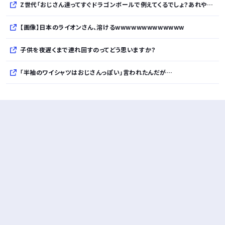
Z世代「おじさん達ってすぐドラゴンボールで例えてくるでしょ？あれやめてほしい」
【画像】日本のライオンさん、溶けるwwwwwwwwwwwww
子供を夜遅くまで連れ回すのってどう思いますか？
「半袖のワイシャツはおじさんっぽい」言われたんだが…
10万とかする靴履いてる若者wwwwwwwwwww..
【悲報】柄付きのワイシャツにこういう靴を履いてるサラリーマンはダサい扱いされるらしい…。お前らも気をつけろ
若者の腕時計離れが深刻 時間を見るだけならもはや腕時計がいらない
Powered by livedoor 相互RSS