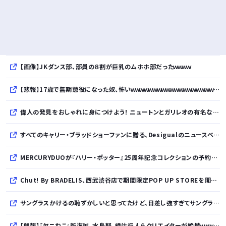
【画像】JKダンス部、部員の８割が巨乳のムホホ部だったｗｗｗｗ
【悲報】17歳で無期懲役になった奴、怖いｗｗｗｗｗｗｗｗｗｗｗｗｗｗｗｗｗｗｗｗｗｗｗｗ
偉人の発見をおしゃれに身につけよう！ ニュートンとガリレオの有名な発見をモチーフにした、クールタッチTシャツ＆トートバッグが発売されました【QurioStore】
すべてのキャリー・ブラッドショーファンに贈る、Desigualのニュースペーパープリントコレクション
MERCURYDUOが『ハリー・ポッター』25周年記念コレクションの予約を開始
Chut! By BRADELIS、西武渋谷店で期間限定POP UP STOREを開催！全商品展開＆新作10%OFFの特別な6日間
サングラスかけるの恥ずかしいと思ってたけど、日差し強すぎてサングラスかけ始めたわ
【朗報】『ヤニねこ』新海誠、水島努、綾辻行人らクリエイターが絶賛ｗｗｗｗｗｗｗｗｗ