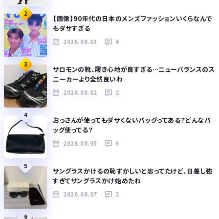
2
【画像】90年代の日本のメンズファッションいくらなんで
もダサすぎる
2026.08.03
4
3
サロモンの靴、履き心地が良すぎる…ニューバランスのス
ニーカーより全然良いわ
2026.08.02
2
4
おっさんが使ってもダサくないバッグってある？どんなバ
ッグ使ってる？
2026.08.05
6
5
サングラスかけるの恥ずかしいと思ってたけど、日差し強
すぎてサングラスかけ始めたわ
2026.08.07
2
6