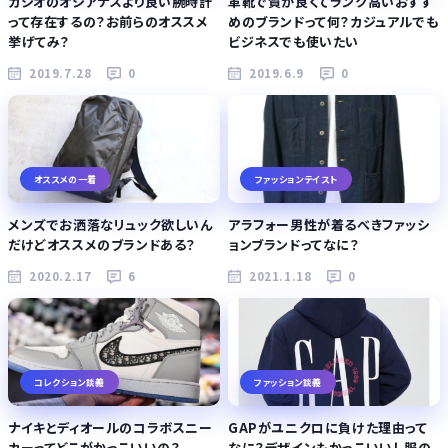
カシオのオシアナスより良い腕時計
革靴で質が良くてランク高いおすす
って存在するの？お前らのオススメ
めのブランドって何？カジュアルでも
挙げてみ？
ビジネスでも使いたい
2019.7.28
0
2019.6.9
0
オススメの一着
ファッションテイスト
メンズでお洒落なリュック欲しいん
アラフォー男性が着るべきファッシ
だけどオススメのブランドある？
ョンブランドってなに？
2020.2.17
6
2021.1.18
0
コレクション談義
ファッション談義
ナイキとディオールのコラボスニー
GAPがユニクロに負けた理由って
カーってどこがかっこいいの？
なに？デザインもかっこいいし服の