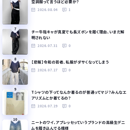
空調服って言うほど必要か？
2026.08.04
1
7
チー牛陰キャが真夏でも長ズボンを履く理由、いまだ解
明されない
2026.07.31
0
8
【悲報】令和の若者、私服がダサくなってしまう
2026.07.27
0
9
Tシャツの下ってなんか着るのが普通ってマジ？みんなエ
アリズムとか着てるの？
2026.07.29
0
10
ニートのワイ、アプレッセっていうブランドの高級生デニ
ムを履き込んでる模様