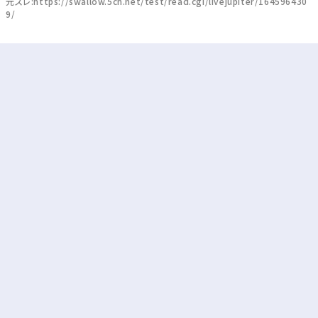
元スレ:https://swallow.5ch.net/test/read.cgi/livejupiter/164596430
9/