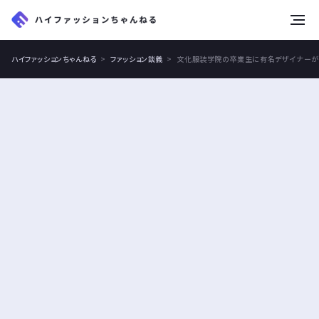
tog
nav
ハイファッションちゃんねる
ファッション談義
文化服装学院の卒業生に有名デザイナーが