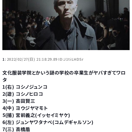
1:
2022/02/27(日) 21:18:29.89 ID:J1tiLHDSr
文化服装学院とかいう謎の学校の卒業生がヤバすぎてワロ
タ
1(右) コシノジュンコ
2(遊) コシノヒロコ
3(一) 高田賢三
4(中) ヨウジヤマモト
5(捕) 宮前義之(イッセイミヤケ)
6(左) ジュンヤワタナベ(コムデギャルソン)
7(三) 高橋盾