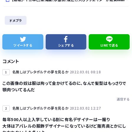
【次の覇権は？】スマホゲー倒産急増 🍙ですら続くのに…
ドメブラ
【悲報】ワイが買ったMotorolaのスマホ、ポンコツすぎる
シカ「ヒマワリ全部喰った」 郡山布引風の高原まつり中止
ツイートする
シェアする
LINEで送る
【熊本地震】避難者の食生活、改善急務…調理できず「パン飽き飽き」断水なお３万戸超
コメント
名無しはプレタポルテの夢を見るか
2022.03.01 08:18
1
この画像の奴は服は拘って金かけてるのに、なんで髪型はもっさりで
顎肉ついてるんだ
Powered by livedoor 相互RSS
返信する
名無しはプレタポルテの夢を見るか
2022.03.02 12:27
2
毎年500人以上入学している割に有名デザイナーは一握り
大体はアパレルの服飾デザイナーになっているけど販売員とかにし