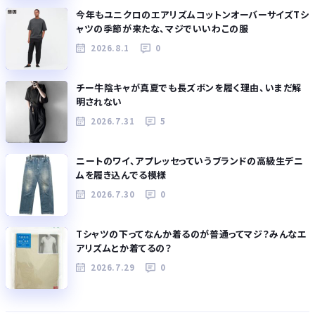
今年もユニクロのエアリズムコットンオーバーサイズTシ
ャツの季節が来たな、マジでいいわこの服
2026.8.1
0
チー牛陰キャが真夏でも長ズボンを履く理由、いまだ解
明されない
2026.7.31
5
ニートのワイ、アプレッセっていうブランドの高級生デニ
ムを履き込んでる模様
2026.7.30
0
Tシャツの下ってなんか着るのが普通ってマジ？みんなエ
アリズムとか着てるの？
2026.7.29
0