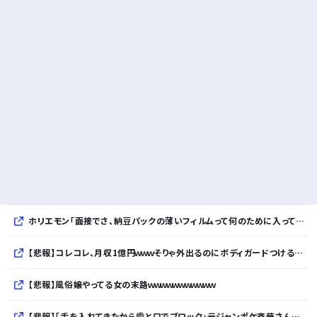
ホリエモン「面接でさ、納豆パックの薄いフィルムって何のために入っていの？って聞くわけ」
【悲報】コレコレ、月収1億円ｗｗｗそりゃ外出るのにボディガードつけるわ…
【悲報】風俗嬢やってる女の末路ｗｗｗｗｗｗｗｗｗｗｗ
【悲報】「舌を入れてきたから歯と口でブロック」元ジャンポケ斉藤さんの不同意性交公判・・・・・・・・・