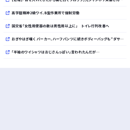
高学歴精神2級ワイ、B型作業所で強制労働
国交省「女性用便器の数は男性用以上に」 トイレ行列改善へ
おぎやはぎ嘆く パーカー、ハーフパンツに続きボディーバッグも“ダサい”論争に「なんでおじさんだけ言われるの？」
「半袖のワイシャツはおじさんっぽい」言われたんだが…
10万とかする靴履いてる若者wwwwwwwwwww..
【悲報】柄付きのワイシャツにこういう靴を履いてるサラリーマンはダサい扱いされるらしい…。お前らも気をつけろ
若者の腕時計離れが深刻 時間を見るだけならもはや腕時計がいらない