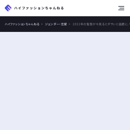
tog
nav
ハイファッションちゃんねる
ジェンダー・恋愛
2011年の髪型が今見るとダサいと話題に