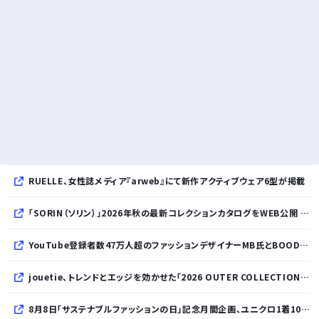
RUELLE、女性誌メディア『arweb』にて新作アクティブウェア6型が掲載
「SORIN（ソリン）」2026年秋の最新コレクションカタログをWEB公開 「Paradox in Neutral」をテーマに秩序と反逆が共存する世界観を表現
YouTube登録者数47万人超のファッションデザイナーMB氏とBOODYがコラボレーション。極上の着心地を追求した別注Tシャツが8月12日発売開始
jouetie、トレンドとエッジを効かせた「2026 OUTER COLLECTION」を公開
8月8日「サステナブルファッションの日」記念月間企画、ユニクロ1着100円買取保証とXプレゼントキャンペーンを実施