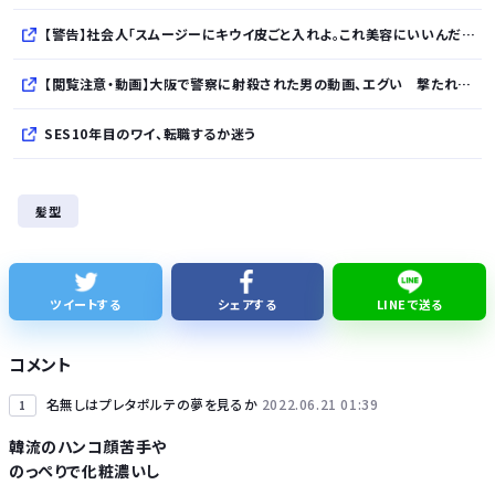
【警告】社会人「スムージーにキウイ皮ごと入れよ。これ美容にいいんだよね〜」→ 結果…
【閲覧注意・動画】大阪で警察に射殺された男の動画、エグい 撃たれてから叫びながら苦しみもがいて死ぬ
SES10年目のワイ、転職するか迷う
WindowsってCopilotってAI押してるの？必要ないんだけど
髪型
【熊本地震】発生後に居酒屋店内から温泉が吹き出す ← これ前触れじゃね？
【ねこ】トイレ後の“テンション爆上げ”はなぜ起こる？ 猫のトイレハイ体験談＆獣医師解説
ツイートする
シェアする
LINEで送る
鈴木奈々「垂れてたバストが上がった！」下着姿を公開！！！
コメント
名無しはプレタポルテの夢を見るか
2022.06.21 01:39
1
韓流のハンコ顔苦手や
のっぺりで化粧濃いし
Powered by livedoor 相互RSS