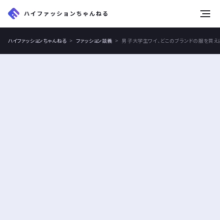
tog
nav
ハイファッションちゃんねる
ファッション談義
男子大学生ワイ、どこのブランドの服を買え