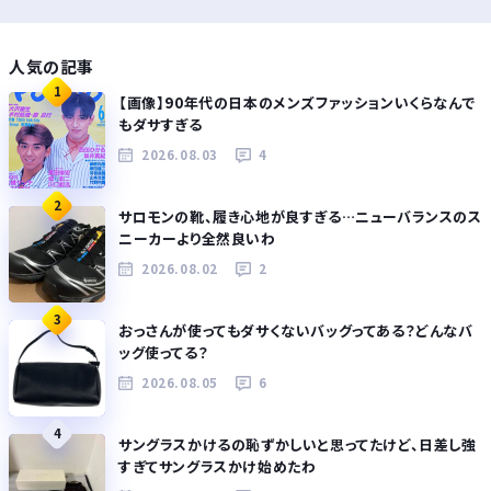
人気の記事
1
【画像】90年代の日本のメンズファッションいくらなんで
もダサすぎる
2026.08.03
4
2
サロモンの靴、履き心地が良すぎる…ニューバランスのス
ニーカーより全然良いわ
2026.08.02
2
3
おっさんが使ってもダサくないバッグってある？どんなバ
ッグ使ってる？
2026.08.05
6
4
サングラスかけるの恥ずかしいと思ってたけど、日差し強
すぎてサングラスかけ始めたわ