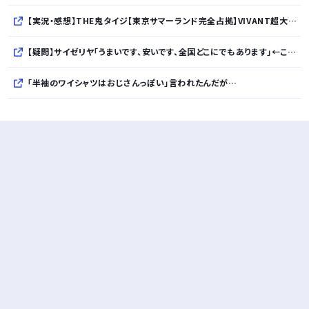
【実況・感想】THE鬼タイジ【東京サマーランド完全占拠】VIVANT超大物俳優＆M!LK初参戦 【アンチ・誹謗中傷禁止】
【疑問】サイゼリヤ「うまいです、安いです、全国どこにでもあります」←こいつの弱点
「半袖のワイシャツはおじさんっぽい」言われたんだが…
10万とかする靴履いてる若者wwwwwwwwwww..
【悲報】柄付きのワイシャツにこういう靴を履いてるサラリーマンはダサい扱いされるらしい…。お前らも気をつけろ
若者の腕時計離れが深刻 時間を見るだけならもはや腕時計がいらない
Powered by livedoor 相互RSS