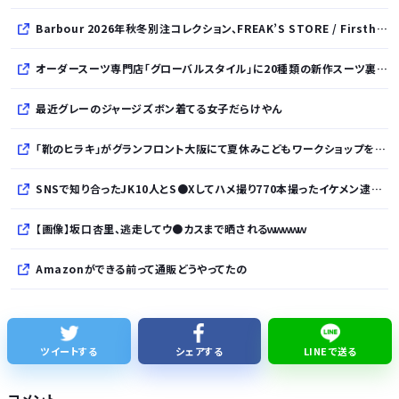
Barbour 2026年秋冬別注コレクション、FREAK’S STORE / Firsthand / Freadaから登場
オーダースーツ専門店「グローバルスタイル」に20種類の新作スーツ裏地が登場！おしゃれな花柄・サッカーボール・フラミンゴ・虎・フラガール・リゾート柄など豊富！
最近グレーのジャージズボン着てる女子だらけやん
「靴のヒラキ」がグランフロント大阪にて夏休みこどもワークショップを開催！親子で楽しむ靴デコレーション体験や足の計測会
SNSで知り合ったJK10人とS●Xしてハメ撮り770本撮ったイケメン逮捕wwwwwwwwwwwwwww
【画像】坂口杏里、逃走してウ●カスまで晒されるｗｗｗｗｗ
Amazonができる前って通販どうやってたの
「日本で働く意欲なくなる」 外国人、自活できても新要件「届かない」…永住許可厳格化で「日本離れ」か
20年前はこの世に「YouTube」なる物が存在していなかったという事実
ツイートする
シェアする
LINEで送る
【朗報】『ヤニねこ』新海誠、水島努、綾辻行人らクリエイターが絶賛ｗｗｗｗｗｗｗｗｗ