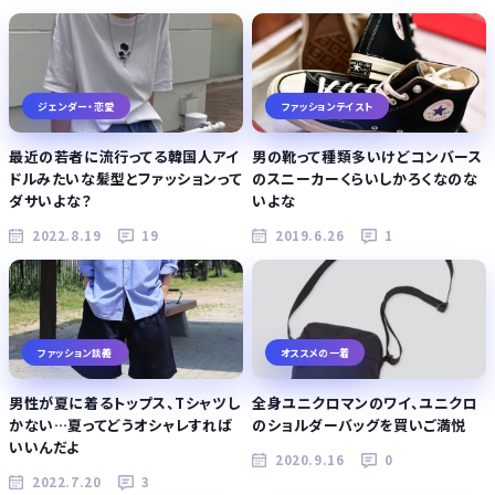
ジェンダー・恋愛
ファッションテイスト
最近の若者に流行ってる韓国人アイ
男の靴って種類多いけどコンバース
ドルみたいな髪型とファッションって
のスニーカーくらいしかろくなのな
ダサいよな？
いよな
2022.8.19
19
2019.6.26
1
ファッション談義
オススメの一着
男性が夏に着るトップス、Tシャツし
全身ユニクロマンのワイ、ユニクロ
かない…夏ってどうオシャレすれば
のショルダーバッグを買いご満悦
いいんだよ
2020.9.16
0
2022.7.20
3