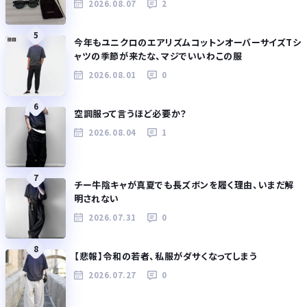
2026.08.07
2
5
今年もユニクロのエアリズムコットンオーバーサイズTシ
ャツの季節が来たな、マジでいいわこの服
2026.08.01
0
6
空調服って言うほど必要か？
2026.08.04
1
7
チー牛陰キャが真夏でも長ズボンを履く理由、いまだ解
明されない
2026.07.31
0
8
【悲報】令和の若者、私服がダサくなってしまう
2026.07.27
0