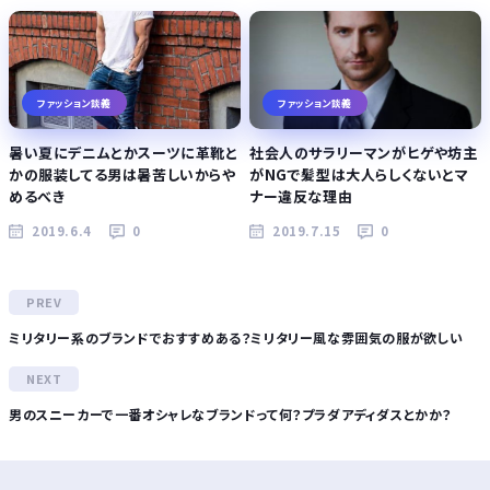
ファッション談義
ファッション談義
暑い夏にデニムとかスーツに革靴と
社会人のサラリーマンがヒゲや坊主
かの服装してる男は暑苦しいからや
がNGで髪型は大人らしくないとマ
めるべき
ナー違反な理由
2019.6.4
0
2019.7.15
0
ミリタリー系のブランドでおすすめある？ミリタリー風な雰囲気の服が欲しい
男のスニーカーで一番オシャレなブランドって何？プラダアディダスとかか？