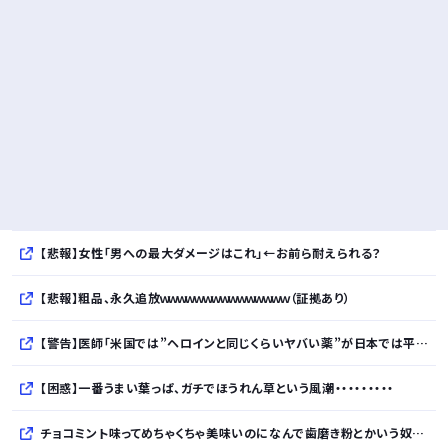
【悲報】女性「男への最大ダメージはこれ」←お前ら耐えられる？
【悲報】粗品、永久追放ｗｗｗｗｗｗｗｗｗｗｗｗｗｗｗ（証拠あり）
【警告】医師「米国では”ヘロインと同じくらいヤバい薬”が日本では平気で処方されてる」
【困惑】一番うまい葉っぱ、ガチでほうれん草という風潮・・・・・・・・・
チョコミント味ってめちゃくちゃ美味いのになんで歯磨き粉とかいう奴がいるの？