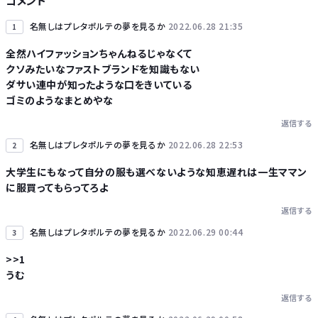
コメント
【次の覇権は？】スマホゲー倒産急増 🍙ですら続くのに…
名無しはプレタポルテの夢を見るか
2022.06.28 21:35
1
全然ハイファッションちゃんねるじゃなくて
クソみたいなファストブランドを知識もない
ダサい連中が知ったような口をきいている
ゴミのようなまとめやな
Powered by livedoor 相互RSS
返信する
名無しはプレタポルテの夢を見るか
2022.06.28 22:53
2
大学生にもなって自分の服も選べないような知恵遅れは一生ママン
に服買ってもらってろよ
返信する
名無しはプレタポルテの夢を見るか
2022.06.29 00:44
3
>>1
うむ
返信する