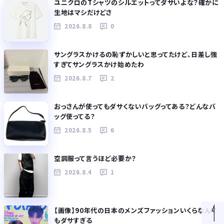
ユニクロのTシャツのシルエットってダサいよな？確かに
生地はマシだけどさ
2026.8.8
0
サングラスかけるの恥ずかしいと思ってたけど、日差し強
すぎてサングラスかけ始めたわ
2026.8.7
2
おっさんが使ってもダサくないバッグってある？どんなバ
ッグ使ってる？
2026.8.5
6
空調服って言うほど必要か？
2026.8.4
1
【画像】90年代の日本のメンズファッションいくらなんで
もダサすぎる