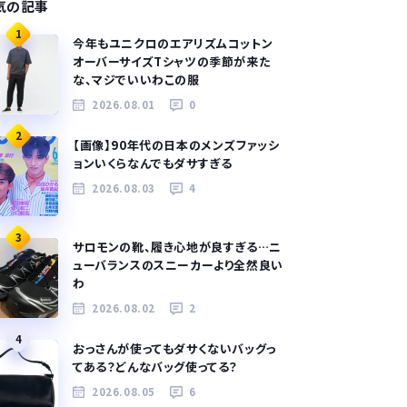
気の記事
1
今年もユニクロのエアリズムコットン
オーバーサイズTシャツの季節が来た
な、マジでいいわこの服
2026.08.01
0
2
【画像】90年代の日本のメンズファッシ
ョンいくらなんでもダサすぎる
2026.08.03
4
3
サロモンの靴、履き心地が良すぎる…ニ
ューバランスのスニーカーより全然良い
わ
2026.08.02
2
4
おっさんが使ってもダサくないバッグっ
てある？どんなバッグ使ってる？
2026.08.05
6