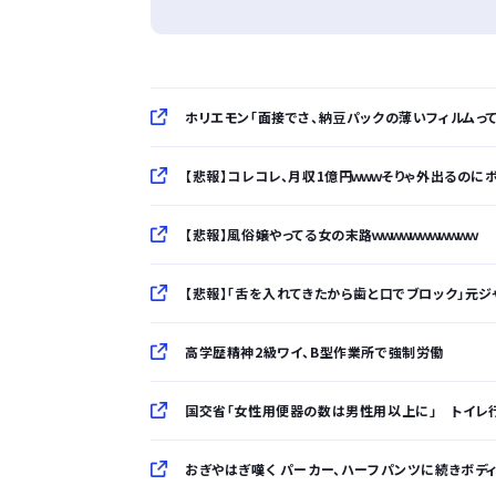
ホリエモン「面接でさ、納豆パックの薄いフィルムっ
【悲報】コレコレ、月収1億円ｗｗｗそりゃ外出るのに
【悲報】風俗嬢やってる女の末路ｗｗｗｗｗｗｗｗｗｗｗ
【悲報】「舌を入れてきたから歯と口でブロック」元ジャ
高学歴精神2級ワイ、B型作業所で強制労働
国交省「女性用便器の数は男性用以上に」 トイレ
おぎやはぎ嘆く パーカー、ハーフパンツに続きボデ