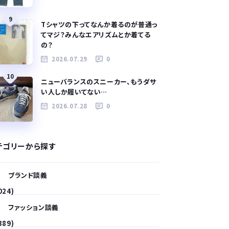
9
Tシャツの下ってなんか着るのが普通っ
てマジ？みんなエアリズムとか着てる
の？
2026.07.29
0
10
ニューバランスのスニーカー、もうダサ
い人しか履いてない…
2026.07.28
0
テゴリーから探す
ブランド談義
024)
ファッション談義
389)