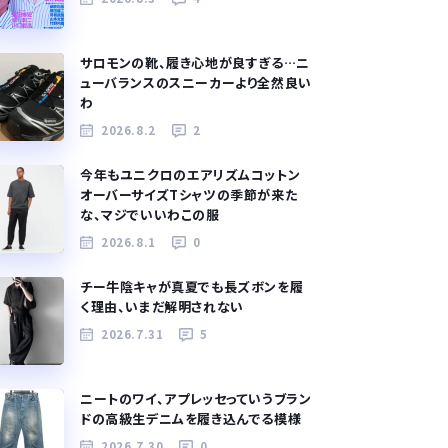
サロモンの靴、履き心地が良すぎる…ニ
ューバランスのスニーカーより全然良い
わ
2026.8.2
2
今年もユニクロのエアリズムコットン
オーバーサイズTシャツの季節が来た
な、マジでいいわこの服
2026.8.1
0
チー牛陰キャが真夏でも長ズボンを履
く理由、いまだ解明されない
2026.7.31
5
ニートのワイ、アプレッセっていうブラン
ドの高級生デニムを履き込んでる模様
2026.7.30
0