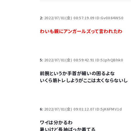
「半袖のワイシャツはおじさんっぽい」言われたんだ
2:
2022/07/01(金) 08:57:19.09 ID:Gv0X64WS0
10万とかする靴履いてる若者wwwwwwwwwww.
わいも親にアンガールズって言われたわ
【悲報】柄付きのワイシャツにこういう靴を履いてる
若者の腕時計離れが深刻 時間を見るだけならも
5:
2022/07/01(金) 08:59:42.91 ID:51phQBhk0
前腕というか手首が細いの困るよな
いくら筋トレしようがここは太くならないし
Powered by livedoor 相互RSS
6:
2022/07/01(金) 09:01:12.07 ID:5jK6FMV1d
ワイは分かるわ
暑いけど長袖ばっか着てる