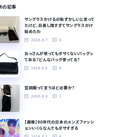
新の記事
サングラスかけるの恥ずかしいと思って
たけど、日差し強すぎてサングラスかけ
始めたわ
2026.8.7
0
おっさんが使ってもダサくないバッグっ
てある？どんなバッグ使ってる？
2026.8.5
6
空調服って言うほど必要か？
2026.8.4
1
【画像】90年代の日本のメンズファッシ
ョンいくらなんでもダサすぎる
2026.8.3
4