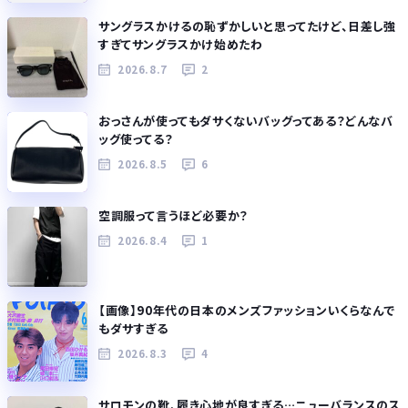
サングラスかけるの恥ずかしいと思ってたけど、日差し強
すぎてサングラスかけ始めたわ
2026.8.7
2
おっさんが使ってもダサくないバッグってある？どんなバ
ッグ使ってる？
2026.8.5
6
空調服って言うほど必要か？
2026.8.4
1
【画像】90年代の日本のメンズファッションいくらなんで
もダサすぎる
2026.8.3
4
サロモンの靴、履き心地が良すぎる…ニューバランスのス