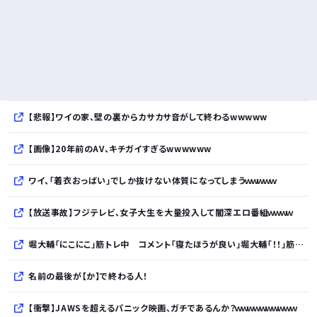
【悲報】ワイの家、壁の裏からカサカサ音がして終わるwwwww
【画像】20年前のAV、キチガイすぎるwwwwww
ワイ、「着衣おっばい」でしか抜けない体質になってしまうｗｗｗｗｗ
【放送事故】フジテレビ、女子大生を大量投入して闇深エロ番組ｗｗｗｗ
堀大輔「にこにこ」筋トレ中 コメント「寝たほうが良い」堀大輔「！！」筋トレ器具を破壊
名前の最後が【か】で終わる人！
【衝撃】JAWSを超えるパニック映画、ガチであるんか？ｗｗｗｗｗｗｗｗｗｗ