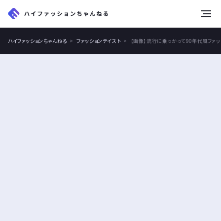
tog
nav
ハイファッションちゃんねる
ファッションテイスト
【画像】流行に乗っかって90年代風ファ