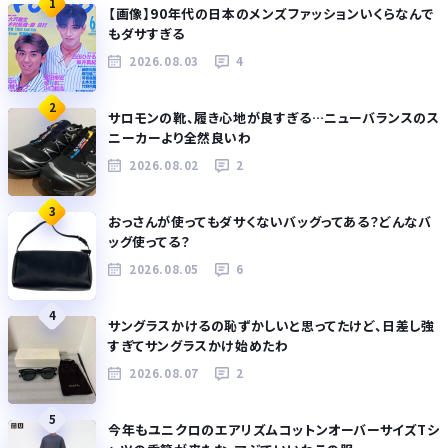
1
【画像】90年代の日本のメンズファッションいくらなんで
もダサすぎる
2026.08.03
4
2
サロモンの靴、履き心地が良すぎる…ニューバランスのス
ニーカーより全然良いわ
2026.08.02
2
3
おっさんが使ってもダサくないバッグってある？どんなバ
ッグ使ってる？
2026.08.05
6
4
サングラスかけるの恥ずかしいと思ってたけど、日差し強
すぎてサングラスかけ始めたわ
2026.08.07
2
5
今年もユニクロのエアリズムコットンオーバーサイズTシ