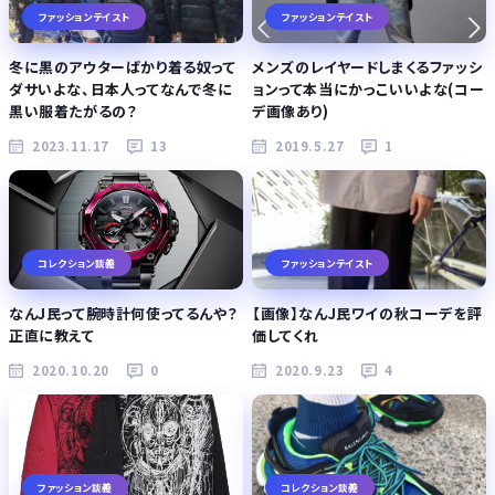
ファッションテイスト
ファッションテイスト
冬に黒のアウターばかり着る奴って
メンズのレイヤードしまくるファッシ
ダサいよな、日本人ってなんで冬に
ョンって本当にかっこいいよな(コー
黒い服着たがるの？
デ画像あり)
2023.11.17
13
2019.5.27
1
コレクション談義
ファッションテイスト
なんJ民って腕時計何使ってるんや？
【画像】なんJ民ワイの秋コーデを評
正直に教えて
価してくれ
2020.10.20
0
2020.9.23
4
ファッション談義
コレクション談義