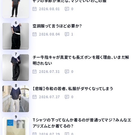
ャツの季節が来たな、マジでいいわこの服
2026.08.01
0
6
空調服って言うほど必要か？
2026.08.04
1
7
チー牛陰キャが真夏でも長ズボンを履く理由、いまだ解
明されない
2026.07.31
0
8
【悲報】令和の若者、私服がダサくなってしまう
2026.07.27
0
9
Tシャツの下ってなんか着るのが普通ってマジ？みんなエ
アリズムとか着てるの？
2026.07.29
0