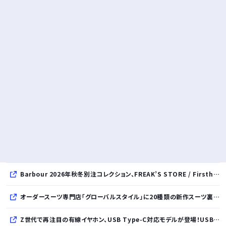
Barbour 2026年秋冬別注コレクション、FREAK’S STORE / Firsthand / Freadaから登場
オーダースーツ専門店「グローバルスタイル」に20種類の新作スーツ裏地が登場！おしゃれな花柄・サッカーボール・フラミンゴ・虎・フラガール・リゾート柄など豊富！
Z世代で再注目の有線イヤホン、USB Type-C対応モデルが登場！USB-A変換アダプター付属で幅広いデバイスに対応