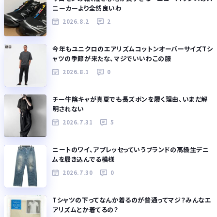
ニーカーより全然良いわ
2026.8.2
2
今年もユニクロのエアリズムコットンオーバーサイズTシ
ャツの季節が来たな、マジでいいわこの服
2026.8.1
0
チー牛陰キャが真夏でも長ズボンを履く理由、いまだ解
明されない
2026.7.31
5
ニートのワイ、アプレッセっていうブランドの高級生デニ
ムを履き込んでる模様
2026.7.30
0
Tシャツの下ってなんか着るのが普通ってマジ？みんなエ
アリズムとか着てるの？