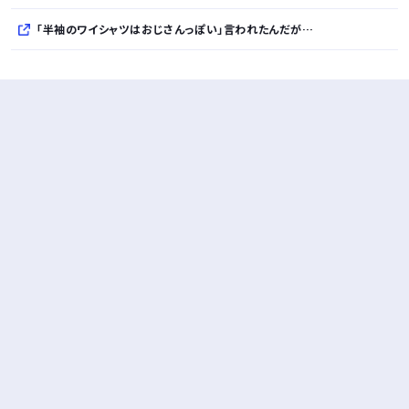
「半袖のワイシャツはおじさんっぽい」言われたんだが…
10万とかする靴履いてる若者wwwwwwwwwww..
【悲報】柄付きのワイシャツにこういう靴を履いてるサラリーマンはダサい扱いされるらしい…。お前らも気をつけろ
若者の腕時計離れが深刻 時間を見るだけならもはや腕時計がいらない
Powered by livedoor 相互RSS