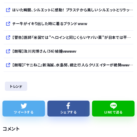
はいた瞬間、シルエットに感動！ プラステから美しいシルエットとリラックス感を両立したタックワイドパンツが登場
チー牛がイキり出した時に着るブランドwww
【警告】医師「米国では”ヘロインと同じくらいヤバい薬”が日本では平気で処方されてる」
【朗報】及川光博さん（56）結婚ｗｗｗｗｗ
【朗報】『ヤニねこ』新海誠、水島努、綾辻行人らクリエイターが絶賛ｗｗｗｗｗｗｗｗｗ
【次の覇権は？】スマホゲー倒産急増 🍙ですら続くのに…
トレンド
【悲報】ワイが買ったMotorolaのスマホ、ポンコツすぎる
シカ「ヒマワリ全部喰った」 郡山布引風の高原まつり中止
ツイートする
シェアする
LINEで送る
【熊本地震】避難者の食生活、改善急務…調理できず「パン飽き飽き」断水なお３万戸超
コメント