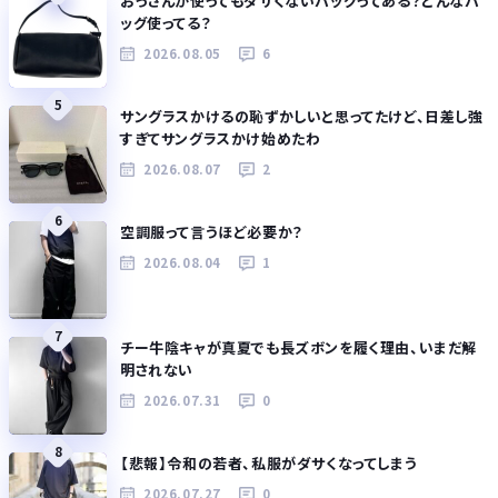
おっさんが使ってもダサくないバッグってある？どんなバ
ッグ使ってる？
2026.08.05
6
5
サングラスかけるの恥ずかしいと思ってたけど、日差し強
すぎてサングラスかけ始めたわ
2026.08.07
2
6
空調服って言うほど必要か？
2026.08.04
1
7
チー牛陰キャが真夏でも長ズボンを履く理由、いまだ解
明されない
2026.07.31
0
8
【悲報】令和の若者、私服がダサくなってしまう
2026.07.27
0