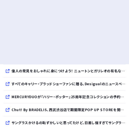
偉人の発見をおしゃれに身につけよう！ ニュートンとガリレオの有名な発見をモチーフにした、クールタッチTシャツ＆トートバッグが発売されました【QurioStore】
すべてのキャリー・ブラッドショーファンに贈る、Desigualのニュースペーパープリントコレクション
MERCURYDUOが『ハリー・ポッター』25周年記念コレクションの予約を開始
Chut! By BRADELIS、西武渋谷店で期間限定POP UP STOREを開催！全商品展開＆新作10%OFFの特別な6日間
サングラスかけるの恥ずかしいと思ってたけど、日差し強すぎてサングラスかけ始めたわ