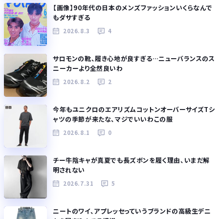
【画像】90年代の日本のメンズファッションいくらなんで
もダサすぎる
2026.8.3
4
サロモンの靴、履き心地が良すぎる…ニューバランスのス
ニーカーより全然良いわ
2026.8.2
2
今年もユニクロのエアリズムコットンオーバーサイズTシ
ャツの季節が来たな、マジでいいわこの服
2026.8.1
0
チー牛陰キャが真夏でも長ズボンを履く理由、いまだ解
明されない
2026.7.31
5
ニートのワイ、アプレッセっていうブランドの高級生デニ