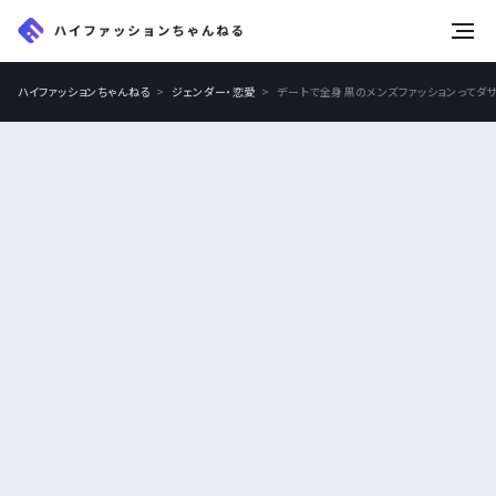
tog
nav
ハイファッションちゃんねる
ジェンダー・恋愛
デートで全身黒のメンズファッションってダ