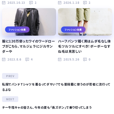
2025.10.13
2
2026.1.18
2
ファッション談義
ファッション談義
服に120万使ったワイのワードロー
ハーフパンツ履く男はムダ毛なし体
ブがこちら、マルジェラにジルサン
毛ツルツルにすべき！ボーボーなす
ダーや
ね毛は見苦しい
2023.8.6
4
2019.5.26
0
私服でバンドTシャツを着るってダサい？でも普段着に使うのが若者に流行って
るよな
チー牛陰キャの皆さん、今年の夏も「長ズボン」で乗り切ってしまう