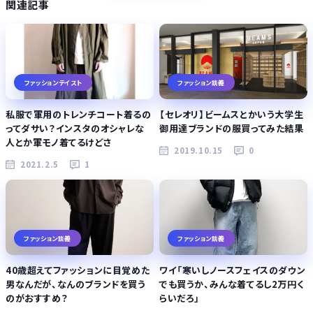
関連記事
ファッションテイスト
ファッション談義
私服で軍用のトレンチコート着るの
【セレオリ】ビームスとかいう大学生
ってダサい？インスタのオシャレな
御用達ブランドの服買ってみた結果
人とか軍モノ着てるけどさ
2019.10.15
0
2021.2.5
1
ファッション談義
ファッション談義
40歳超えてファッションに目覚めた
ワイ「寒いしノースフェイスのダウン
男なんだが、なんのブランドを買う
でも買うか、みんな着てるし2万円く
のがおすすめ？
らいだろ」