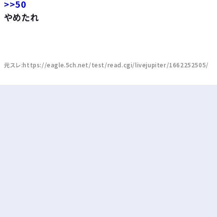
>>50
やめたれ
元スレ:https://eagle.5ch.net/test/read.cgi/livejupiter/1662252505/