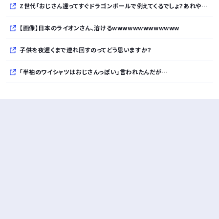
Z世代「おじさん達ってすぐドラゴンボールで例えてくるでしょ？あれやめてほしい」
【画像】日本のライオンさん、溶けるwwwwwwwwwwwww
子供を夜遅くまで連れ回すのってどう思いますか？
「半袖のワイシャツはおじさんっぽい」言われたんだが…
10万とかする靴履いてる若者wwwwwwwwwww..
【悲報】柄付きのワイシャツにこういう靴を履いてるサラリーマンはダサい扱いされるらしい…。お前らも気をつけろ
若者の腕時計離れが深刻 時間を見るだけならもはや腕時計がいらない
Powered by livedoor 相互RSS