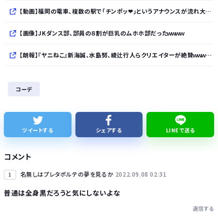
【動画】福岡の電車、複数の駅で「チンポッ❤」というアナウンスが流れ大騒ぎwwwwwwwww
【画像】JKダンス部、部員の８割が巨乳のムホホ部だったｗｗｗｗ
【朗報】『ヤニねこ』新海誠、水島努、綾辻行人らクリエイターが絶賛ｗｗｗｗｗｗｗｗｗ
【次の覇権は？】スマホゲー倒産急増 🍙ですら続くのに…
コーデ
【悲報】ワイが買ったMotorolaのスマホ、ポンコツすぎる
シカ「ヒマワリ全部喰った」 郡山布引風の高原まつり中止
ツイートする
シェアする
LINEで送る
【熊本地震】避難者の食生活、改善急務…調理できず「パン飽き飽き」断水なお３万戸超
コメント
名無しはプレタポルテの夢を見るか
2022.09.08 02:31
1
普通は全身黒だろうと気にしないよな
返信する
Powered by livedoor 相互RSS