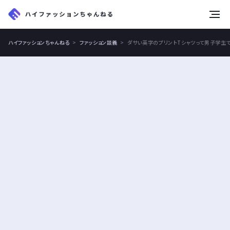
tog
nav
ハイファッションちゃんねる
ファッション談義
ダサい英字のプリントTシャツって男子学生