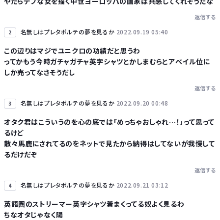
やたらデブな女を描く中世ヨーロッパの画家は共感してくれそうだな
返信する
Powered by livedoor 相互RSS
名無しはプレタポルテの夢を見るか
2022.09.19 05:40
2
この辺りはマジでユニクロの功績だと思うわ
ってかもう今時ガチャガチャ英字シャツとかしまむらとアベイル位に
しか売ってなさそうだし
返信する
名無しはプレタポルテの夢を見るか
2022.09.20 00:48
3
オタク君はこういうのを心の底では「めっちゃおしゃれ…！」って思って
るけど
散々馬鹿にされてるのをネットで見たから納得はしてないが我慢して
るだけだぞ
返信する
名無しはプレタポルテの夢を見るか
2022.09.21 03:12
4
英語圏のストリーマー英字シャツ着まくってる奴よく見るわ
ちなオタじゃなく陽