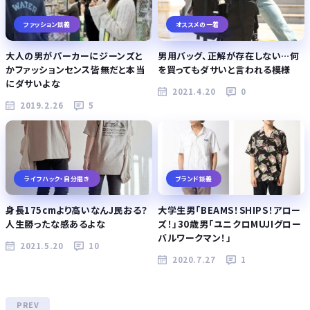
ファッション談義
オススメの一着
大人の男がパーカーにジーンズと
男用バッグ、正解が存在しない…何
かファッションセンス皆無だと本当
を買ってもダサいと言われる模様
にダサいよな
2021.4.20
0
2019.2.26
5
ライフハック・自分磨き
ブランド談義
身長175cmより高いなんJ民おる？
大学生男「BEAMS！SHIPS！アロー
人生勝ったな感あるよな
ズ！」30歳男「ユニクロMUJIグロー
バルワークマン！」
2021.5.20
10
2020.7.27
1