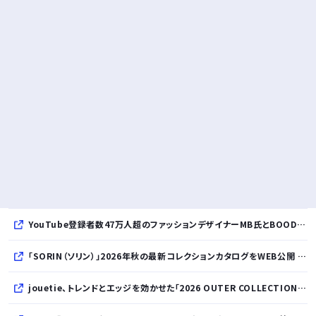
YouTube登録者数47万人超のファッションデザイナーMB氏とBOODYがコラボレーション。極上の着心地を追求した別注Tシャツが8月12日発売開始
「SORIN（ソリン）」2026年秋の最新コレクションカタログをWEB公開 「Paradox in Neutral」をテーマに秩序と反逆が共存する世界観を表現
jouetie、トレンドとエッジを効かせた「2026 OUTER COLLECTION」を公開