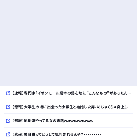
【速報】専門家「イオンモール熊本の爆心地に”こんなもの”があったんだけど…」
【悲報】大学生の頃に出会った小学生と結婚した男、めちゃくちゃ炎上してしまうwwwwwwwww
【悲報】風俗嬢やってる女の末路ｗｗｗｗｗｗｗｗｗｗｗ
【悲報】独身税ってどうして批判されるんや？・・・・・・・・・