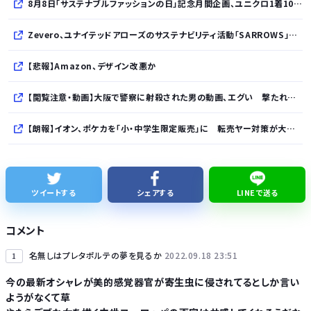
8月8日「サステナブルファッションの日」記念月間企画、ユニクロ1着100円買取保証とXプレゼントキャンペーンを実施
Zevero、ユナイテッドアローズのサステナビリティ活動「SARROWS」を支援。Scope 3排出量算定の効率化・精緻化を開始
【悲報】Amazon、デザイン改悪か
【閲覧注意・動画】大阪で警察に射殺された男の動画、エグい 撃たれてから叫びながら苦しみもがいて死ぬ
【朗報】イオン、ポケカを「小・中学生限定販売」に 転売ヤー対策が大絶賛ｗｗｗ
【速報】れいわ新選組、「いのちの党」に党名変更
【悲報】Googleのエンジニア「AIで仕事がつまらなくなった」
ツイートする
シェアする
LINEで送る
友達とPCで遊んでるんだがキーボードとマウス使った方がいいゲームでも頑なにパッド使いたがる
コメント
かつて650万部を誇った ｢週刊少年ジャンプ｣ 発行部数が初の100万部割れに・・・
名無しはプレタポルテの夢を見るか
2022.09.18 23:51
1
今の最新オシャレが美的感覚器官が寄生虫に侵されてるとしか言い
ようがなくて草