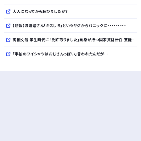
大人になってから転びましたか？
【悲報】渡邊渚さん「キスしろ」というヤジからパニックに・・・・・・・・・
高橋文哉 学生時代に「免許取りました」自身が持つ国家資格告白 芸能界入り決意も母と「お互いの約束」で
「半袖のワイシャツはおじさんっぽい」言われたんだが…
10万とかする靴履いてる若者wwwwwwwwwww..
【悲報】柄付きのワイシャツにこういう靴を履いてるサラリーマンはダサい扱いされるらしい…。お前らも気をつけろ
若者の腕時計離れが深刻 時間を見るだけならもはや腕時計がいらない
Powered by livedoor 相互RSS