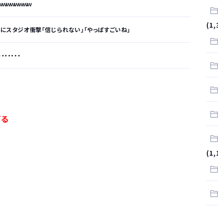
ｗｗｗｗｗｗｗ
(1,
在にスタジオ衝撃「信じられない」「やっぱすごいね」
・・・・・
が…
.
ぎる
サラリーマンはダサい扱いされるらしい…。お前らも気をつけろ
(1,
はや腕時計がいらない