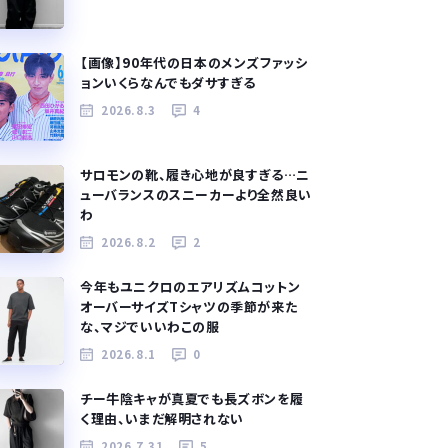
【画像】90年代の日本のメンズファッシ
ョンいくらなんでもダサすぎる
2026.8.3
4
サロモンの靴、履き心地が良すぎる…ニ
ューバランスのスニーカーより全然良い
わ
2026.8.2
2
今年もユニクロのエアリズムコットン
オーバーサイズTシャツの季節が来た
な、マジでいいわこの服
2026.8.1
0
チー牛陰キャが真夏でも長ズボンを履
く理由、いまだ解明されない
2026.7.31
5