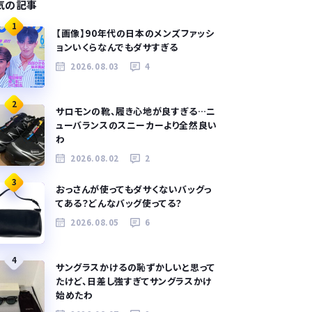
気の記事
1
【画像】90年代の日本のメンズファッシ
ョンいくらなんでもダサすぎる
2026.08.03
4
2
サロモンの靴、履き心地が良すぎる…ニ
ューバランスのスニーカーより全然良い
わ
2026.08.02
2
3
おっさんが使ってもダサくないバッグっ
てある？どんなバッグ使ってる？
2026.08.05
6
4
サングラスかけるの恥ずかしいと思って
たけど、日差し強すぎてサングラスかけ
始めたわ