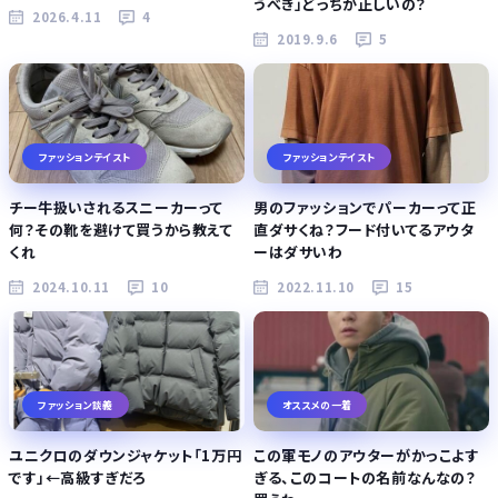
うべき」どっちが正しいの？
2026.4.11
4
2019.9.6
5
ファッションテイスト
ファッションテイスト
チー牛扱いされるスニーカーって
男のファッションでパーカーって正
何？その靴を避けて買うから教えて
直ダサくね？フード付いてるアウタ
くれ
ーはダサいわ
2024.10.11
10
2022.11.10
15
ファッション談義
オススメの一着
ユニクロのダウンジャケット「1万円
この軍モノのアウターがかっこよす
です」←高級すぎだろ
ぎる、このコートの名前なんなの？