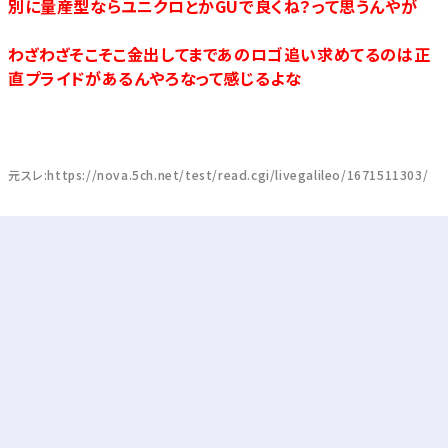
別に量産型ならユニクロとかGUで良くね？って思うんやが
わざわざそこそこ金出してまであのロゴ追い求めてるのは正
直プライドがあるんやろなって感じるよな
元スレ:https://nova.5ch.net/test/read.cgi/livegalileo/1671511303/