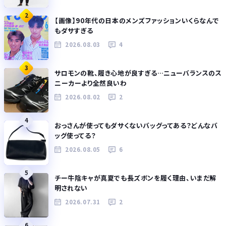
2
【画像】90年代の日本のメンズファッションいくらなんで
もダサすぎる
2026.08.03
4
3
サロモンの靴、履き心地が良すぎる…ニューバランスのス
ニーカーより全然良いわ
2026.08.02
2
4
おっさんが使ってもダサくないバッグってある？どんなバ
ッグ使ってる？
2026.08.05
6
5
チー牛陰キャが真夏でも長ズボンを履く理由、いまだ解
明されない
2026.07.31
2
6