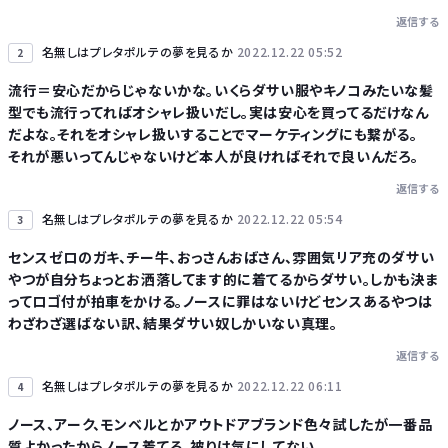
返信する
Powered by livedoor 相互RSS
名無しはプレタポルテの夢を見るか
2022.12.22 05:52
2
流行＝安心だからじゃないかな。いくらダサい服やキノコみたいな髪
型でも流行ってればオシャレ扱いだし。実は安心を買ってるだけなん
だよな。それをオシャレ扱いすることでマーケティングにも繋がる。
それが悪いってんじゃないけど本人が良ければそれで良いんだろ。
返信する
名無しはプレタポルテの夢を見るか
2022.12.22 05:54
3
センスゼロのガキ、チー牛、おっさんおばさん、雰囲気リア充のダサい
やつが自分ちょっとお洒落してます的に着てるからダサい。しかも決ま
ってロゴ付が拍車をかける。ノースに罪はないけどセンスあるやつは
わざわざ選ばない訳、結果ダサい奴しかいない真理。
返信する
名無しはプレタポルテの夢を見るか
2022.12.22 06:11
4
ノース、アーク、モンベルとかアウトドアブランド色々試したが一番品
質よかったからノース着てる。被りは気にしてない