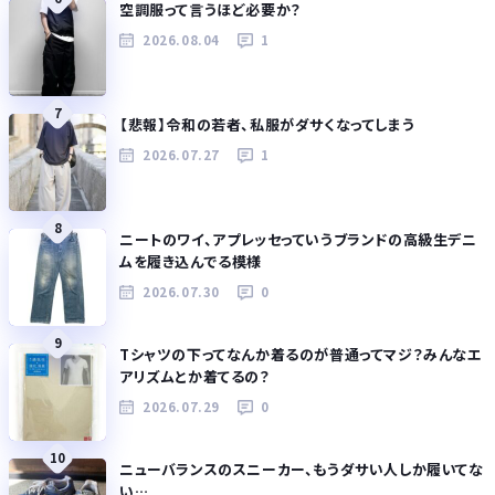
空調服って言うほど必要か？
2026.08.04
1
7
【悲報】令和の若者、私服がダサくなってしまう
2026.07.27
1
8
ニートのワイ、アプレッセっていうブランドの高級生デニ
ムを履き込んでる模様
2026.07.30
0
9
Tシャツの下ってなんか着るのが普通ってマジ？みんなエ
アリズムとか着てるの？
2026.07.29
0
10
ニューバランスのスニーカー、もうダサい人しか履いてな
い…