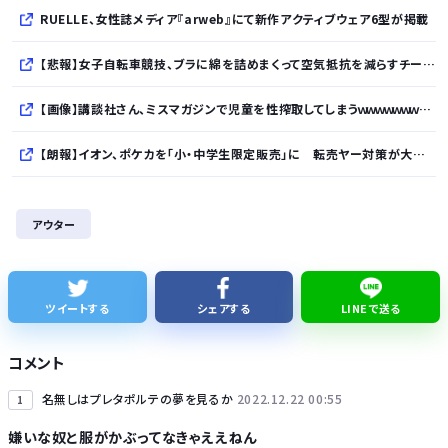
RUELLE、女性誌メディア『arweb』にて新作アクティブウェア6型が掲載
【悲報】女子自転車競技、ブラに綿を詰めまくって空気抵抗を減らすチート技が発覚ｗｗｗ
【画像】講談社さん、ミスマガジンで児童を性搾取してしまうｗｗｗｗｗｗｗｗｗ
【朗報】イオン、ポケカを「小・中学生限定販売」に 転売ヤー対策が大絶賛ｗｗｗ
【衝撃】ビールだけ注ぐと倒れる！？「よなよなエール」がまさかのU字グラスを発売ｗｗｗ
アウター
【速報】れいわ新選組、「いのちの党」に党名変更
【悲報】Googleのエンジニア「AIで仕事がつまらなくなった」
ツイートする
シェアする
LINEで送る
友達とPCで遊んでるんだがキーボードとマウス使った方がいいゲームでも頑なにパッド使いたがる
コメント
名無しはプレタポルテの夢を見るか
2022.12.22 00:55
1
嫌いな奴と服がかぶってなきゃええねん