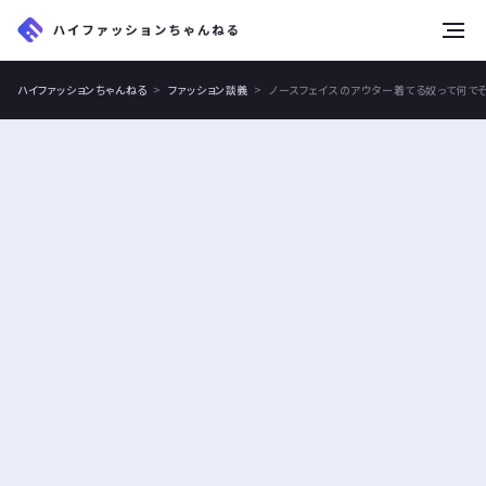
tog
nav
ハイファッションちゃんねる
ファッション談義
ノースフェイスのアウター着てる奴って何で