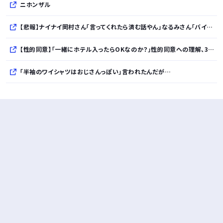
ニホンザル
【悲報】ナイナイ岡村さん「言ってくれたら済む話やん」なるみさん「バイトやったらクビやで」・・・・・・・・・
【性的同意】「一緒にホテル入ったらOKなのか？」性的同意への理解、3人に1人が不十分…NGO調査でギャップ浮き彫り
「半袖のワイシャツはおじさんっぽい」言われたんだが…
10万とかする靴履いてる若者wwwwwwwwwww..
【悲報】柄付きのワイシャツにこういう靴を履いてるサラリーマンはダサい扱いされるらしい…。お前らも気をつけろ
若者の腕時計離れが深刻 時間を見るだけならもはや腕時計がいらない
Powered by livedoor 相互RSS