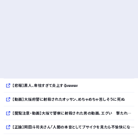
【悲報】黒人、卑怯すぎて炎上するｗｗｗｗ
【動画】大阪府警に射殺されたオッサン、めちゃめちゃ苦しそうに死ぬ
【閲覧注意・動画】大阪で警察に射殺された男の動画、エグい 撃たれてから叫びながら苦しみもがいて死ぬ
【正論】岡田斗司夫さん「人間の本音としてブサイクを見たら不愉快になる。この責任をどうとるんだ」ｗｗｗｗｗｗｗｗｗｗ