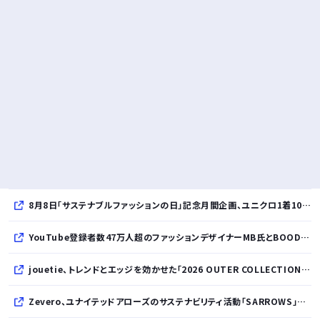
8月8日「サステナブルファッションの日」記念月間企画、ユニクロ1着100円買取保証とXプレゼントキャンペーンを実施
YouTube登録者数47万人超のファッションデザイナーMB氏とBOODYがコラボレーション。極上の着心地を追求した別注Tシャツが8月12日発売開始
jouetie、トレンドとエッジを効かせた「2026 OUTER COLLECTION」を公開
Zevero、ユナイテッドアローズのサステナビリティ活動「SARROWS」を支援。Scope 3排出量算定の効率化・精緻化を開始