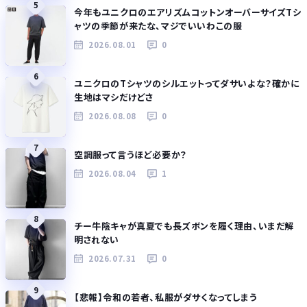
5
今年もユニクロのエアリズムコットンオーバーサイズTシ
ャツの季節が来たな、マジでいいわこの服
2026.08.01
0
6
ユニクロのTシャツのシルエットってダサいよな？確かに
生地はマシだけどさ
2026.08.08
0
7
空調服って言うほど必要か？
2026.08.04
1
8
チー牛陰キャが真夏でも長ズボンを履く理由、いまだ解
明されない
2026.07.31
0
9
【悲報】令和の若者、私服がダサくなってしまう