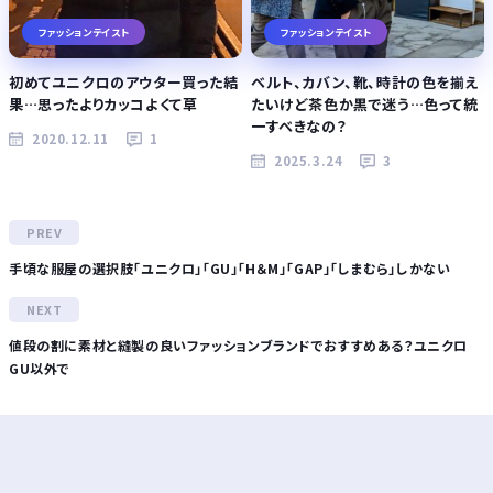
ファッションテイスト
ファッションテイスト
初めてユニクロのアウター買った結
ベルト、カバン、靴、時計の色を揃え
果…思ったよりカッコよくて草
たいけど茶色か黒で迷う…色って統
一すべきなの？
2020.12.11
1
2025.3.24
3
手頃な服屋の選択肢「ユニクロ」「GU」「H＆M」「GAP」「しまむら」しかない
値段の割に素材と縫製の良いファッションブランドでおすすめある？ユニクロ
GU以外で