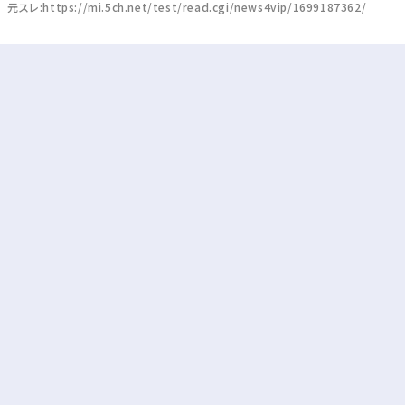
元スレ:https://mi.5ch.net/test/read.cgi/news4vip/1699187362/