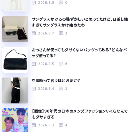
2026.8.8
0
サングラスかけるの恥ずかしいと思ってたけど、日差し強
すぎてサングラスかけ始めたわ
2026.8.7
2
おっさんが使ってもダサくないバッグってある？どんなバ
ッグ使ってる？
2026.8.5
6
空調服って言うほど必要か？
2026.8.4
1
【画像】90年代の日本のメンズファッションいくらなんで
もダサすぎる
2026.8.3
4