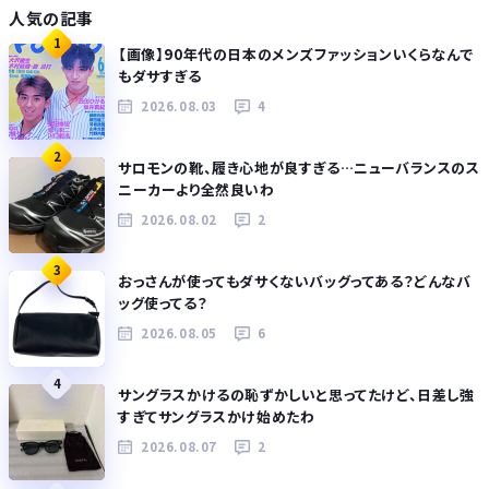
人気の記事
1
【画像】90年代の日本のメンズファッションいくらなんで
もダサすぎる
2026.08.03
4
2
サロモンの靴、履き心地が良すぎる…ニューバランスのス
ニーカーより全然良いわ
2026.08.02
2
3
おっさんが使ってもダサくないバッグってある？どんなバ
ッグ使ってる？
2026.08.05
6
4
サングラスかけるの恥ずかしいと思ってたけど、日差し強
すぎてサングラスかけ始めたわ
2026.08.07
2