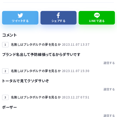
BYDの軽EV「ラッコ」受注が700台超 7月販売は125台
久しく、ルートインや東横インのような高級ホテルに止まってない。快活で激安パンと納豆を食べてしまう
ツイートする
シェアする
LINEで送る
【話題】テレ東・田中瞳アナ、ロケ中の“無断撮影”に苦言「カメラを向けられることに恐怖を感じます」
コメント
【細胞】「小胞体」名前を変えるべき？ イメージと異なる姿、「理解に支障」
名無しはプレタポルテの夢を見るか
2023.11.07 13:37
1
ブランド名出して予防線張ってるからダサいです
返信する
名無しはプレタポルテの夢を見るか
2023.11.07 15:30
2
Powered by livedoor 相互RSS
トータルで見てクソダサいぞ
返信する
名無しはプレタポルテの夢を見るか
2023.12.27 07:51
3
ポーザー
返信する