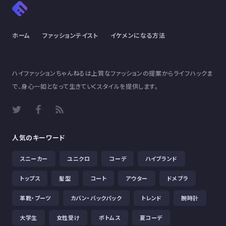
ホーム
ファッションテイスト
イケメンになる方法
ハイファッションちゃんねるは上質なファッションの提案からライフハックま
で、身心一如となって生きていくスタイルを提供します。
人気のキーワード
スニーカー
ユニクロ
コーデ
ハイブランド
トップス
髪型
コート
アウター
ドメブラ
革靴・ブーツ
カバン・バックパック
トレンド
腕時計
大学生
女性受け
ボトムス
夏コーデ