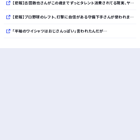
【悲報】古田敦也さんがこの歳までずっとタレント消費されてる現実、ヤバない？ｗｗｗｗｗｗｗｗｗｗ
【悲報】プロ野球のレフト、打撃に自信がある守備下手さんが使われまくるｗｗｗｗｗｗｗｗｗｗ
「半袖のワイシャツはおじさんっぽい」言われたんだが…
10万とかする靴履いてる若者wwwwwwwwwww..
【悲報】柄付きのワイシャツにこういう靴を履いてるサラリーマンはダサい扱いされるらしい…。お前らも気をつけろ
若者の腕時計離れが深刻 時間を見るだけならもはや腕時計がいらない
Powered by livedoor 相互RSS