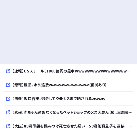
【速報】USスチール、1800億円の黒字wwwwwwwwwwwwwwwwwwwwwwww
【悲報】粗品、永久追放ｗｗｗｗｗｗｗｗｗｗｗｗｗｗｗ（証拠あり）
【画像】坂口杏里、逃走してウ●カスまで晒されるｗｗｗｗｗ
【悲報】赤ちゃん産めなくなったペットショップのメス犬さん（6）、里親募集されてしまう・・・・・・・・・
【大阪】80歳母親を踏みつけ死亡させた疑い 58歳無職息子を逮捕 13～14年前から2人暮らし「介護疲れで日常的に暴行」