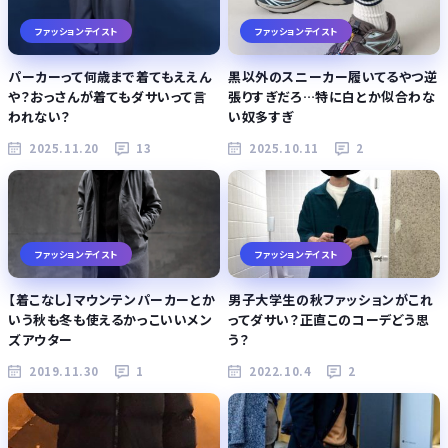
ファッションテイスト
ファッションテイスト
パーカーって何歳まで着てもええん
黒以外のスニーカー履いてるやつ逆
や？おっさんが着てもダサいって言
張りすぎだろ…特に白とか似合わな
われない？
い奴多すぎ
2025.11.20
13
2025.10.11
2
ファッションテイスト
ファッションテイスト
【着こなし】マウンテンパーカーとか
男子大学生の秋ファッションがこれ
いう秋も冬も使えるかっこいいメン
ってダサい？正直このコーデどう思
ズアウター
う？
2019.11.30
1
2022.10.4
2