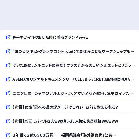
チー牛がイキり出した時に着るブランドwww
「靴のヒラキ」がグランフロント大阪にて夏休みこどもワークショップを開催！親子で楽しむ靴デコレーション体験や足の計測会
はいた瞬間、シルエットに感動！ プラステから美しいシルエットとリラックス感を両立したタックワイドパンツが登場
ABEMAオリジナルドキュメンタリー『CELEB SECRET』最終話が8月8日放送、MC指原莉乃、満島真之介らがコメント
ユニクロのTシャツのシルエットってダサいよな？確かに生地はマシだけどさ
【悲報】女性「男への最大ダメージはこれ」←お前ら耐えられる？
【悲報】楽天モバイルさんww9月末に人権を失う模様wwwww
３年間で２億６５００万円… 福岡県議会「海外視察費」公表…