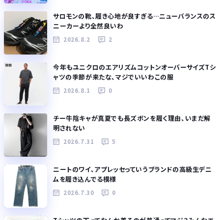
サロモンの靴、履き心地が良すぎる…ニューバランスのス
ニーカーより全然良いわ
2026.8.2
2
今年もユニクロのエアリズムコットンオーバーサイズTシ
ャツの季節が来たな、マジでいいわこの服
2026.8.1
0
チー牛陰キャが真夏でも長ズボンを履く理由、いまだ解
明されない
2026.7.31
5
ニートのワイ、アプレッセっていうブランドの高級生デニ
ムを履き込んでる模様
2026.7.30
0