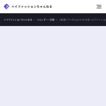
tog
nav
ハイファッションちゃんねる
ジェンダー・恋愛
【画像】ワイのsupremeを使ったファッシ