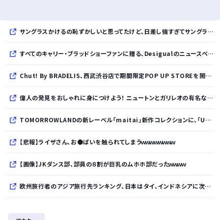
サングラスかけるの恥ずかしいと思ってたけど、日差し強すぎてサングラスかけ始めたわ
すべてのキャリー・ブラッドショーファンに贈る、Desigualのニュースペーパープリントコレクション
Chut! By BRADELIS、西武渋谷店で期間限定POP UP STOREを開催！全商品展開＆新作10%OFFの特別な6日間
偉人の発見をおしゃれに身につけよう！ ニュートンとガリレオの有名な発見をモチーフにした、クールタッチTシャツ＆トートバッグが発売されました【QurioStore】
TOMORROWLANDの新レーベル「maitai」新作コレクションに、「UNDYED」の素材が採用
【悲報】ライザさん、お●ぱいを触られてしまうｗｗｗｗｗｗｗｗ
【画像】JKダンス部、部員の８割が巨乳のムホホ部だったｗｗｗｗ
欧州旅行者のアジア旅行先ランキング、日本はタイ、インドネシアに次いで3位ランクイン アゴダ調べ
サウジ・パキスタン・トルコ３カ国、相互防衛協定締結