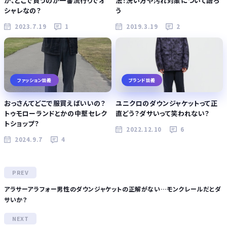
が、どこで買うのが一番流行りでオ
法！洗い方や汚れ対策について語ろ
シャレなの？
う
2023.7.19
1
2019.3.19
2
ファッション談義
ブランド談義
おっさんてどこで服買えばいいの？
ユニクロのダウンジャケットって正
トゥモローランドとかの中堅セレク
直どう？ダサいって笑われない？
トショップ？
2022.12.10
6
2024.9.7
4
アラサーアラフォー男性のダウンジャケットの正解がない…モンクレールだとダ
サいか？