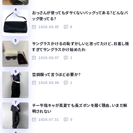
4
おっさんが使ってもダサくないバッグってある？どんなバ
ッグ使ってる？
2026.08.05
6
5
サングラスかけるの恥ずかしいと思ってたけど、日差し強
すぎてサングラスかけ始めたわ
2026.08.07
2
6
空調服って言うほど必要か？
2026.08.04
1
7
チー牛陰キャが真夏でも長ズボンを履く理由、いまだ解
明されない
2026.07.31
0