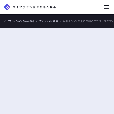
tog
nav
ハイファッションちゃんねる
ファッション談義
半袖Tシャツの上に冬物のアウターやダウン