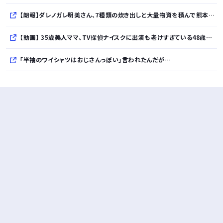
【朗報】ダレノガレ明美さん、7種類の炊き出しと大量物資を積んで熊本へ・・・・・・・・・
【動画】 35歳美人ママ、TV探偵ナイスクに出演も老けすぎている48歳だろと誹謗中傷
「半袖のワイシャツはおじさんっぽい」言われたんだが…
10万とかする靴履いてる若者wwwwwwwwwww..
【悲報】柄付きのワイシャツにこういう靴を履いてるサラリーマンはダサい扱いされるらしい…。お前らも気をつけろ
若者の腕時計離れが深刻 時間を見るだけならもはや腕時計がいらない
Powered by livedoor 相互RSS