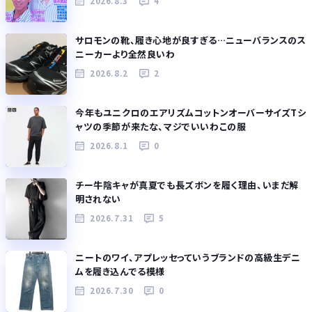
2026.8.3
4
サロモンの靴、履き心地が良すぎる…ニューバランスのス
ニーカーより全然良いわ
2026.8.2
2
今年もユニクロのエアリズムコットンオーバーサイズTシ
ャツの季節が来たな、マジでいいわこの服
2026.8.1
0
チー牛陰キャが真夏でも長ズボンを履く理由、いまだ解
明されない
2026.7.31
5
ニートのワイ、アプレッセっていうブランドの高級生デニ
ムを履き込んでる模様
2026.7.30
0