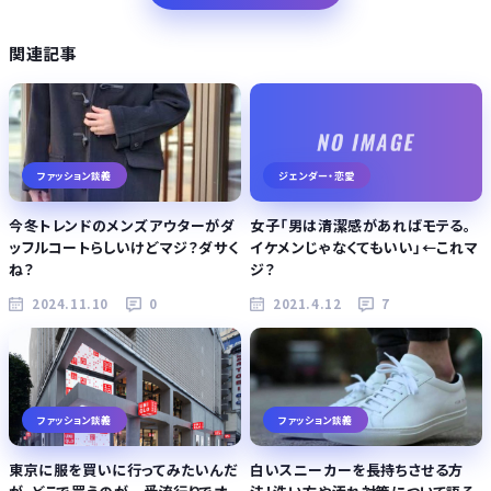
関連記事
ファッション談義
ジェンダー・恋愛
今冬トレンドのメンズアウターがダ
女子「男は清潔感があればモテる。
ッフルコートらしいけどマジ？ダサく
イケメンじゃなくてもいい」←これマ
ね？
ジ？
2024.11.10
0
2021.4.12
7
ファッション談義
ファッション談義
東京に服を買いに行ってみたいんだ
白いスニーカーを長持ちさせる方