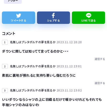
アウター
佐藤二朗、妻から33年目に初めて「ハグでもしてみっか」→「君と生きてきて、本当に良かったです」と感激
「あずみ」とかいう漫画読んだんやけど、何で山で修行しただけの子供達があんなに強いんや
ツイートする
シェアする
LINEで送る
【知ってた】中国製ルーター20機種にバックドア 外部から完全制御
コメント
名無しはプレタポルテの夢を見るか
2023.11.12 20:20
1
ダウンに関しては知ってて言ってるのかと・・・
返信する
Powered by livedoor 相互RSS
名無しはプレタポルテの夢を見るか
2023.11.12 23:01
2
素肌に裏地が擦れると気持ち悪いし傷むだろうに
返信する
名無しはプレタポルテの夢を見るか
2023.11.12 23:02
3
いいダウンならシャツの上に羽織るだけで暖かいけれどもそれでも
半袖シャツのみはないわ