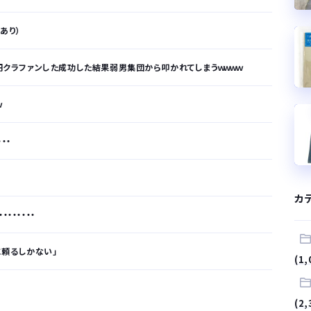
拠あり）
万円クラファンした成功した結果弱男集団から叩かれてしまうｗｗｗｗ
ｗ
・・
カ
・・・・・・
に頼るしかない」
(1,
が…
(2,