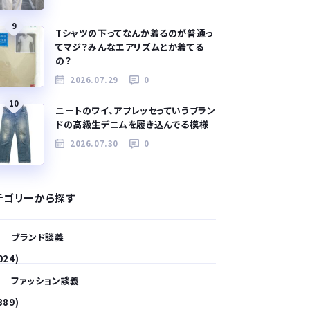
9
Tシャツの下ってなんか着るのが普通っ
てマジ？みんなエアリズムとか着てる
の？
2026.07.29
0
10
ニートのワイ、アプレッセっていうブラン
ドの高級生デニムを履き込んでる模様
2026.07.30
0
テゴリーから探す
ブランド談義
024)
ファッション談義
389)