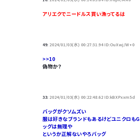
10万とかする靴履いてる若者wwwwwwwwwww.
アリエクでニードルス買い漁ってるは
【悲報】柄付きのワイシャツにこういう靴を履いてる
若者の腕時計離れが深刻 時間を見るだけならも
49:
2024/01/03(水) 00:27:31.94 ID:OuXwj/W+0
>>10
偽物か？
Powered by livedoor 相互RSS
33:
2024/01/03(水) 00:22:48.62 ID:kBXPxxm5d
バッグがクソムズい
服は好きなブランドもあるけどユニクロもG
ッグは無理や
というか正解ないやろバッグ