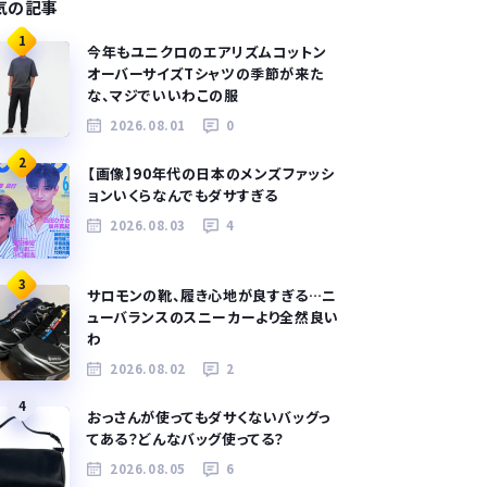
気の記事
1
今年もユニクロのエアリズムコットン
オーバーサイズTシャツの季節が来た
な、マジでいいわこの服
2026.08.01
0
2
【画像】90年代の日本のメンズファッシ
ョンいくらなんでもダサすぎる
2026.08.03
4
3
サロモンの靴、履き心地が良すぎる…ニ
ューバランスのスニーカーより全然良い
わ
2026.08.02
2
4
おっさんが使ってもダサくないバッグっ
てある？どんなバッグ使ってる？
2026.08.05
6