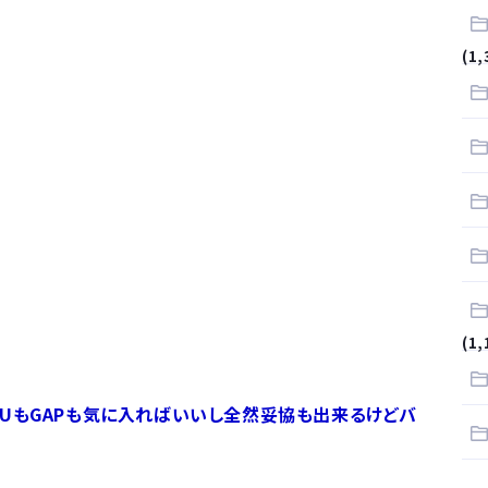
.
(1,
サラリーマンはダサい扱いされるらしい…。お前らも気をつけろ
はや腕時計がいらない
(1,
UもGAPも気に入ればいいし全然妥協も出来るけどバ