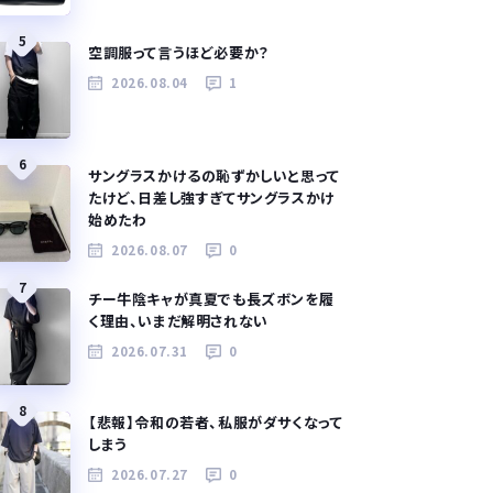
5
空調服って言うほど必要か？
2026.08.04
1
6
サングラスかけるの恥ずかしいと思って
たけど、日差し強すぎてサングラスかけ
始めたわ
2026.08.07
0
7
チー牛陰キャが真夏でも長ズボンを履
く理由、いまだ解明されない
2026.07.31
0
8
【悲報】令和の若者、私服がダサくなって
しまう
2026.07.27
0