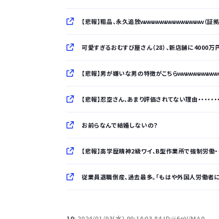
【悲報】粗品、永久追放ｗｗｗｗｗｗｗｗｗｗｗｗｗｗｗ（証
可愛すぎるおむすび屋さん（28）、新店舗に4000
【悲報】男が嫌いな男の特徴がこちらｗｗｗｗｗｗｗｗｗ
【悲報】忍空さん、あまり評価されてない理由・・・・・・・
お前らなんで結婚しないの？
【悲報】高学歴精神2級ワイ、B型作業所で強制労働・・・
従業員退職倒産、過去最多。「もはや外国人労働者
「半袖のワイシャツはおじさんっぽい」言われたんだ
10:
2024/01/03(水) 00:14:03.84 ID:ii6pV/MA0