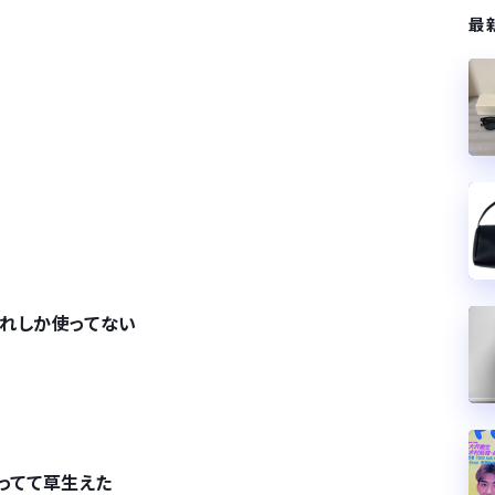
最
れしか使ってない
がってて草生えた