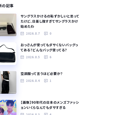
新の記事
サングラスかけるの恥ずかしいと思って
たけど、日差し強すぎてサングラスかけ
始めたわ
2026.8.7
0
おっさんが使ってもダサくないバッグっ
てある？どんなバッグ使ってる？
2026.8.5
6
空調服って言うほど必要か？
2026.8.4
1
【画像】90年代の日本のメンズファッシ
ョンいくらなんでもダサすぎる
2026.8.3
4