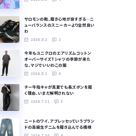
サロモンの靴、履き心地が良すぎる…ニ
ューバランスのスニーカーより全然良い
わ
2026.8.2
2
今年もユニクロのエアリズムコットン
オーバーサイズTシャツの季節が来た
な、マジでいいわこの服
2026.8.1
0
チー牛陰キャが真夏でも長ズボンを履
く理由、いまだ解明されない
2026.7.31
5
ニートのワイ、アプレッセっていうブラン
ドの高級生デニムを履き込んでる模様
2026.7.30
0