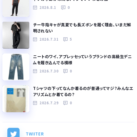
2026.8.1
0
チー牛陰キャが真夏でも長ズボンを履く理由、いまだ解
明されない
2026.7.31
5
ニートのワイ、アプレッセっていうブランドの高級生デニ
ムを履き込んでる模様
2026.7.30
0
Tシャツの下ってなんか着るのが普通ってマジ？みんなエ
アリズムとか着てるの？
2026.7.29
0
TWIITER