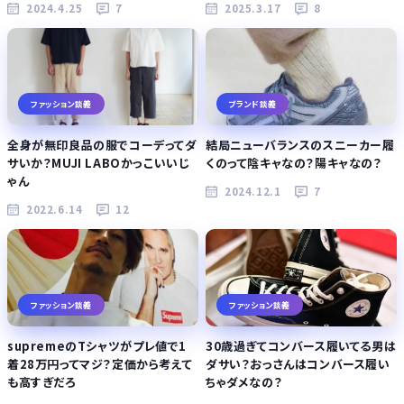
2024.4.25
7
2025.3.17
8
ファッション談義
ブランド談義
全身が無印良品の服でコーデってダ
結局ニューバランスのスニーカー履
サいか？MUJI LABOかっこいいじ
くのって陰キャなの？陽キャなの？
ゃん
2024.12.1
7
2022.6.14
12
ファッション談義
ファッション談義
supremeのTシャツがプレ値で1
30歳過ぎてコンバース履いてる男は
着28万円ってマジ？定価から考えて
ダサい？おっさんはコンバース履い
も高すぎだろ
ちゃダメなの？