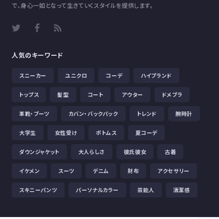
で、身心一如となって生きていくスタイルを提供します。
人気のキーワード
スニーカー
ユニクロ
コーデ
ハイブランド
トップス
髪型
コート
アウター
ドメブラ
革靴・ブーツ
カバン・バックパック
トレンド
腕時計
大学生
女性受け
ボトムス
夏コーデ
ダウンジャケット
大人らしさ
彼氏彼女
古着
イケメン
スーツ
デニム
財布
アクセサリー
スキニーパンツ
パーソナルカラー
芸能人
清潔感