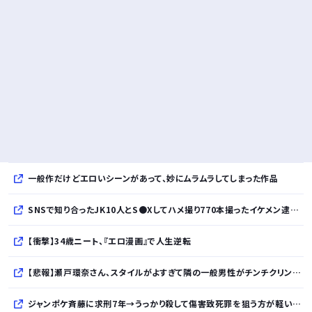
一般作だけどエロいシーンがあって、妙にムラムラしてしまった作品
SNSで知り合ったJK10人とS●Xしてハメ撮り770本撮ったイケメン逮捕wwwwwwwwwwwwwww
【衝撃】34歳ニート、『エロ漫画』で人生逆転
【悲報】瀬戸環奈さん、スタイルがよすぎて隣の一般男性がチンチクリンに見えてしまうｗｗｗｗｗｗｗｗｗｗ
ジャンポケ斉藤に求刑7年→うっかり殺して傷害致死罪を狙う方が軽いと話題に