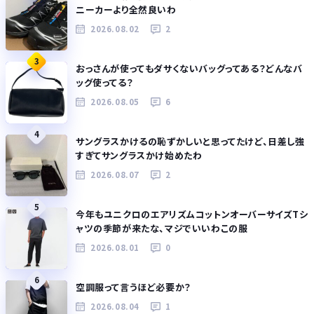
ニーカーより全然良いわ
2026.08.02
2
3
おっさんが使ってもダサくないバッグってある？どんなバ
ッグ使ってる？
2026.08.05
6
4
サングラスかけるの恥ずかしいと思ってたけど、日差し強
すぎてサングラスかけ始めたわ
2026.08.07
2
5
今年もユニクロのエアリズムコットンオーバーサイズTシ
ャツの季節が来たな、マジでいいわこの服
2026.08.01
0
6
空調服って言うほど必要か？
2026.08.04
1