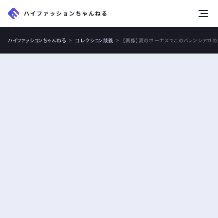
tog
nav
ハイファッションちゃんねる
コレクション談義
【画像】夏のボーナスでこのバレンシアガの