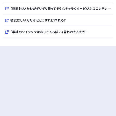
【悲報】ちいかわがギリギリ勝ってそうなキャラクタービジネスコンテンツｗｗｗｗｗｗｗｗｗｗ
彼女ほしいんだけどどうすれば作れる？
「半袖のワイシャツはおじさんっぽい」言われたんだが…
10万とかする靴履いてる若者wwwwwwwwwww..
【悲報】柄付きのワイシャツにこういう靴を履いてるサラリーマンはダサい扱いされるらしい…。お前らも気をつけろ
若者の腕時計離れが深刻 時間を見るだけならもはや腕時計がいらない
Powered by livedoor 相互RSS