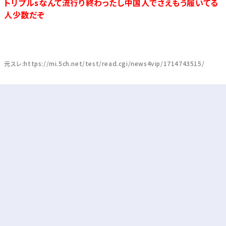
トリプルsなんて流行り終わったし中国人でさえもう履いてる
人少数だぞ
元スレ:https://mi.5ch.net/test/read.cgi/news4vip/1714743515/