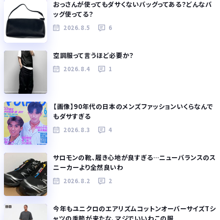
おっさんが使ってもダサくないバッグってある？どんなバ
ッグ使ってる？
2026.8.5
6
空調服って言うほど必要か？
2026.8.4
1
【画像】90年代の日本のメンズファッションいくらなんで
もダサすぎる
2026.8.3
4
サロモンの靴、履き心地が良すぎる…ニューバランスのス
ニーカーより全然良いわ
2026.8.2
2
今年もユニクロのエアリズムコットンオーバーサイズTシ
ャツの季節が来たな、マジでいいわこの服