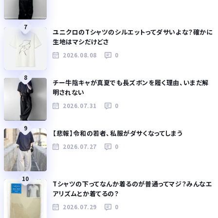
7
ユニクロのTシャツのシルエットってダサいよな？確かに
生地はマシだけどさ
2026.08.08
0
8
チー牛陰キャが真夏でも長ズボンを履く理由、いまだ解
明されない
2026.07.31
0
9
【悲報】令和の若者、私服がダサくなってしまう
2026.07.27
0
10
Tシャツの下ってなんか着るのが普通ってマジ？みんなエ
アリズムとか着てるの？
2026.07.29
0