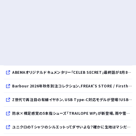
ABEMAオリジナルドキュメンタリー『CELEB SECRET』最終話が8月8日放送、MC指原莉乃、満島真之介らがコメント
Barbour 2026年秋冬別注コレクション、FREAK’S STORE / Firsthand / Freadaから登場
Z世代で再注目の有線イヤホン、USB Type-C対応モデルが登場！USB-A変換アダプター付属で幅広いデバイスに対応
防水×裸足感覚の5本指シューズ「TRAILOPE WP」が新登場。雨や雪にも対応し日常からアウトドアまで快適に。
ユニクロのTシャツのシルエットってダサいよな？確かに生地はマシだけどさ