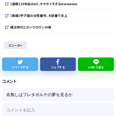
【画像】20年前のAV、キチガイすぎるwwwwww
【動画】甲子園の女性審判、大誤審で炎上
縄文時代とかいうロマンの塊
イタリア・ナポリ近郊で過去40年で最大規模の地震「M4.7」の揺れを観測
スニーカー
Meshify3 3XLでドライブベイが縮小されて絶望してる Define8 XL頼む…！
【公園でも行けよ】ジムのランニングマシーン占拠してずっと歩いてる男の正体
ツイートする
シェアする
LINEで送る
パさん「中国が日本を占領するのってすごく簡単だと思うよ。西日本の原発にミサイルを撃ち込めばいい」
コメント
Powered by livedoor 相互RSS