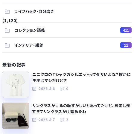
ライフハック・自分磨き
(1,120)
コレクション談義
411
インテリア・雑貨
22
最新の記事
ユニクロのTシャツのシルエットってダサいよな？確かに
生地はマシだけどさ
2026.8.8
0
サングラスかけるの恥ずかしいと思ってたけど、日差し強
すぎてサングラスかけ始めたわ
2026.8.7
2