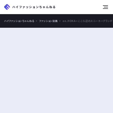
tog
nav
ハイファッションちゃんねる
ファッション談義
on、HOKA←ここら辺のスニーカーブラン