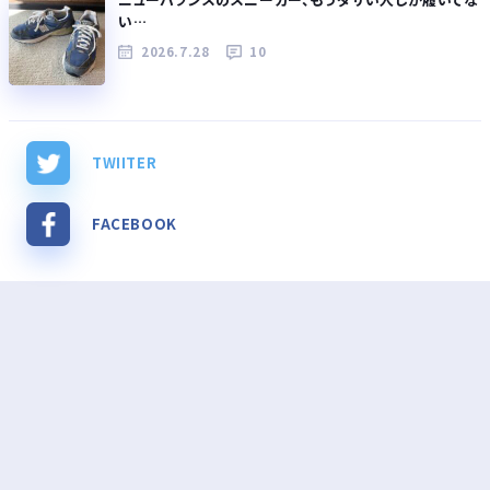
い…
2026.7.28
10
TWIITER
FACEBOOK