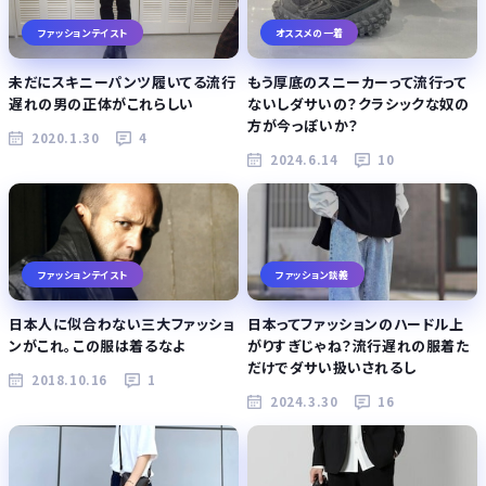
ファッションテイスト
オススメの一着
未だにスキニーパンツ履いてる流行
もう厚底のスニーカーって流行って
遅れの男の正体がこれらしい
ないしダサいの？クラシックな奴の
方が今っぽいか？
2020.1.30
4
2024.6.14
10
ファッションテイスト
ファッション談義
日本人に似合わない三大ファッショ
日本ってファッションのハードル上
ンがこれ。この服は着るなよ
がりすぎじゃね？流行遅れの服着た
だけでダサい扱いされるし
2018.10.16
1
2024.3.30
16