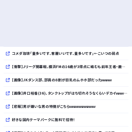
コメダ珈琲「量多いです、客層いいです、量多いです」←こいつの弱点
【衝撃】Jリーグ開幕戦、横浜FMの16歳が3得点に絡むも前年王者・鹿島さんが劇的逆転勝利ｗｗｗｗｗｗｗｗｗｗ
【画像】JKダンス部、部員の８割が巨乳のムホホ部だったｗｗｗｗ
【画像】井口裕香(36)、タンクトップがはち切れそうなくらいデカイｗｗｗｗｗｗｗｗｗｗｗ
【悲報】男が嫌いな男の特徴がこちらｗｗｗｗｗｗｗｗｗｗ
好きな国内テーマパークに無料で招待！