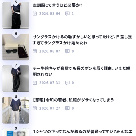
5
空調服って言うほど必要か？
2026.08.04
1
6
サングラスかけるの恥ずかしいと思ってたけど、日差し強
すぎてサングラスかけ始めたわ
2026.08.07
0
7
チー牛陰キャが真夏でも長ズボンを履く理由、いまだ解
明されない
2026.07.31
0
8
【悲報】令和の若者、私服がダサくなってしまう
2026.07.27
0
9
Tシャツの下ってなんか着るのが普通ってマジ？みんなエ