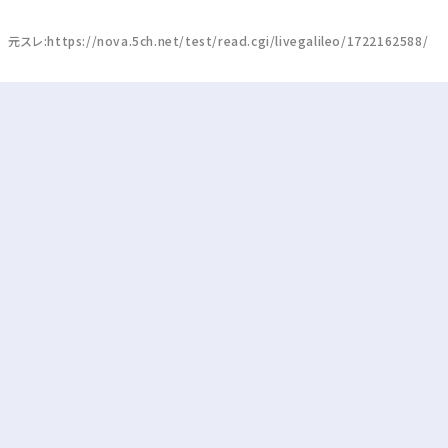
元スレ:https://nova.5ch.net/test/read.cgi/livegalileo/1722162588/