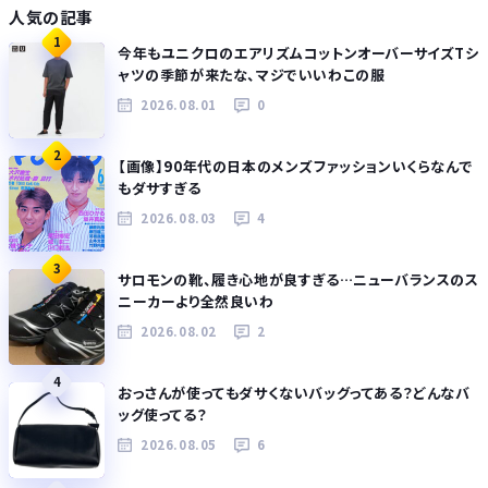
人気の記事
1
今年もユニクロのエアリズムコットンオーバーサイズTシ
ャツの季節が来たな、マジでいいわこの服
2026.08.01
0
2
【画像】90年代の日本のメンズファッションいくらなんで
もダサすぎる
2026.08.03
4
3
サロモンの靴、履き心地が良すぎる…ニューバランスのス
ニーカーより全然良いわ
2026.08.02
2
4
おっさんが使ってもダサくないバッグってある？どんなバ
ッグ使ってる？
2026.08.05
6