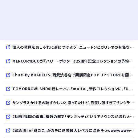
偉人の発見をおしゃれに身につけよう！ ニュートンとガリレオの有名な発見をモチーフにした、クールタッチTシャツ＆トートバッグが発売されました【QurioStore】
MERCURYDUOが『ハリー・ポッター』25周年記念コレクションの予約を開始
Chut! By BRADELIS、西武渋谷店で期間限定POP UP STOREを開催！全商品展開＆新作10%OFFの特別な6日間
TOMORROWLANDの新レーベル「maitai」新作コレクションに、「UNDYED」の素材が採用
サングラスかけるの恥ずかしいと思ってたけど、日差し強すぎてサングラスかけ始めたわ
【動画】福岡の電車、複数の駅で「チンポッ❤」というアナウンスが流れ大騒ぎwwwwwwwww
【緊急】明日「銀だこ」がガチに過去最大レベルに混みそうwwwwwwwwwwwwwwwwwwwwwwwwww