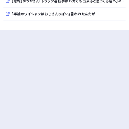
【悲報】ゆうやさん「トラック運転手はバカでも出来ると思ってる陰へ」ｗｗｗｗｗｗｗｗｗｗ
「半袖のワイシャツはおじさんっぽい」言われたんだが…
10万とかする靴履いてる若者wwwwwwwwwww..
【悲報】柄付きのワイシャツにこういう靴を履いてるサラリーマンはダサい扱いされるらしい…。お前らも気をつけろ
若者の腕時計離れが深刻 時間を見るだけならもはや腕時計がいらない
Powered by livedoor 相互RSS