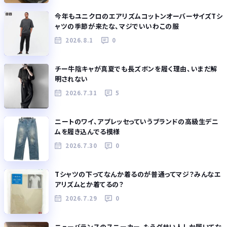
今年もユニクロのエアリズムコットンオーバーサイズTシ
ャツの季節が来たな、マジでいいわこの服
2026.8.1
0
チー牛陰キャが真夏でも長ズボンを履く理由、いまだ解
明されない
2026.7.31
5
ニートのワイ、アプレッセっていうブランドの高級生デニ
ムを履き込んでる模様
2026.7.30
0
Tシャツの下ってなんか着るのが普通ってマジ？みんなエ
アリズムとか着てるの？
2026.7.29
0
ニューバランスのスニーカー、もうダサい人しか履いてな