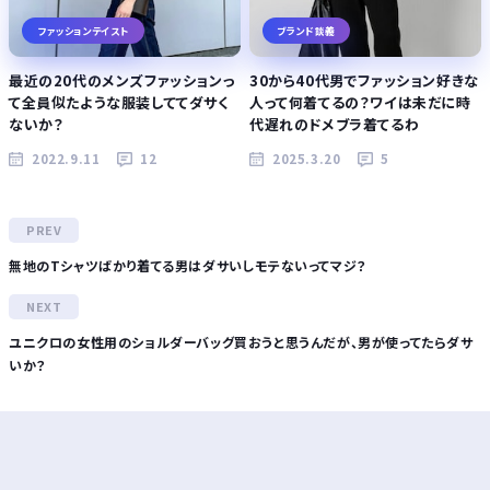
ファッションテイスト
ブランド談義
最近の20代のメンズファッションっ
30から40代男でファッション好きな
て全員似たような服装しててダサく
人って何着てるの？ワイは未だに時
ないか？
代遅れのドメブラ着てるわ
2022.9.11
12
2025.3.20
5
無地のTシャツばかり着てる男はダサいしモテないってマジ？
ユニクロの女性用のショルダーバッグ買おうと思うんだが、男が使ってたらダサ
いか？