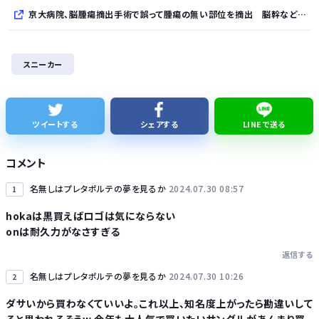
京大病院、脳腫瘍摘出手術で誤って腫瘍の無い部位を摘出 脳幹など損傷受け植物状態に
【悲報】倉持由香、息子の「自閉スペクトラム症」診断にショックで涙… 見逃していた乳幼児期のサインとは？
スニーカー
ミツオカ、新型スポーツカーのティザー画像「第3弾」を公開！
SES10年目のワイ、転職するか迷う
ツイートする
シェアする
LINEで送る
WindowsってCopilotってAI押してるの？必要ないんだけど
コメント
名無しはプレタポルテの夢を見るか
2024.07.30 08:57
1
hokaは黒買えばロゴは気にならない
onは耐久力がなさすぎる
Powered by livedoor 相互RSS
返信する
名無しはプレタポルテの夢を見るか
2024.07.30 10:26
2
ダサいから買わなくていいよ。これ以上、知名度上がったら勘違いして