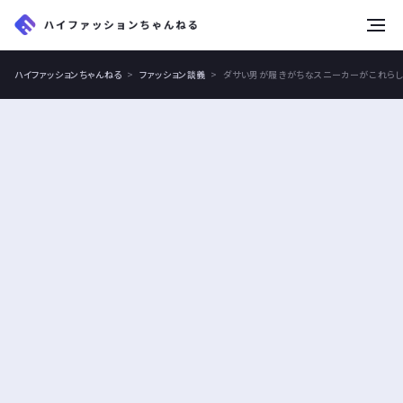
tog
nav
ハイファッションちゃんねる
ファッション談義
ダサい男が履きがちなスニーカーがこれらし