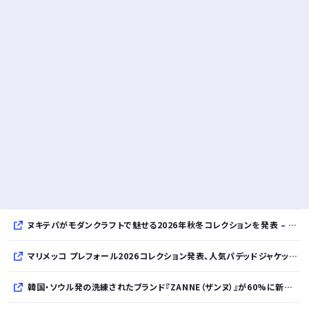
ヌキテパがモダンクラフトで魅せる2026年秋冬コレクションを発表 – インド・アムリトサルで織り上げたウールなど手仕事の美しさを現代的に昇華
マリメッコ プレフォール2026コレクション発表、人気パデッドジャケットの日本限定カラーも登場
韓国・ソウル発の洗練されたブランド『ZANNE（ザンヌ）』が60%に新規入店、モダン×エフォートレスなコレクションを展開