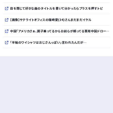
目を閉じて好きな曲のタイトルを書いて分かったらプラスを押すトピ
【画像】サテライトオフィスの篠崎愛(34)さんまだまだイケル
中国「アメリカさぁ、調子乗ってるからお前らが頼ってる軍用中国ドローン輸出禁止するわw」
「半袖のワイシャツはおじさんっぽい」言われたんだが…
10万とかする靴履いてる若者wwwwwwwwwww..
【悲報】柄付きのワイシャツにこういう靴を履いてるサラリーマンはダサい扱いされるらしい…。お前らも気をつけろ
若者の腕時計離れが深刻 時間を見るだけならもはや腕時計がいらない
Powered by livedoor 相互RSS