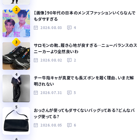
2
【画像】90年代の日本のメンズファッションいくらなんで
もダサすぎる
2026.08.03
4
3
サロモンの靴、履き心地が良すぎる…ニューバランスのス
ニーカーより全然良いわ
2026.08.02
2
4
チー牛陰キャが真夏でも長ズボンを履く理由、いまだ解
明されない
2026.07.31
5
5
おっさんが使ってもダサくないバッグってある？どんなバ
ッグ使ってる？
2026.08.05
6
6