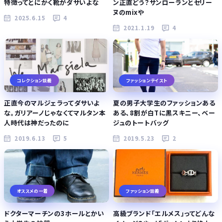
特徴ってとにかく靴がダサいよな
ン正直どう？サンローランとセリー
ヌのmixや
2025.6.15
4
2021.1.19
4
コレクション談義
ファッションテイスト
正直今のマルジェラってダサいよ
夏の男子大学生のファッションある
な。ガリアーノじゃなくてマルタン本
ある、8割が白Tに黒スキニー、ベー
人時代は神だったのに
ジュのトートバッグ
2019.6.13
5
2019.5.23
2
オススメの一着
ファッション談義
ドクターマーチンの3ホールとかい
高級ブランド「エルメス」ってどんな