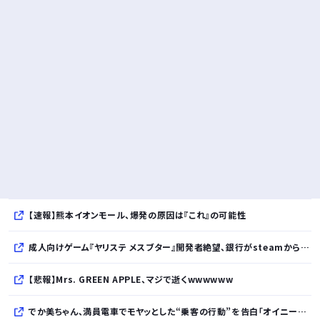
【速報】熊本イオンモール、爆発の原因は『これ』の可能性
成人向けゲーム『ヤリステ メスブター』開発者絶望、銀行がsteamからの入金を拒否→金が入ってなくても売上金額分の納税義務あり
【悲報】Mrs. GREEN APPLE、マジで逝くwwwwww
でか美ちゃん、満員電車でモヤッとした“乗客の行動”を告白「オイニーがつらくて…」