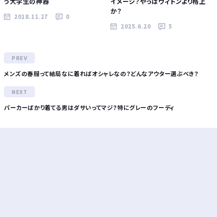
う大学生の神器
イメージ？やっぱヴィトンより格上
か？
2018.11.27
0
2025.6.20
5
メンズの春服って結局なに着ればオシャレなの？どんなアウター選ぶべき？
パーカーばかり着てる男はダサいってマジ？特にグレーのフーディ