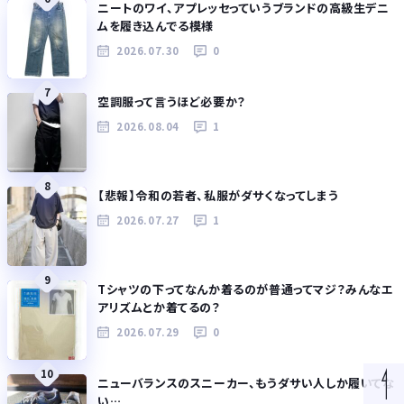
ニートのワイ、アプレッセっていうブランドの高級生デニ
ムを履き込んでる模様
2026.07.30
0
7
空調服って言うほど必要か？
2026.08.04
1
8
【悲報】令和の若者、私服がダサくなってしまう
2026.07.27
1
9
Tシャツの下ってなんか着るのが普通ってマジ？みんなエ
アリズムとか着てるの？
2026.07.29
0
10
ニューバランスのスニーカー、もうダサい人しか履いてな
い…