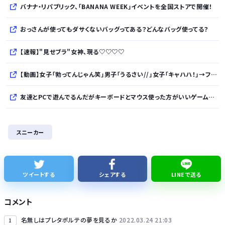
バナナ・リパブリック、「BANANA WEEK」イベントを全国ストアで開催！
おっさんが使ってもダサくないバッグってある？どんなバッグ使ってる？
【速報】"見せブラ"女神、現る♡♡♡♡
【動画】女子「勃ってんじゃん笑」男子「うるさい//」女子「キャハハ！」→フ●ラ開始ｗｗｗｗｗｗｗｗｗｗ
友達とPCで遊んでるんだがキーボードとマウス使った方がいいゲームでも頑なにパッド使いたがる
かつて650万部を誇った ｢週刊少年ジャンプ｣ 発行部数が初の100万部割れに・・・
スニーカー
【画像】日産が社運をかけて発売するSUVｗｗｗｗｗｗｗ
株式投資、若年男性の自信喪失の原因に… ６割超が「人生の敗者」自認か
ツイートする
シェアする
LINEで送る
レクサスの軽トラとかどうよ
コメント
名無しはプレタポルテの夢を見るか
2022.03.24 21:03
1