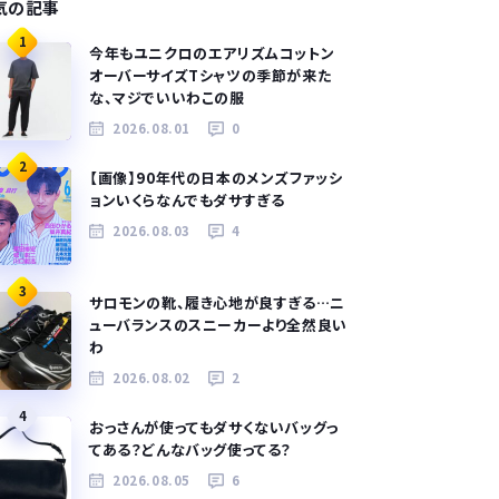
気の記事
1
今年もユニクロのエアリズムコットン
オーバーサイズTシャツの季節が来た
な、マジでいいわこの服
2026.08.01
0
2
【画像】90年代の日本のメンズファッシ
ョンいくらなんでもダサすぎる
2026.08.03
4
3
サロモンの靴、履き心地が良すぎる…ニ
ューバランスのスニーカーより全然良い
わ
2026.08.02
2
4
おっさんが使ってもダサくないバッグっ
てある？どんなバッグ使ってる？
2026.08.05
6