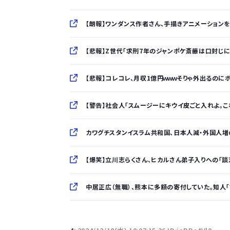
【朗報】ワンダンス作者さん、手描きアニメーションを投
【悲報】Z世代「求刑7年のジャンポケ斎藤は口封じ
【悲報】コレコレ、月収1億円ｗｗｗそりゃ外出るのに
【警告】社会人「スムージーにキウイ皮ごと入れよ。
カワグチスタンイスラム共和国、日本人減・外国人増
【爆笑】立川志らくさん、ヒカルさん弟子入りへの「談志
中居正広（無職）、熊本に多額の寄付していた。知人
「半袖のワイシャツはおじさんっぽい」言われたんだ