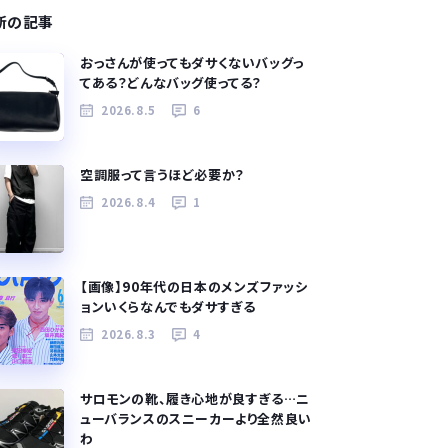
新の記事
おっさんが使ってもダサくないバッグっ
てある？どんなバッグ使ってる？
2026.8.5
6
空調服って言うほど必要か？
2026.8.4
1
【画像】90年代の日本のメンズファッシ
ョンいくらなんでもダサすぎる
2026.8.3
4
サロモンの靴、履き心地が良すぎる…ニ
ューバランスのスニーカーより全然良い
わ