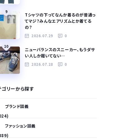
9
Tシャツの下ってなんか着るのが普通っ
てマジ？みんなエアリズムとか着てる
の？
2026.07.29
0
10
ニューバランスのスニーカー、もうダサ
い人しか履いてない…
2026.07.28
0
テゴリーから探す
ブランド談義
024)
ファッション談義
389)