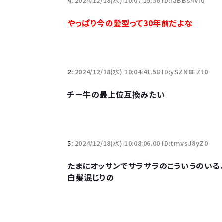
4:
2024/12/18(水) 10:07:15.36 ID:iaBBs4Vl0
10万とかする靴履いてる若者wwwwwwwwwww.
やっぱり今の髪型って30年前だよな
【悲報】柄付きのワイシャツにこういう靴を履いてる
若者の腕時計離れが深刻 時間を見るだけならも
2:
2024/12/18(水) 10:04:41.58 ID:ySZN8EZt0
チー牛の最上位互換みたい
Powered by livedoor 相互RSS
5:
2024/12/18(水) 10:08:06.00 ID:tmvsJ8yZ0
たまにオッサンでサラサラのこういうのいる
白髪混じりの