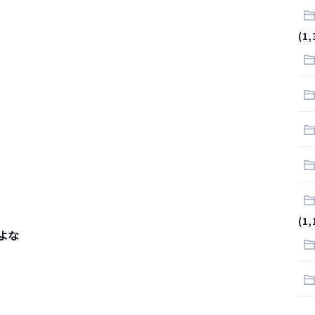
.
(1,
サラリーマンはダサい扱いされるらしい…。お前らも気をつけろ
はや腕時計がいらない
(1,
よな