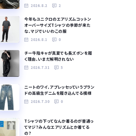
2026.8.2
2
今年もユニクロのエアリズムコットン
オーバーサイズTシャツの季節が来た
な、マジでいいわこの服
2026.8.1
0
チー牛陰キャが真夏でも長ズボンを履
く理由、いまだ解明されない
2026.7.31
5
ニートのワイ、アプレッセっていうブラン
ドの高級生デニムを履き込んでる模様
2026.7.30
0
Tシャツの下ってなんか着るのが普通っ
てマジ？みんなエアリズムとか着てる
の？