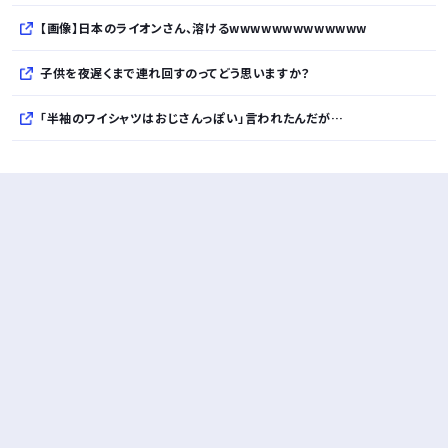
【画像】日本のライオンさん、溶けるwwwwwwwwwwwww
子供を夜遅くまで連れ回すのってどう思いますか？
「半袖のワイシャツはおじさんっぽい」言われたんだが…
10万とかする靴履いてる若者wwwwwwwwwww..
【悲報】柄付きのワイシャツにこういう靴を履いてるサラリーマンはダサい扱いされるらしい…。お前らも気をつけろ
若者の腕時計離れが深刻 時間を見るだけならもはや腕時計がいらない
Powered by livedoor 相互RSS