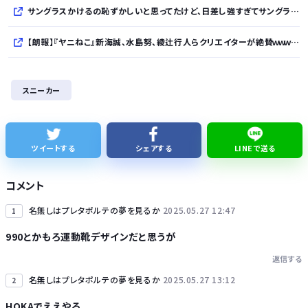
サングラスかけるの恥ずかしいと思ってたけど、日差し強すぎてサングラスかけ始めたわ
【朗報】『ヤニねこ』新海誠、水島努、綾辻行人らクリエイターが絶賛ｗｗｗｗｗｗｗｗｗ
【次の覇権は？】スマホゲー倒産急増 🍙ですら続くのに…
スニーカー
【悲報】ワイが買ったMotorolaのスマホ、ポンコツすぎる
シカ「ヒマワリ全部喰った」 郡山布引風の高原まつり中止
ツイートする
シェアする
LINEで送る
【熊本地震】避難者の食生活、改善急務…調理できず「パン飽き飽き」断水なお３万戸超
コメント
名無しはプレタポルテの夢を見るか
2025.05.27 12:47
1
990とかもろ運動靴デザインだと思うが
返信する
Powered by livedoor 相互RSS
名無しはプレタポルテの夢を見るか
2025.05.27 13:12
2
HOKAでええやろ