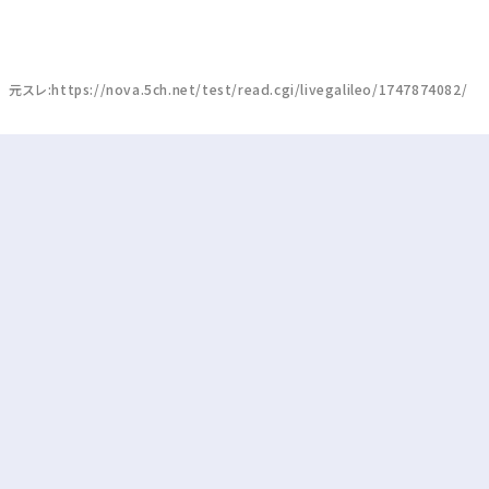
元スレ:https://nova.5ch.net/test/read.cgi/livegalileo/1747874082/