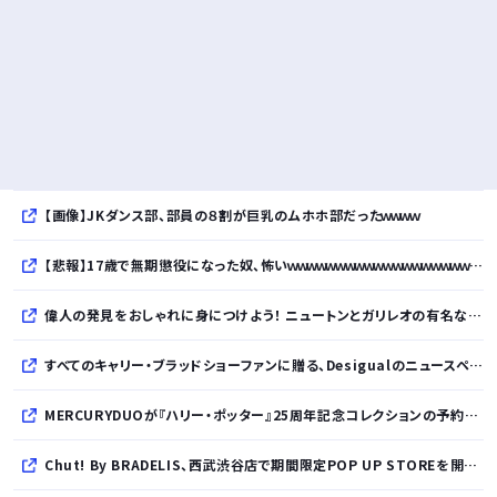
【画像】JKダンス部、部員の８割が巨乳のムホホ部だったｗｗｗｗ
【悲報】17歳で無期懲役になった奴、怖いｗｗｗｗｗｗｗｗｗｗｗｗｗｗｗｗｗｗｗｗｗｗｗｗ
偉人の発見をおしゃれに身につけよう！ ニュートンとガリレオの有名な発見をモチーフにした、クールタッチTシャツ＆トートバッグが発売されました【QurioStore】
すべてのキャリー・ブラッドショーファンに贈る、Desigualのニュースペーパープリントコレクション
MERCURYDUOが『ハリー・ポッター』25周年記念コレクションの予約を開始
Chut! By BRADELIS、西武渋谷店で期間限定POP UP STOREを開催！全商品展開＆新作10%OFFの特別な6日間