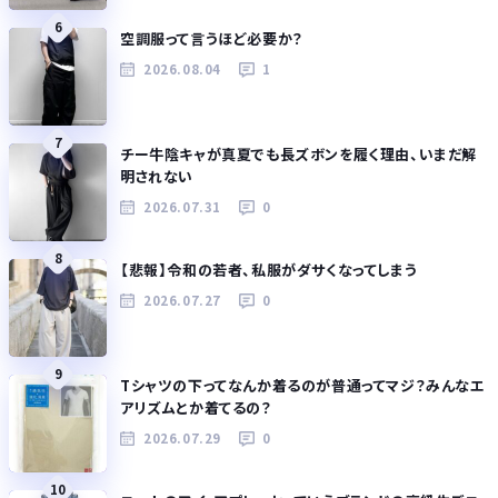
6
空調服って言うほど必要か？
2026.08.04
1
7
チー牛陰キャが真夏でも長ズボンを履く理由、いまだ解
明されない
2026.07.31
0
8
【悲報】令和の若者、私服がダサくなってしまう
2026.07.27
0
9
Tシャツの下ってなんか着るのが普通ってマジ？みんなエ
アリズムとか着てるの？
2026.07.29
0
10