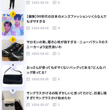
2026.08.01
0
2
【画像】90年代の日本のメンズファッションいくらなんで
もダサすぎる
2026.08.03
4
3
サロモンの靴、履き心地が良すぎる…ニューバランスのス
ニーカーより全然良いわ
2026.08.02
2
4
おっさんが使ってもダサくないバッグってある？どんなバ
ッグ使ってる？
2026.08.05
6
5
サングラスかけるの恥ずかしいと思ってたけど、日差し強
すぎてサングラスかけ始めたわ
2026.08.07
2