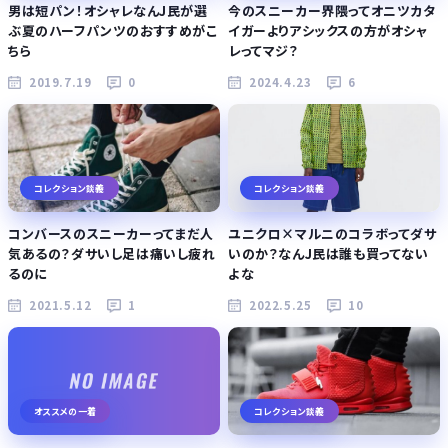
男は短パン！オシャレなんJ民が選
今のスニーカー界隈ってオニツカタ
ぶ夏のハーフパンツのおすすめがこ
イガーよりアシックスの方がオシャ
ちら
レってマジ？
2019.7.19
0
2024.4.23
6
コレクション談義
コレクション談義
コンバースのスニーカーってまだ人
ユニクロ×マルニのコラボってダサ
気あるの？ダサいし足は痛いし疲れ
いのか？なんJ民は誰も買ってない
るのに
よな
2021.5.12
1
2022.5.25
10
オススメの一着
コレクション談義