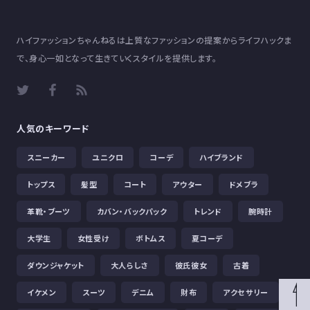
ハイファッションちゃんねるは上質なファッションの提案からライフハックま
で、身心一如となって生きていくスタイルを提供します。
人気のキーワード
スニーカー
ユニクロ
コーデ
ハイブランド
トップス
髪型
コート
アウター
ドメブラ
革靴・ブーツ
カバン・バックパック
トレンド
腕時計
大学生
女性受け
ボトムス
夏コーデ
ダウンジャケット
大人らしさ
彼氏彼女
古着
イケメン
スーツ
デニム
財布
アクセサリー