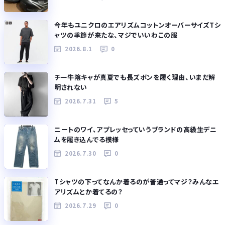
今年もユニクロのエアリズムコットンオーバーサイズTシ
ャツの季節が来たな、マジでいいわこの服
2026.8.1
0
チー牛陰キャが真夏でも長ズボンを履く理由、いまだ解
明されない
2026.7.31
5
ニートのワイ、アプレッセっていうブランドの高級生デニ
ムを履き込んでる模様
2026.7.30
0
Tシャツの下ってなんか着るのが普通ってマジ？みんなエ
アリズムとか着てるの？
2026.7.29
0