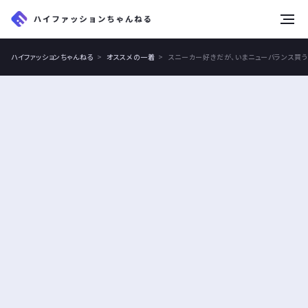
tog
nav
ハイファッションちゃんねる
オススメの一着
スニーカー好きだが、いまニューバランス買