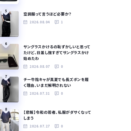
5
空調服って言うほど必要か？
2026.08.04
1
6
サングラスかけるの恥ずかしいと思って
たけど、日差し強すぎてサングラスかけ
始めたわ
2026.08.07
0
7
チー牛陰キャが真夏でも長ズボンを履
く理由、いまだ解明されない
2026.07.31
0
8
【悲報】令和の若者、私服がダサくなって
しまう
2026.07.27
0