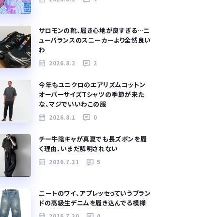
サロモンの靴、履き心地が良すぎる…ニ
ューバランスのスニーカーより全然良い
わ
2026.8.2
2
今年もユニクロのエアリズムコットン
オーバーサイズTシャツの季節が来た
な、マジでいいわこの服
2026.8.1
0
チー牛陰キャが真夏でも長ズボンを履
く理由、いまだ解明されない
2026.7.31
5
ニートのワイ、アプレッセっていうブラン
ドの高級生デニムを履き込んでる模様
2026.7.30
0