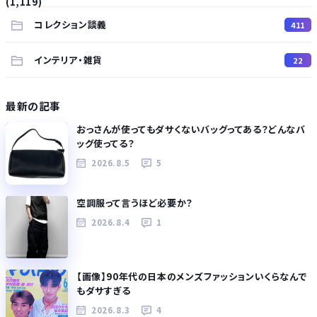
(1,119)
コレクション談義
411
インテリア・雑貨
22
最新の記事
おっさんが使ってもダサくないバッグってある？どんなバ
ッグ使ってる？
2026.8.5
5
空調服って言うほど必要か？
2026.8.4
1
【画像】90年代の日本のメンズファッションいくらなんで
もダサすぎる
2026.8.3
4