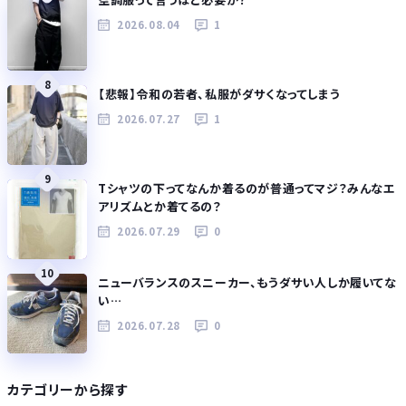
2026.08.04
1
8
【悲報】令和の若者、私服がダサくなってしまう
2026.07.27
1
9
Tシャツの下ってなんか着るのが普通ってマジ？みんなエ
アリズムとか着てるの？
2026.07.29
0
10
ニューバランスのスニーカー、もうダサい人しか履いてな
い…
2026.07.28
0
カテゴリーから探す