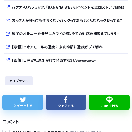
バナナ・リパブリック、「BANANA WEEK」イベントを全国ストアで開催！
おっさんが使ってもダサくないバッグってある？どんなバッグ使ってる？
息子のオ●ニーを発見したワイの嫁、全ての対応を間違えてしまう…
【悲報】イオンモールの通夜に来た幹部に遺族がブチ切れ
【画像】日産が社運をかけて発売するSUVｗｗｗｗｗｗｗ
株式投資、若年男性の自信喪失の原因に… ６割超が「人生の敗者」自認か
ハイブランド
レクサスの軽トラとかどうよ
1人でタイ旅行って危ないの？
ツイートする
シェアする
LINEで送る
【ナゾロジー】老化をほぼ克服しても「体細胞変異」が残ればヒトの寿命は156年、数理モデルで推定
コメント