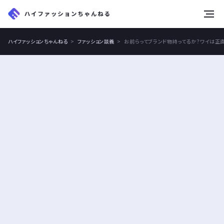
tog
nav
ハイファッションちゃんねる
ファッション談義
お前らってブランド物持ってるか？ワイは正