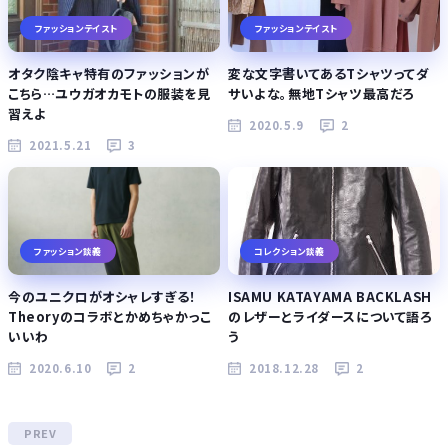
ファッションテイスト
ファッションテイスト
オタク陰キャ特有のファッションが
変な文字書いてあるTシャツってダ
こちら…ユウガオカモトの服装を見
サいよな。無地Tシャツ最高だろ
習えよ
2020.5.9
2
2021.5.21
3
ファッション談義
コレクション談義
今のユニクロがオシャレすぎる！
ISAMU KATAYAMA BACKLASH
Theoryのコラボとかめちゃかっこ
のレザーとライダースについて語ろ
いいわ
う
2020.6.10
2
2018.12.28
2