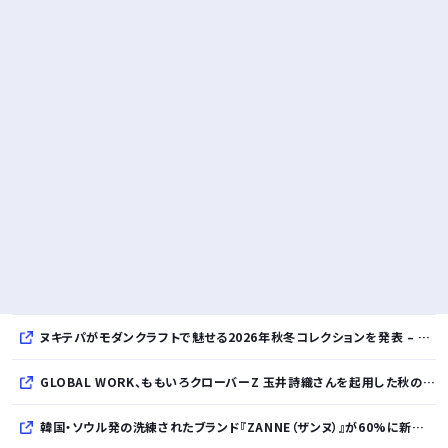
ヌキテパがモダンクラフトで魅せる2026年秋冬コレクションを発表 – インド・アムリトサルで織り上げたウールなど手仕事の美しさを現代的に昇華
GLOBAL WORK、ももいろクローバーZ 玉井詩織さんを起用した秋のLOOK BOOKを先行公開
韓国・ソウル発の洗練されたブランド『ZANNE（ザンヌ）』が60%に新規入店、モダン×エフォートレスなコレクションを展開