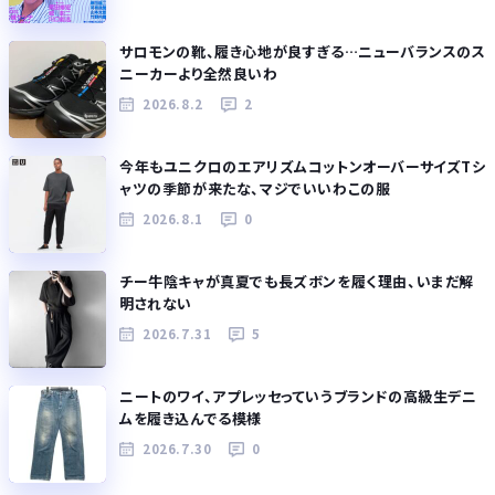
サロモンの靴、履き心地が良すぎる…ニューバランスのス
ニーカーより全然良いわ
2026.8.2
2
今年もユニクロのエアリズムコットンオーバーサイズTシ
ャツの季節が来たな、マジでいいわこの服
2026.8.1
0
チー牛陰キャが真夏でも長ズボンを履く理由、いまだ解
明されない
2026.7.31
5
ニートのワイ、アプレッセっていうブランドの高級生デニ
ムを履き込んでる模様
2026.7.30
0