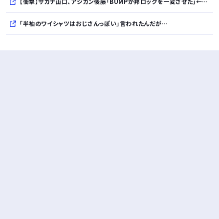
【衝撃】サカナ山口、アジカン後藤「BUMPが邦ロックを一変させた」←これｗｗｗｗｗ
「半袖のワイシャツはおじさんっぽい」言われたんだが…
10万とかする靴履いてる若者wwwwwwwwwww..
【悲報】柄付きのワイシャツにこういう靴を履いてるサラリーマンはダサい扱いされるらしい…。お前らも気をつけろ
若者の腕時計離れが深刻 時間を見るだけならもはや腕時計がいらない
Powered by livedoor 相互RSS