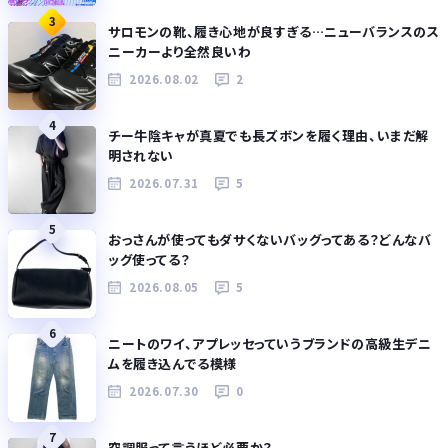
3
サロモンの靴、履き心地が良すぎる…ニューバランスのス
ニーカーより全然良いわ
2026.08.02
2
4
チー牛陰キャが真夏でも長ズボンを履く理由、いまだ解
明されない
2026.07.31
5
5
おっさんが使ってもダサくないバッグってある？どんなバ
ッグ使ってる？
2026.08.05
5
6
ニートのワイ、アプレッセっていうブランドの高級生デニ
ムを履き込んでる模様
2026.07.30
0
7
空調服って言うほど必要か？