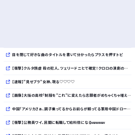
目を閉じて好きな曲のタイトルを書いて分かったらプラスを押すトピ
【衝撃】クルタ族虐 殺の犯人、ツェリードニヒで確定！クロロの演劇のせいで2人も無駄死ににwwww
【速報】"見せブラ"女神、現る♡♡♡♡
【画像】大阪の高校「制服を”これ”に変えたら志願者がめちゃくちゃ増えた」
中国「アメリカさぁ、調子乗ってるからお前らが頼ってる軍用中国ドローン輸出禁止するわw」
【衝撃】公務員ワイ、民間に転職して給料倍になるｗｗｗｗｗ