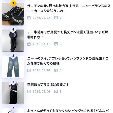
3
サロモンの靴、履き心地が良すぎる…ニューバランスのス
ニーカーより全然良いわ
2026.08.02
2
4
チー牛陰キャが真夏でも長ズボンを履く理由、いまだ解
明されない
2026.07.31
5
5
ニートのワイ、アプレッセっていうブランドの高級生デニ
ムを履き込んでる模様
2026.07.30
0
6
空調服って言うほど必要か？
2026.08.04
1
7
おっさんが使ってもダサくないバッグってある？どんなバ