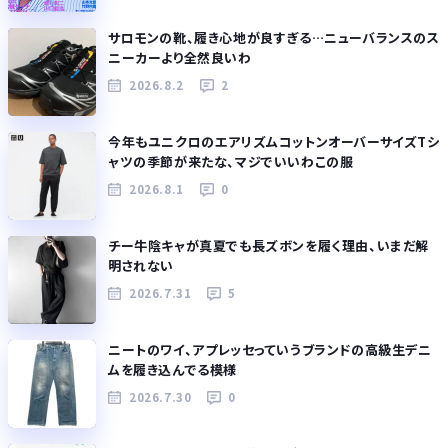
サロモンの靴、履き心地が良すぎる…ニューバランスのス
ニーカーより全然良いわ
2026.8.2
2
今年もユニクロのエアリズムコットンオーバーサイズTシ
ャツの季節が来たな、マジでいいわこの服
2026.8.1
0
チー牛陰キャが真夏でも長ズボンを履く理由、いまだ解
明されない
2026.7.31
5
ニートのワイ、アプレッセっていうブランドの高級生デニ
ムを履き込んでる模様
2026.7.30
0