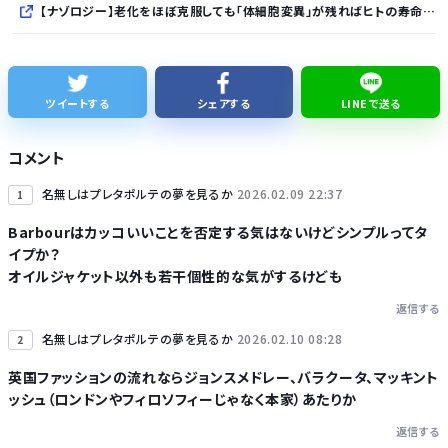
【ナゾロジー】老化をほぼ克服しても「体細胞変異」が残ればヒトの寿命は156年、数理モデルで推定
完全新作『八つ墓村』、金田一は尾上松也、場面写真を一挙公開！
清水アキラの息子・清水良太郎さん死去で、落語家・柳家小はだが「いじめ」「暴行」被害告発
ツイートする
シェアする
LINEで送る
【倉庫型陳列】熊本地震でコストコの商品落下「重く受け止めております」地震大国で「高積み陳列」が心配...IKEAにも聞いた
コメント
全国知事会「外国人は日本人と同じ生活者で、地域の担い手。多文化共生の実現に国が責任を持って取り組むよう強く要請する」
名無しはプレタポルテの夢を見るか
2026.02.09 22:37
1
Barbourはカッコいいことを否定する気はないけどシンプルってタ
イプか？
オイルジャケット以外も若干個性的な気がするけども
返信する
Powered by livedoor 相互RSS
名無しはプレタポルテの夢を見るか
2026.02.10 08:28
2
英国ファッションの流れならジョンスメドレー、バラクータ、マッキント
ッシュ（ロンドンやフィロソフィーじゃなく本家）あたりか
返信する