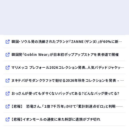
韓国・ソウル発の洗練されたブランド『ZANNE（ザンヌ）』が60%に新規入店、モダン×エフォートレスなコレクションを展開
韓国発「Goblin Wear」が日本初ポップアップストアを表参道で開催
マリメッコ プレフォール2026コレクション発表、人気パデッドジャケットの日本限定カラーも登場
ヌキテパがモダンクラフトで魅せる2026年秋冬コレクションを発表 – インド・アムリトサルで織り上げたウールなど手仕事の美しさを現代的に昇華
おっさんが使ってもダサくないバッグってある？どんなバッグ使ってる？
【悲報】 恐竜さん、「１億７千万年」かけて「累計到達点ゼロ」と判明………
【悲報】イオンモールの通夜に来た幹部に遺族がブチ切れ