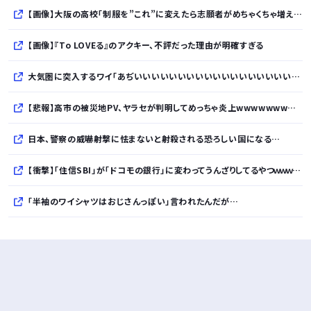
【画像】大阪の高校「制服を”これ”に変えたら志願者がめちゃくちゃ増えた」
【画像】『To LOVEる』のアクキー、不評だった理由が明確すぎる
大気圏に突入するワイ「あぢいいいいいいいいいいいいいいいいいい！！！！」
【悲報】高市の被災地PV、ヤラセが判明してめっちゃ炎上wwwwwwwwwwwwwwwwwwwwwwwwwww
日本、警察の威嚇射撃に怯まないと射殺される恐ろしい国になる…
【衝撃】「住信SBI」が「ドコモの銀行」に変わってうんざりしてるやつｗｗｗｗｗ
「半袖のワイシャツはおじさんっぽい」言われたんだが…
10万とかする靴履いてる若者wwwwwwwwwww..
【悲報】柄付きのワイシャツにこういう靴を履いてるサラリーマンはダサい扱いされるらしい…。お前らも気をつけろ
若者の腕時計離れが深刻 時間を見るだけならもはや腕時計がいらない