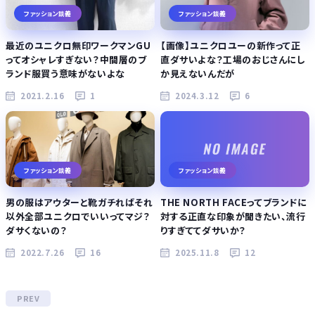
ファッション談義
ファッション談義
最近のユニクロ無印ワークマンGU
【画像】ユニクロユーの新作って正
ってオシャレすぎない？中間層のブ
直ダサいよな？工場のおじさんにし
ランド服買う意味がないよな
か見えないんだが
2021.2.16
1
2024.3.12
6
ファッション談義
ファッション談義
男の服はアウターと靴ガチればそれ
THE NORTH FACEってブランドに
以外全部ユニクロでいいってマジ？
対する正直な印象が聞きたい、流行
ダサくないの？
りすぎててダサいか？
2022.7.26
16
2025.11.8
12