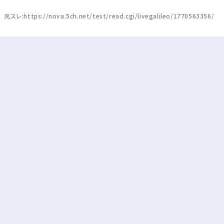
元スレ:https://nova.5ch.net/test/read.cgi/livegalileo/1770563356/