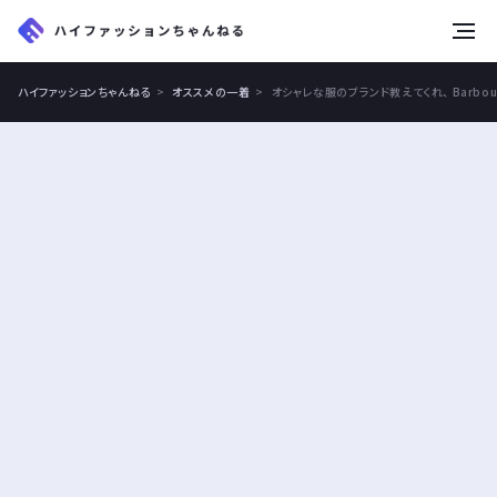
tog
nav
ハイファッションちゃんねる
オススメの一着
オシャレな服のブランド教えてくれ、 Barb