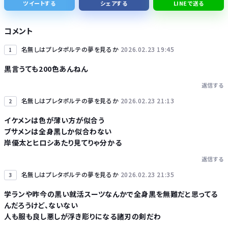
ツイートする
シェアする
LINEで送る
【東京】東京駅近くに「地下シェルター」整備を正式表明…小池百合子知事「多くの方が滞在、施設整備の効果高い」
コメント
名無しはプレタポルテの夢を見るか
2026.02.23 19:45
1
黒言うても200色あんねん
返信する
Powered by livedoor 相互RSS
名無しはプレタポルテの夢を見るか
2026.02.23 21:13
2
イケメンは色が薄い方が似合う
ブサメンは全身黒しか似合わない
岸優太とヒロシあたり見てりゃ分かる
返信する
名無しはプレタポルテの夢を見るか
2026.02.23 21:35
3
学ランや昨今の黒い就活スーツなんかで全身黒を無難だと思ってる
んだろうけど、ないない
人も服も良し悪しが浮き彫りになる諸刃の剣だわ