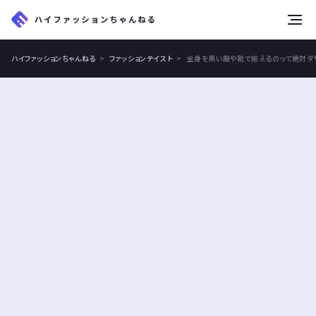
tog
nav
ハイファッションちゃんねる
ファッションテイスト
全身を黒い服や靴で揃えるのって絶対ダ