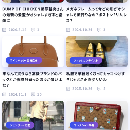
BUMP OF CHICKEN藤原基央さん
メガネフレームって今どの形がオシ
の最新の髪型がオシャレすぎると話
ャレで流行りなの？ボストン？リムレ
題に
ス？
2020.3.14
1
2024.10.24
3
ライフハック・自分磨き
ファッションテイスト
車なんて買うなら高級ブランドのバ
私服で革靴履く奴ってカッコつけす
ックとか腕時計買ったほうが賢いよ
ぎじゃね？正直ダサいわ
な？
2025.10.26
8
2024.11.1
10
ジェンダー・恋愛
コレクション談義