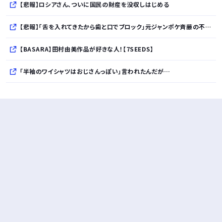
【悲報】ロシアさん、ついに国民の財産を没収しはじめる
【悲報】「舌を入れてきたから歯と口でブロック」元ジャンポケ斉藤の不同意性交公判
【BASARA】田村由美作品が好きな人！【7SEEDS】
「半袖のワイシャツはおじさんっぽい」言われたんだが…
10万とかする靴履いてる若者wwwwwwwwwww..
【悲報】柄付きのワイシャツにこういう靴を履いてるサラリーマンはダサい扱いされるらしい…。お前らも気をつけろ
若者の腕時計離れが深刻 時間を見るだけならもはや腕時計がいらない
Powered by livedoor 相互RSS