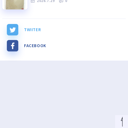
2026.7.29
0
TWIITER
FACEBOOK