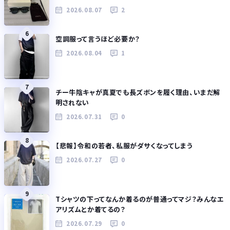
2026.08.07
2
6
空調服って言うほど必要か？
2026.08.04
1
7
チー牛陰キャが真夏でも長ズボンを履く理由、いまだ解
明されない
2026.07.31
0
8
【悲報】令和の若者、私服がダサくなってしまう
2026.07.27
0
9
Tシャツの下ってなんか着るのが普通ってマジ？みんなエ
アリズムとか着てるの？
2026.07.29
0