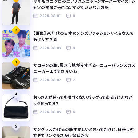
今年もユニクロのエアリズムコットンオーバーサイズTシ
ャツの季節が来たな、マジでいいわこの服
2026.08.01
0
2
【画像】90年代の日本のメンズファッションいくらなんで
もダサすぎる
2026.08.03
4
3
サロモンの靴、履き心地が良すぎる…ニューバランスのス
ニーカーより全然良いわ
2026.08.02
2
4
おっさんが使ってもダサくないバッグってある？どんなバ
ッグ使ってる？
2026.08.05
6
5
サングラスかけるの恥ずかしいと思ってたけど、日差し強
すぎてサングラスかけ始めたわ