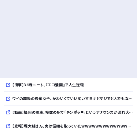
【衝撃】34歳ニート、『エロ漫画』で人生逆転
ワイの職場の後輩女子、かわいくていい匂いするけどマジでとんでもなく無能
【動画】福岡の電車、複数の駅で「チンポッ❤」というアナウンスが流れ大騒ぎwwwwwwwww
【悲報】堀大輔さん、実は仮眠を取っていたWWWWWWWWWWWWWWWWWWWWWWWWWWWWWWWWWWWWWWWWWW