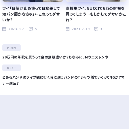
ワイ「日焼け止め塗って日傘差して
高校生ワイ、GUCCIで6万の財布を
短パン履かなきゃ」←これってダサ
買ってしまう…もしかしてダサいかこ
いか？
れ？
2023.8.7
5
2021.7.19
3
20万円の革靴を買うって金の無駄遣いか？ちなみにJMウエストンや
とあるバンドのライブ観に行く時に違うバンドのTシャツ着ていくってNGか？マ
ナー違反？