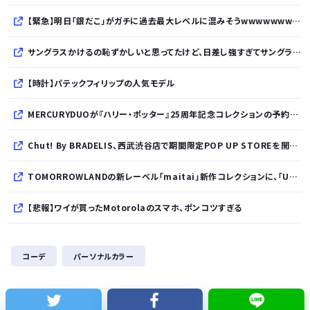
【緊急】明日「銀だこ」がガチに過去最大レベルに混みそうwwwwwwwwwwwwwwwwwwwwwwwwww
サングラスかけるの恥ずかしいと思ってたけど、日差し強すぎてサングラスかけ始めたわ
【時計】パテックフィリップの人気モデル
MERCURYDUOが『ハリー・ポッター』25周年記念コレクションの予約を開始
Chut! By BRADELIS、西武渋谷店で期間限定POP UP STOREを開催！全商品展開＆新作10%OFFの特別な6日間
TOMORROWLANDの新レーベル「maitai」新作コレクションに、「UNDYED」の素材が採用
【悲報】ワイが買ったMotorolaのスマホ、ポンコツすぎる
シカ「ヒマワリ全部喰った」 郡山布引風の高原まつり中止
コーデ
パーソナルカラー
【熊本地震】避難者の食生活、改善急務…調理できず「パン飽き飽き」断水なお３万戸超
【悲報】22歳女性、通りすがりの女子中学生にラリアットして逮捕されるｗｗｗｗｗｗｗｗｗｗｗｗｗ