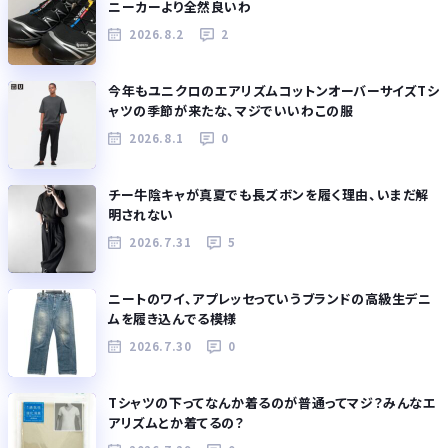
ニーカーより全然良いわ
2026.8.2
2
今年もユニクロのエアリズムコットンオーバーサイズTシ
ャツの季節が来たな、マジでいいわこの服
2026.8.1
0
チー牛陰キャが真夏でも長ズボンを履く理由、いまだ解
明されない
2026.7.31
5
ニートのワイ、アプレッセっていうブランドの高級生デニ
ムを履き込んでる模様
2026.7.30
0
Tシャツの下ってなんか着るのが普通ってマジ？みんなエ
アリズムとか着てるの？