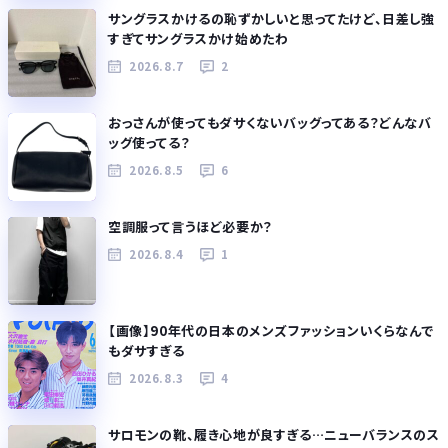
サングラスかけるの恥ずかしいと思ってたけど、日差し強
すぎてサングラスかけ始めたわ
2026.8.7
2
おっさんが使ってもダサくないバッグってある？どんなバ
ッグ使ってる？
2026.8.5
6
空調服って言うほど必要か？
2026.8.4
1
【画像】90年代の日本のメンズファッションいくらなんで
もダサすぎる
2026.8.3
4
サロモンの靴、履き心地が良すぎる…ニューバランスのス