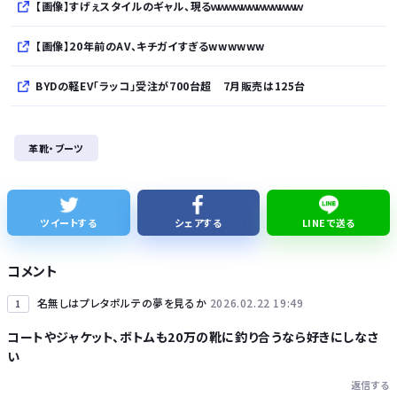
【画像】すげぇスタイルのギャル、現るｗｗｗｗｗｗｗｗｗｗｗｗ
【画像】20年前のAV、キチガイすぎるwwwwww
BYDの軽EV「ラッコ」受注が700台超 7月販売は125台
久しく、ルートインや東横インのような高級ホテルに止まってない。快活で激安パンと納豆を食べてしまう
革靴・ブーツ
【話題】テレ東・田中瞳アナ、ロケ中の“無断撮影”に苦言「カメラを向けられることに恐怖を感じます」
【細胞】「小胞体」名前を変えるべき？ イメージと異なる姿、「理解に支障」
ツイートする
シェアする
LINEで送る
【悲報】ショートスリーパー堀大輔さん、「寝た方がいい」などと誹謗中傷され配信中に泣き出してしまう
コメント
名無しはプレタポルテの夢を見るか
2026.02.22 19:49
1
コートやジャケット、ボトムも20万の靴に釣り合うなら好きにしなさ
い
Powered by livedoor 相互RSS
返信する