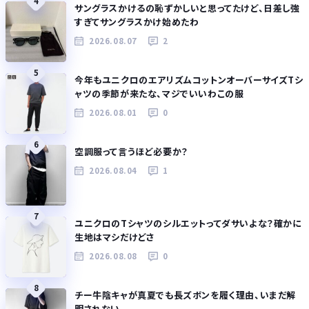
4
サングラスかけるの恥ずかしいと思ってたけど、日差し強
すぎてサングラスかけ始めたわ
2026.08.07
2
5
今年もユニクロのエアリズムコットンオーバーサイズTシ
ャツの季節が来たな、マジでいいわこの服
2026.08.01
0
6
空調服って言うほど必要か？
2026.08.04
1
7
ユニクロのTシャツのシルエットってダサいよな？確かに
生地はマシだけどさ
2026.08.08
0
8
チー牛陰キャが真夏でも長ズボンを履く理由、いまだ解
明されない