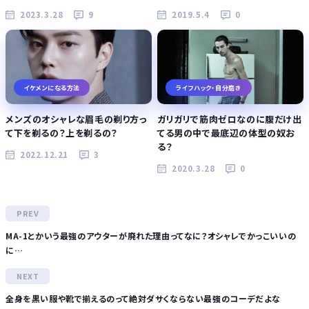
2023.3.28
9
2019.5.4
0
イケメンになる方法
ライフハック・自分磨き
メンズのオシャレな眉毛の剃り方っ
ガリガリで筋肉ゼロなのに腹だけ出
て下を剃るの？上を剃るの？
てる男の中で最底辺の体型の奴お
る？
2022.12.21
3
2020.3.28
0
MA-1とかいう最強のアウターが廃れた理由ってなに？オシャレでかっこいいの
に…
全身を黒い服や靴で揃えるのって絶対ダサくならない最強のコーデだよな