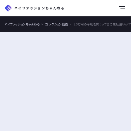
tog
nav
ハイファッションちゃんねる
コレクション談義
20万円の革靴を買うって金の無駄遣いか？