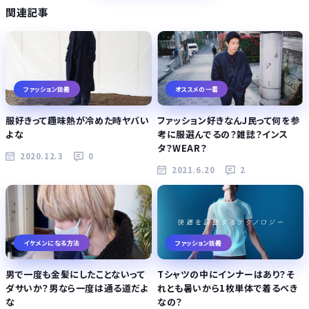
関連記事
ファッション談義
オススメの一着
服好きって趣味熱が冷めた時ヤバい
ファッション好きなんJ民って何を参
よな
考に服選んでるの？雑誌？インス
タ？WEAR？
2020.12.3
0
2021.6.20
2
イケメンになる方法
ファッション談義
男で一度も金髪にしたことないって
Tシャツの中にインナーはあり？そ
ダサいか？男なら一度は通る道だよ
れとも暑いから1枚単体で着るべき
な
なの？