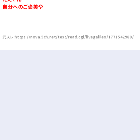
自分へのご褒美や
元スレ:https://nova.5ch.net/test/read.cgi/livegalileo/1771542980/