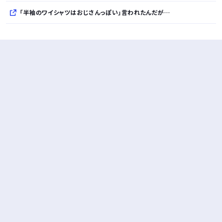
「半袖のワイシャツはおじさんっぽい」言われたんだが…
10万とかする靴履いてる若者wwwwwwwwwww..
【悲報】柄付きのワイシャツにこういう靴を履いてるサラリーマンはダサい扱いされるらしい…。お前らも気をつけろ
若者の腕時計離れが深刻 時間を見るだけならもはや腕時計がいらない
Powered by livedoor 相互RSS