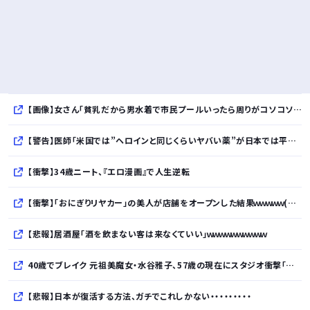
【画像】女さん「貧乳だから男水着で市民プールいったら周りがコソコソしだしてやばいwwwwwwww」5万いいね
【警告】医師「米国では”ヘロインと同じくらいヤバい薬”が日本では平気で処方されてる」
【衝撃】34歳ニート、『エロ漫画』で人生逆転
【衝撃】「おにぎりリヤカー」の美人が店舗をオープンした結果ｗｗｗｗｗ(※画像あり)
【悲報】居酒屋「酒を飲まない客は来なくていい」ｗｗｗｗｗｗｗｗｗｗ
40歳でブレイク 元祖美魔女・水谷雅子、57歳の現在にスタジオ衝撃「信じられない」「やっぱすごいね」
【悲報】日本が復活する方法、ガチでこれしかない・・・・・・・・・