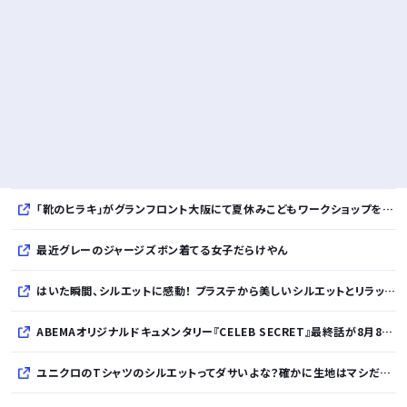
「靴のヒラキ」がグランフロント大阪にて夏休みこどもワークショップを開催！親子で楽しむ靴デコレーション体験や足の計測会
最近グレーのジャージズボン着てる女子だらけやん
はいた瞬間、シルエットに感動！ プラステから美しいシルエットとリラックス感を両立したタックワイドパンツが登場
ABEMAオリジナルドキュメンタリー『CELEB SECRET』最終話が8月8日放送、MC指原莉乃、満島真之介らがコメント
ユニクロのTシャツのシルエットってダサいよな？確かに生地はマシだけどさ