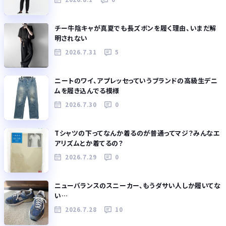
チー牛陰キャが真夏でも長ズボンを履く理由、いまだ解
明されない
2026.7.31
5
ニートのワイ、アプレッセっていうブランドの高級生デニ
ムを履き込んでる模様
2026.7.30
0
Tシャツの下ってなんか着るのが普通ってマジ？みんなエ
アリズムとか着てるの？
2026.7.29
0
ニューバランスのスニーカー、もうダサい人しか履いてな
い…
2026.7.28
10