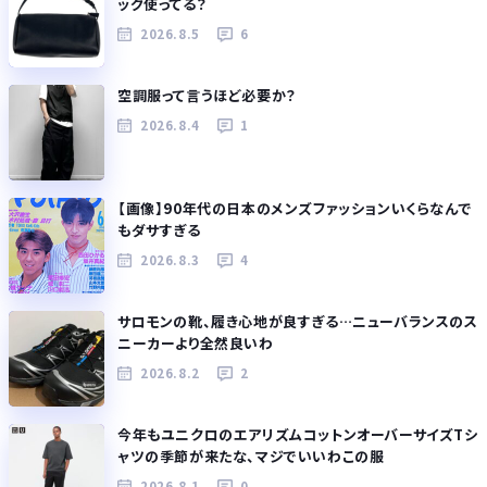
ッグ使ってる？
2026.8.5
6
空調服って言うほど必要か？
2026.8.4
1
【画像】90年代の日本のメンズファッションいくらなんで
もダサすぎる
2026.8.3
4
サロモンの靴、履き心地が良すぎる…ニューバランスのス
ニーカーより全然良いわ
2026.8.2
2
今年もユニクロのエアリズムコットンオーバーサイズTシ
ャツの季節が来たな、マジでいいわこの服
2026.8.1
0