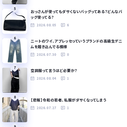
5
おっさんが使ってもダサくないバッグってある？どんなバ
ッグ使ってる？
2026.08.05
6
6
ニートのワイ、アプレッセっていうブランドの高級生デニ
ムを履き込んでる模様
2026.07.30
0
7
空調服って言うほど必要か？
2026.08.04
1
8
【悲報】令和の若者、私服がダサくなってしまう
2026.07.27
1
9