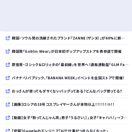
韓国・ソウル発の洗練されたブランド『ZANNE（ザンヌ）』が60%に新規入店、モダン×エフォートレスなコレクションを展開
韓国発「Goblin Wear」が日本初ポップアップストアを表参道で開催
原宿発・ゴシック＆ロリィタの「最前線」を世界へ！通販連動型「GLM Fashion Show 2026」9月開催
バナナ・リパブリック、「BANANA WEEK」イベントを全国ストアで開催！
おっさんが使ってもダサくないバッグってある？どんなバッグ使ってる？
【画像】ロシアの18号コスプレイヤーさんが本物以上！！！！！！⇒！！
【動画】女子「勃ってんじゃん笑」男子「うるさい//」女子「キャハハ！」→フ●ラ開始ｗｗｗｗｗｗｗｗｗｗ
【悲報】Googleのエンジニア「AIで仕事がつまらなくなった」