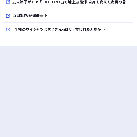
広末涼子がTBS「THE TIME,」で地上波復帰 自身を変えた次男の言葉「ママのファンの人なら、知りたいんじゃないか」
中国製EVが爆発炎上
「半袖のワイシャツはおじさんっぽい」言われたんだが…
10万とかする靴履いてる若者wwwwwwwwwww..
【悲報】柄付きのワイシャツにこういう靴を履いてるサラリーマンはダサい扱いされるらしい…。お前らも気をつけろ
若者の腕時計離れが深刻 時間を見るだけならもはや腕時計がいらない
Powered by livedoor 相互RSS