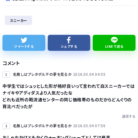
友達とPCで遊んでるんだがキーボードとマウス使った方がいいゲームでも頑なにパッド使いたがる
スニーカー
かつて650万部を誇った ｢週刊少年ジャンプ｣ 発行部数が初の100万部割れに・・・
【画像】日産が社運をかけて発売するSUVｗｗｗｗｗｗｗ
ツイートする
シェアする
LINEで送る
株式投資、若年男性の自信喪失の原因に… ６割超が「人生の敗者」自認か
コメント
名無しはプレタポルテの夢を見るか
2026.03.04 04:55
1
中学生ではシュッとした形が格好良いって言われて白スニーカーでは
ナイキやアディダスより人気だったな
Powered by livedoor 相互RSS
どれも近所の靴流通センターの同じ価格帯のものだからどんぐりの
背比べだったが
返信する
名無しはプレタポルテの夢を見るか
2026.03.04 07:56
2
おしゃれかはともかくウォーキングシューズとしては最高