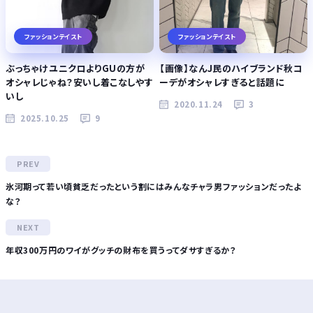
ファッションテイスト
ファッションテイスト
ぶっちゃけユニクロよりGUの方が
【画像】なんJ民のハイブランド秋コ
オシャレじゃね？安いし着こなしやす
ーデがオシャレすぎると話題に
いし
2020.11.24
3
2025.10.25
9
氷河期って若い頃貧乏だったという割にはみんなチャラ男ファッションだったよ
な？
年収300万円のワイがグッチの財布を買うってダサすぎるか？