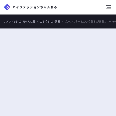
tog
nav
ハイファッションちゃんねる
コレクション談義
ムーンスターとかいう日本が誇るスニーカ