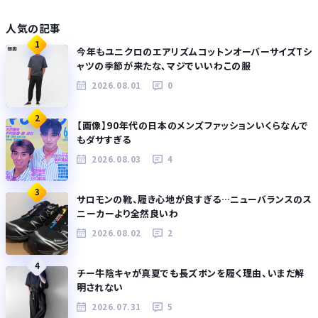
人気の記事
1
今年もユニクロのエアリズムコットンオーバーサイズTシ
ャツの季節が来たな、マジでいいわこの服
2026.08.01
0
2
【画像】90年代の日本のメンズファッションいくらなんで
もダサすぎる
2026.08.03
4
3
サロモンの靴、履き心地が良すぎる…ニューバランスのス
ニーカーより全然良いわ
2026.08.02
2
4
チー牛陰キャが真夏でも長ズボンを履く理由、いまだ解
明されない
2026.07.31
5