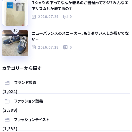
Tシャツの下ってなんか着るのが普通ってマジ？みんなエ
アリズムとか着てるの？
2026.07.29
0
10
ニューバランスのスニーカー、もうダサい人しか履いてな
い…
2026.07.28
0
カテゴリーから探す
ブランド談義
(1,024)
ファッション談義
(2,389)
ファッションテイスト
(1,353)