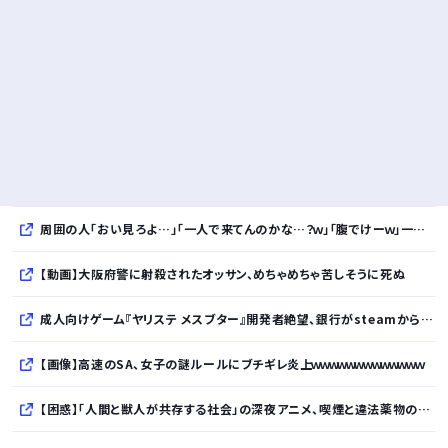
周囲の人「おい見ろよ…」「一人で来てんのかな…？ｗ」「腹でけーｗ」一人焼肉ワイ「……ッ…！」
【動画】大阪府警に射殺されたオッサン、めちゃめちゃ苦しそうに死ぬ
成人向けゲーム『ヤリステ メスブター』開発者絶望、銀行がsteamからの入金を拒否→金が入ってなくても売上金額分の納税義務あり
【画像】高速のSA、女子の謎ルールにブチギレ炎上ｗｗｗｗｗｗｗｗｗｗｗｗｗ
【困惑】「人間と獣人が共存する社会」の深夜アニメ、喫煙と違法薬物の連想シーンでBPO議論・・・・・・・・・