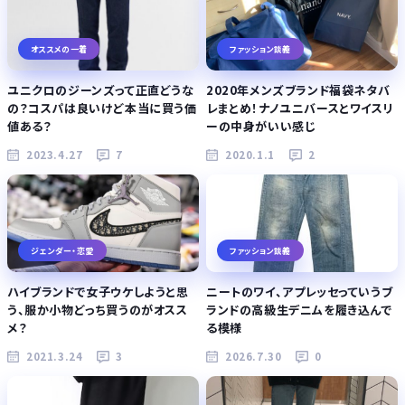
オススメの一着
ファッション談義
ユニクロのジーンズって正直どうな
2020年メンズブランド福袋ネタバ
の？コスパは良いけど本当に買う価
レまとめ！ナノユニバースとワイスリ
値ある？
ーの中身がいい感じ
2023.4.27
7
2020.1.1
2
ジェンダー・恋愛
ファッション談義
ハイブランドで女子ウケしようと思
ニートのワイ、アプレッセっていうブ
う、服か小物どっち買うのがオスス
ランドの高級生デニムを履き込んで
メ？
る模様
2021.3.24
3
2026.7.30
0