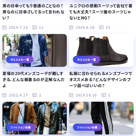
男の日傘ってもう普通のことなの？
ユニクロの感動スーツって会社で着
男なのに日傘さしてるって言われな
ても大丈夫？スーツ屋のスーツじゃ
い？
ないとNG？
2024.7.10
12
2024.6.26
15
オススメの一着
オススメの一着
夏場の20代メンズコーデが難しす
私服に合わせられるメンズブーツで
ぎる、どんな服着るのが正解なんだ
オススメある？どんなデザインのブ
よ
ーツ選べばいいの？
2022.4.27
2
2019.10.10
2
ファッション談義
ファッション談義