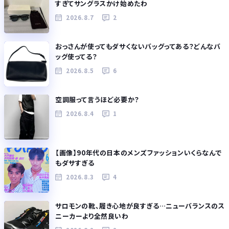
すぎてサングラスかけ始めたわ
2026.8.7
2
おっさんが使ってもダサくないバッグってある？どんなバ
ッグ使ってる？
2026.8.5
6
空調服って言うほど必要か？
2026.8.4
1
【画像】90年代の日本のメンズファッションいくらなんで
もダサすぎる
2026.8.3
4
サロモンの靴、履き心地が良すぎる…ニューバランスのス
ニーカーより全然良いわ