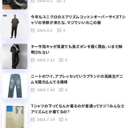
2026.8.2
2
今年もユニクロのエアリズムコットンオーバーサイズTシ
ャツの季節が来たな、マジでいいわこの服
2026.8.1
0
チー牛陰キャが真夏でも長ズボンを履く理由、いまだ解
明されない
2026.7.31
5
ニートのワイ、アプレッセっていうブランドの高級生デニ
ムを履き込んでる模様
2026.7.30
0
Tシャツの下ってなんか着るのが普通ってマジ？みんなエ
アリズムとか着てるの？
2026.7.29
0