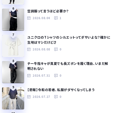
6
空調服って言うほど必要か？
2026.08.04
1
7
ユニクロのTシャツのシルエットってダサいよな？確かに
生地はマシだけどさ
2026.08.08
0
8
チー牛陰キャが真夏でも長ズボンを履く理由、いまだ解
明されない
2026.07.31
0
9
【悲報】令和の若者、私服がダサくなってしまう
2026.07.27
0