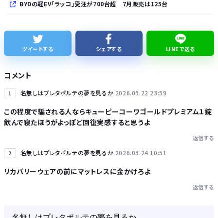
BYDの軽EV「ラッコ」受注が700台超 7月販売は125台
久しく、ルートインや東横インのような高級ホテルに止まってない。快活で激安パンと納豆を食べてしまう
【細胞】「小胞体」名前を変えるべき？ イメージと異なる姿、「理解に支障」
ツイートする
シェアする
LINEで送る
【悲報】ショートスリーパー堀大輔さん、「寝た方がいい」などと誹謗中傷され配信中に泣き出してしまう
コメント
縄文時代とかいうロマンの塊
名無しはプレタポルテの夢を見るか
2026.03.22 23:59
1
この程度で騙される人ならキューピーコーワゴールドプレミアム１錠
飲んで寝たほうがよっぽど回復実感すると思うよ
返信する
名無しはプレタポルテの夢を見るか
2026.03.24 10:51
2
Powered by livedoor 相互RSS
リカバリーウェアの前にマットレスに金かけろよ
返信する