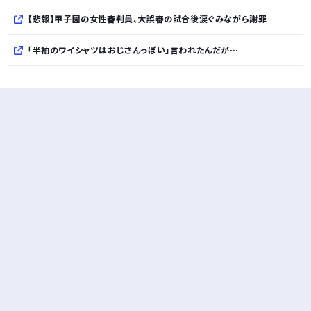
【悲報】甲子園の女性審判員、大誤審の試合後涙ぐみながら謝罪
「半袖のワイシャツはおじさんっぽい」言われたんだが…
10万とかする靴履いてる若者wwwwwwwwwww..
【悲報】柄付きのワイシャツにこういう靴を履いてるサラリーマンはダサい扱いされるらしい…。お前らも気をつけろ
若者の腕時計離れが深刻 時間を見るだけならもはや腕時計がいらない
Powered by livedoor 相互RSS