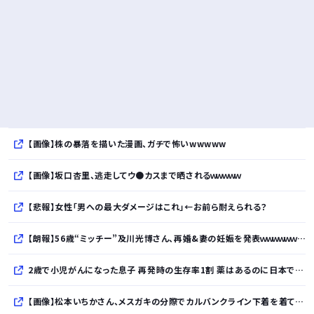
【画像】株の暴落を描いた漫画、ガチで怖いwwwww
【画像】坂口杏里、逃走してウ●カスまで晒されるｗｗｗｗｗ
【悲報】女性「男への最大ダメージはこれ」←お前ら耐えられる？
【朗報】56歳“ミッチー”及川光博さん、再婚&妻の妊娠を発表ｗｗｗｗｗｗｗｗｗｗ
2歳で小児がんになった息子 再発時の生存率1割 薬はあるのに日本では使えない「ドラッグロス」に直面
【画像】松本いちかさん、メスガキの分際でカルバンクライン下着を着てしまうwwwwwww