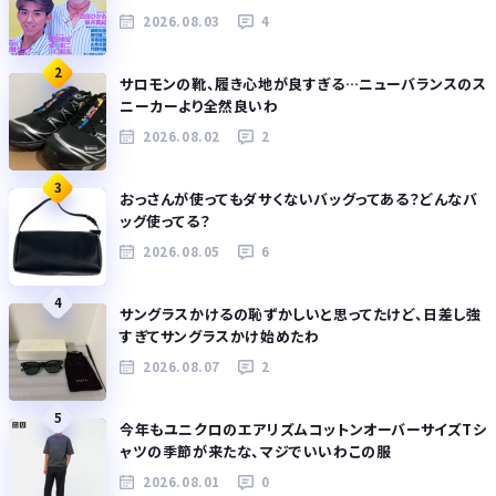
2026.08.03
4
2
サロモンの靴、履き心地が良すぎる…ニューバランスのス
ニーカーより全然良いわ
2026.08.02
2
3
おっさんが使ってもダサくないバッグってある？どんなバ
ッグ使ってる？
2026.08.05
6
4
サングラスかけるの恥ずかしいと思ってたけど、日差し強
すぎてサングラスかけ始めたわ
2026.08.07
2
5
今年もユニクロのエアリズムコットンオーバーサイズTシ
ャツの季節が来たな、マジでいいわこの服
2026.08.01
0