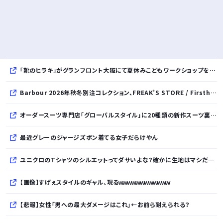
「靴のヒラキ」がグランフロント大阪にて夏休みこどもワークショップを開催！親子で楽しむ靴デコレーション体験や足の計測会
Barbour 2026年秋冬別注コレクション、FREAK’S STORE / Firsthand / Freadaから登場
オーダースーツ専門店「グローバルスタイル」に20種類の新作スーツ裏地が登場！おしゃれな花柄・サッカーボール・フラミンゴ・虎・フラガール・リゾート柄など豊富！
最近グレーのジャージズボン着てる女子だらけやん
ユニクロのTシャツのシルエットってダサいよな？確かに生地はマシだけどさ
【画像】すげぇスタイルのギャル、現るｗｗｗｗｗｗｗｗｗｗｗｗ
【悲報】女性「男への最大ダメージはこれ」←お前ら耐えられる？