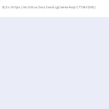
元スレ:https://mi.5ch.io/test/read.cgi/news4vip/1773632581/