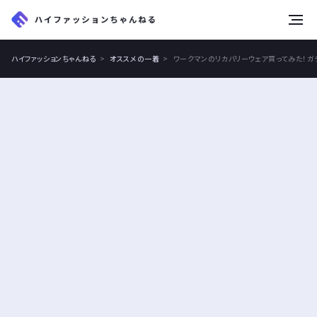
tog
nav
ハイファッションちゃんねる
オススメの一着
ワークマンのリカバリーウェア買ってみた！