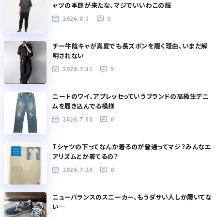
ャツの季節が来たな、マジでいいわこの服
2026.8.1
0
チー牛陰キャが真夏でも長ズボンを履く理由、いまだ解
明されない
2026.7.31
5
ニートのワイ、アプレッセっていうブランドの高級生デニ
ムを履き込んでる模様
2026.7.30
0
Tシャツの下ってなんか着るのが普通ってマジ？みんなエ
アリズムとか着てるの？
2026.7.29
0
ニューバランスのスニーカー、もうダサい人しか履いてな
い…