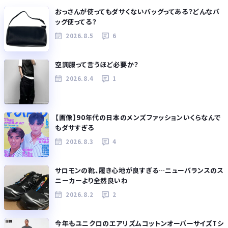
おっさんが使ってもダサくないバッグってある？どんなバ
ッグ使ってる？
2026.8.5
6
空調服って言うほど必要か？
2026.8.4
1
【画像】90年代の日本のメンズファッションいくらなんで
もダサすぎる
2026.8.3
4
サロモンの靴、履き心地が良すぎる…ニューバランスのス
ニーカーより全然良いわ
2026.8.2
2
今年もユニクロのエアリズムコットンオーバーサイズTシ