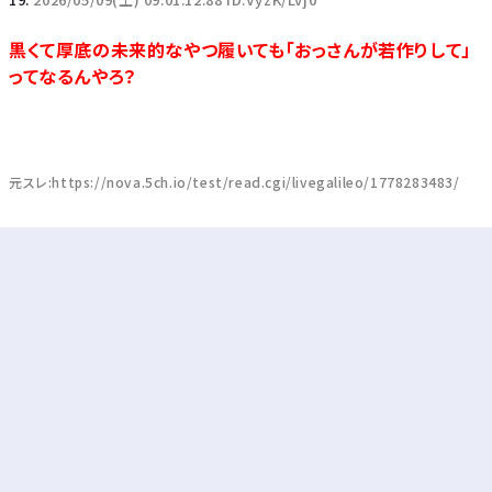
黒くて厚底の未来的なやつ履いても「おっさんが若作りして」
ってなるんやろ？
元スレ:https://nova.5ch.io/test/read.cgi/livegalileo/1778283483/