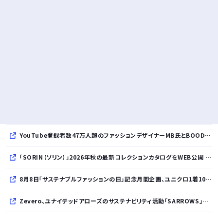
YouTube登録者数47万人超のファッションデザイナーMB氏とBOODYがコラボレーション。極上の着心地を追求した別注Tシャツが8月12日発売開始
「SORIN（ソリン）」2026年秋の最新コレクションカタログをWEB公開 「Paradox in Neutral」をテーマに秩序と反逆が共存する世界観を表現
8月8日「サステナブルファッションの日」記念月間企画、ユニクロ1着100円買取保証とXプレゼントキャンペーンを実施
Zevero、ユナイテッドアローズのサステナビリティ活動「SARROWS」を支援。Scope 3排出量算定の効率化・精緻化を開始