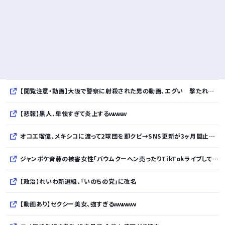
【閲覧注意・動画】大阪で警察に射殺された男の動画、エグい 撃たれてから叫びながら苦しみもがいて死ぬ
【悲報】黒人、卑怯すぎて炎上するｗｗｗｗ
オコエ瑠偉、メキシコに渡って2球団を即クビ→SNS更新が3ヶ月間止まって消息不明に
ジャンポケ斉藤の被害女性「バウムクーヘン売ったりTikTokライブしててムカついたから示談しなかった」
【政治】れいわ新選組、「いのちの党」に改名
【動画あり】セクシー美女、強すぎるｗｗｗｗｗ