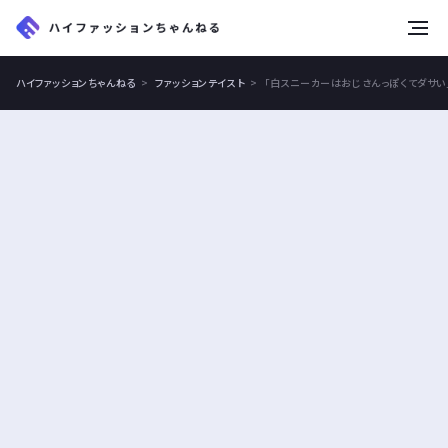
tog
nav
ハイファッションちゃんねる
ファッションテイスト
「白スニーカーはおじさんっぽくてダサい