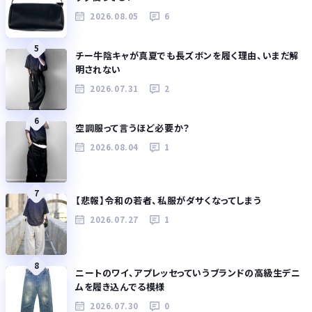
2026.08.05
6
5
チー牛陰キャが真夏でも長ズボンを履く理由、いまだ解
明されない
2026.07.31
2
6
空調服って言うほど必要か？
2026.08.04
1
7
【悲報】令和の若者、私服がダサくなってしまう
2026.07.27
1
8
ニートのワイ、アプレッセっていうブランドの高級生デニ
ムを履き込んでる模様
2026.07.30
0