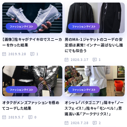
ファッションテイスト
ファッションテイスト
【画像】陰キャがナイキIDでスニーカ
男のMA-1ジャケットのコーデの安
ーを作った結果
定感は異常！インナー選ばないし誰
にでも似合う
2019.9.28
1
2020.3.17
1
ファッションテイスト
ファッションテイスト
オタクがメンズファッションを極め
オシャレ「パタゴニア！」陽キャ「ノー
てコーデした結果
スフェイス！」陰キャ「モンベル！」意
識高い系「アークテリクス！」
2019.5.7
0
2020.7.28
2