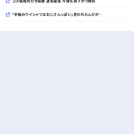
コメ価格先行き指数 過去最低 今後も値下がり傾向
「半袖のワイシャツはおじさんっぽい」言われたんだが…
10万とかする靴履いてる若者wwwwwwwwwww..
【悲報】柄付きのワイシャツにこういう靴を履いてるサラリーマンはダサい扱いされるらしい…。お前らも気をつけろ
若者の腕時計離れが深刻 時間を見るだけならもはや腕時計がいらない
Powered by livedoor 相互RSS