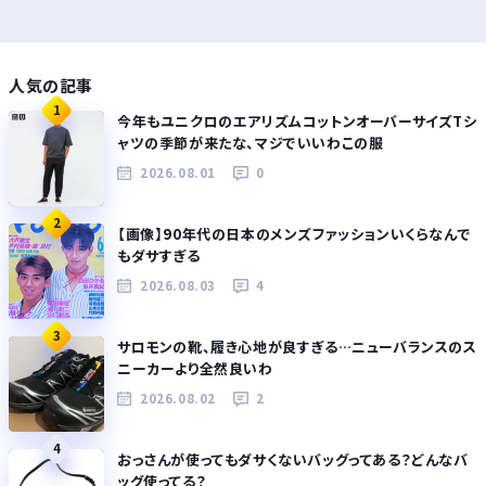
人気の記事
1
今年もユニクロのエアリズムコットンオーバーサイズTシ
ャツの季節が来たな、マジでいいわこの服
2026.08.01
0
2
【画像】90年代の日本のメンズファッションいくらなんで
もダサすぎる
2026.08.03
4
3
サロモンの靴、履き心地が良すぎる…ニューバランスのス
ニーカーより全然良いわ
2026.08.02
2
4
おっさんが使ってもダサくないバッグってある？どんなバ
ッグ使ってる？