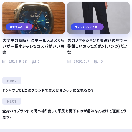
オススメの一着
ファッションテイスト
大学生の腕時計はポールスミスくら
男のファッションと服選びの中で一
いが一番オシャレでコスパがいい事
番難しいのってズボン(パンツ)だよ
実
な
2019.9.23
1
2020.1.7
0
Tシャツってどこのブランドで買えばオシャレになれるの？
全身ハイブランドで街へ繰り出して平民を見下すのが趣味なんだけど正直どう
思う？