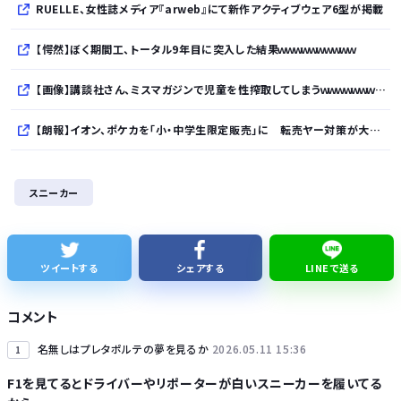
RUELLE、女性誌メディア『arweb』にて新作アクティブウェア6型が掲載
【愕然】ぼく期間工、トータル9年目に突入した結果ｗｗｗｗｗｗｗｗｗｗ
【画像】講談社さん、ミスマガジンで児童を性搾取してしまうｗｗｗｗｗｗｗｗｗ
【朗報】イオン、ポケカを「小・中学生限定販売」に 転売ヤー対策が大絶賛ｗｗｗ
【速報】れいわ新選組、「いのちの党」に党名変更
スニーカー
【悲報】Googleのエンジニア「AIで仕事がつまらなくなった」
友達とPCで遊んでるんだがキーボードとマウス使った方がいいゲームでも頑なにパッド使いたがる
ツイートする
シェアする
LINEで送る
かつて650万部を誇った ｢週刊少年ジャンプ｣ 発行部数が初の100万部割れに・・・
コメント
名無しはプレタポルテの夢を見るか
2026.05.11 15:36
1
F1を見てるとドライバーやリポーターが白いスニーカーを履いてる