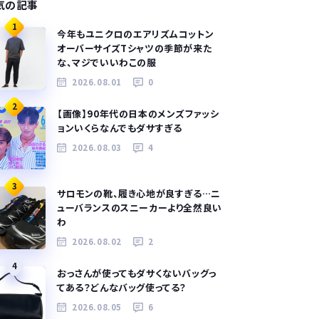
気の記事
1
今年もユニクロのエアリズムコットン
オーバーサイズTシャツの季節が来た
な、マジでいいわこの服
2026.08.01
0
2
【画像】90年代の日本のメンズファッシ
ョンいくらなんでもダサすぎる
2026.08.03
4
3
サロモンの靴、履き心地が良すぎる…ニ
ューバランスのスニーカーより全然良い
わ
2026.08.02
2
4
おっさんが使ってもダサくないバッグっ
てある？どんなバッグ使ってる？
2026.08.05
6