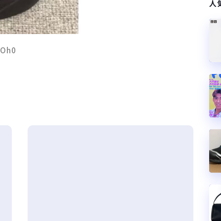
人
IOh0