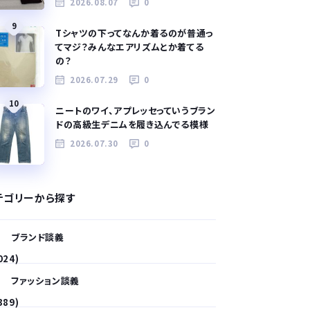
2026.08.07
0
9
Tシャツの下ってなんか着るのが普通っ
てマジ？みんなエアリズムとか着てる
の？
2026.07.29
0
10
ニートのワイ、アプレッセっていうブラン
ドの高級生デニムを履き込んでる模様
2026.07.30
0
テゴリーから探す
ブランド談義
024)
ファッション談義
389)