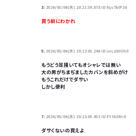
3:
2026/05/06(水) 20:21:59.878 ID:fqs7blP30
10万とかする靴履いてる若者wwwwwwwwwww.
買う前にわかれ
【悲報】柄付きのワイシャツにこういう靴を履いてる
若者の腕時計離れが深刻 時間を見るだけならも
5:
2026/05/06(水) 20:22:05.246 ID:sxLd8IOh0
もうどう足掻いてもオシャレでは無い
大の男がちまぢましたカバンを斜めがけ
もうこれだけでダサい
しかし便利
Powered by livedoor 相互RSS
7:
2026/05/06(水) 20:23:05.453 ID:FY363Rii0
ダサくないの買えよ