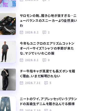
サロモンの靴、履き心地が良すぎる…ニ
ューバランスのスニーカーより全然良い
わ
2026.8.2
2
今年もユニクロのエアリズムコットン
オーバーサイズTシャツの季節が来た
な、マジでいいわこの服
2026.8.1
0
チー牛陰キャが真夏でも長ズボンを履
く理由、いまだ解明されない
2026.7.31
5
ニートのワイ、アプレッセっていうブラン
ドの高級生デニムを履き込んでる模様
2026.7.30
0