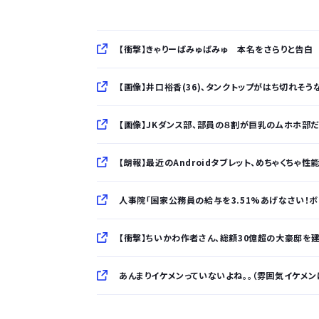
【衝撃】きゃりーぱみゅぱみゅ 本名をさらりと告白
【画像】井口裕香(36)、タンクトップがはち切れそうな
【画像】JKダンス部、部員の８割が巨乳のムホホ部だ
【朗報】最近のAndroidタブレット、めちゃくちゃ性
人事院「国家公務員の給与を3.51%あげなさい！
【衝撃】ちいかわ作者さん、総額30億超の大豪邸を建て
あんまりイケメンっていないよね。。（雰囲気イケメン
「半袖のワイシャツはおじさんっぽい」言われたんだ