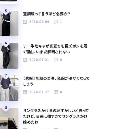
5
空調服って言うほど必要か？
2026.08.04
1
6
チー牛陰キャが真夏でも長ズボンを履
く理由、いまだ解明されない
2026.07.31
0
7
【悲報】令和の若者、私服がダサくなって
しまう
2026.07.27
0
8
サングラスかけるの恥ずかしいと思って
たけど、日差し強すぎてサングラスかけ
始めたわ