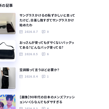
新の記事
サングラスかけるの恥ずかしいと思って
たけど、日差し強すぎてサングラスかけ
始めたわ
2026.8.7
0
おっさんが使ってもダサくないバッグっ
てある？どんなバッグ使ってる？
2026.8.5
6
空調服って言うほど必要か？
2026.8.4
1
【画像】90年代の日本のメンズファッシ
ョンいくらなんでもダサすぎる
2026.8.3
4