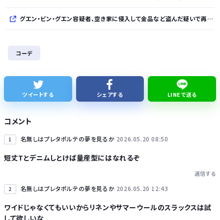
グエン・ビン・グエン容疑者、空き家に侵入して金品など盗んだ疑いで再逮捕 今年４月には別件で逮捕も不起訴になっていた
【動画】プリウス乗り、違法駐車をしてバスを1時間遅延させてしまった模様
コーデ
家賃4500円の家に住んでるんだけど、なにか質問ある？
【悲報】若手有望騎手（20）が素行不良で師匠の調教師を激怒させてしまい引退に追い込まれそう
ツイートする
シェアする
LINEで送る
仕事で使うパソコンって
コメント
名無しはプレタポルテの夢を見るか
2026.05.20 08:50
1
短丈Tとデニムしとけば量産型にはなれるぞ
返信する
Powered by livedoor 相互RSS
名無しはプレタポルテの夢を見るか
2026.05.20 12:43
2
ワイドじゃなくてもいいからリネンやサマーウールのスラックスは試
して欲しいな