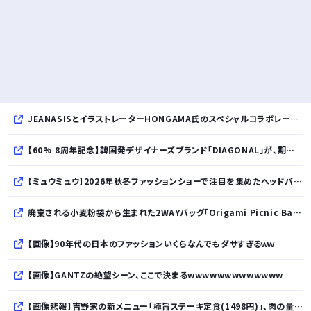
JEANASISとイラストレーターHONGAMA氏のスペシャルコラボレーションアイテム全7型が8月11日より発売
【60% 8周年記念】韓国発デザイナーズブランド「DIAGONAL」が、期間限定のスペシャルキャンペーンを開催！
【ミュウミュウ】2026年秋冬ファッションショーで注目を集めたヘッドバンドが発売
廃棄される小麦粉袋から生まれた2WAYバッグ「Origami Picnic Bag」がMakuakeに登場
【画像】90年代の日本のファッションいくらなんでもダサすぎるｗｗ
【画像】GANTZの絶望シーン、ここで決まるwwwwwwwwwwwww
【画像悲報】吉野家の新メニュー「極旨ステーキ定食(1498円)」、肉の量が少なすぎて大炎上してしまう…ｗｗｗｗｗ