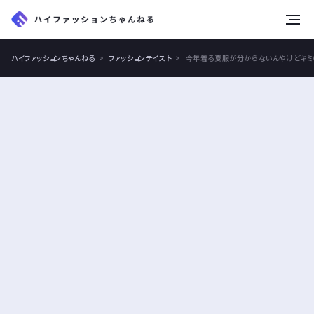
tog
nav
ハイファッションちゃんねる
ファッションテイスト
今年着る夏服が分からないんやけどキミ