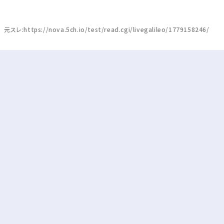
元スレ:https://nova.5ch.io/test/read.cgi/livegalileo/1779158246/