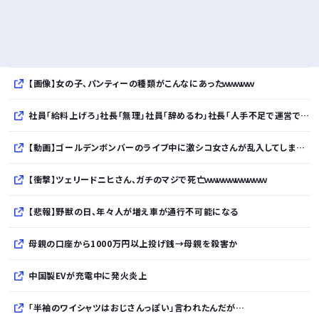
【画像】女の子、パンティーの種類がこんなにあったｗｗｗｗｗ
社員「給料上げろ」社長「無理」社員「辞めるわ」社長「人手不足で運営できない、廃業するわ(涙)」従業員退職型倒産が過去最高ペースで増加⤴
【動画】ゴールデンボンバーのライブ中に激シコ女さんが乱入してしまうｗｗｗｗｗ
【衝撃】ツェリードニヒさん、ガチのマジで死亡ｗｗｗｗｗｗｗｗｗｗ
【悲報】野獣の日、年々人が増え車が通行不可能になる
母親の口座から1000万円以上投げ銭→母親を殺害か
中国製EVが充電中に発火炎上
「半袖のワイシャツはおじさんっぽい」言われたんだが…