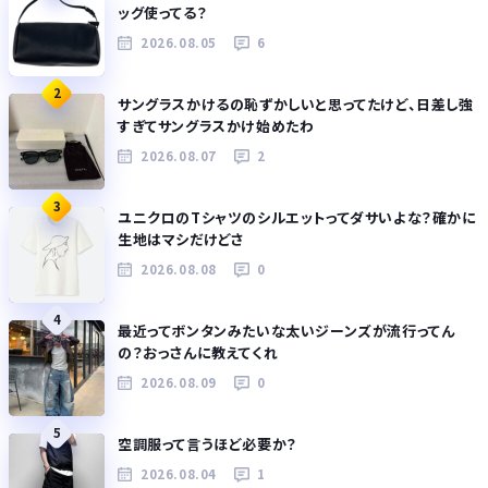
ッグ使ってる？
2026.08.05
6
2
サングラスかけるの恥ずかしいと思ってたけど、日差し強
すぎてサングラスかけ始めたわ
2026.08.07
2
3
ユニクロのTシャツのシルエットってダサいよな？確かに
生地はマシだけどさ
2026.08.08
0
4
最近ってボンタンみたいな太いジーンズが流行ってん
の？おっさんに教えてくれ
2026.08.09
0
5
空調服って言うほど必要か？
2026.08.04
1