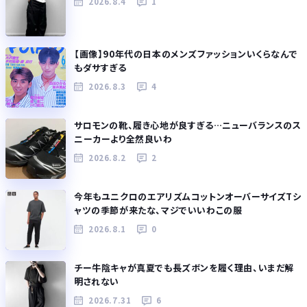
2026.8.4
1
【画像】90年代の日本のメンズファッションいくらなんで
もダサすぎる
2026.8.3
4
サロモンの靴、履き心地が良すぎる…ニューバランスのス
ニーカーより全然良いわ
2026.8.2
2
今年もユニクロのエアリズムコットンオーバーサイズTシ
ャツの季節が来たな、マジでいいわこの服
2026.8.1
0
チー牛陰キャが真夏でも長ズボンを履く理由、いまだ解
明されない
2026.7.31
6