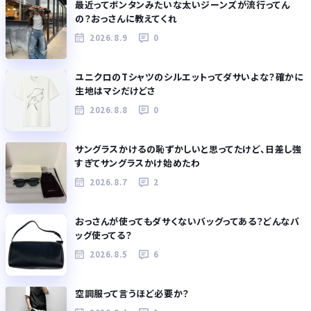
最近ってボンタンみたいな太いジーンズが流行ってん
の？おっさんに教えてくれ
2026.8.9
0
ユニクロのTシャツのシルエットってダサいよな？確かに
生地はマシだけどさ
2026.8.8
0
サングラスかけるの恥ずかしいと思ってたけど、日差し強
すぎてサングラスかけ始めたわ
2026.8.7
2
おっさんが使ってもダサくないバッグってある？どんなバ
ッグ使ってる？
2026.8.5
6
空調服って言うほど必要か？