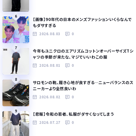
6
【画像】90年代の日本のメンズファッションいくらなんで
もダサすぎる
2026.08.03
0
7
今年もユニクロのエアリズムコットンオーバーサイズTシ
ャツの季節が来たな、マジでいいわこの服
2026.08.01
0
8
サロモンの靴、履き心地が良すぎる…ニューバランスのス
ニーカーより全然良いわ
2026.08.02
0
9
【悲報】令和の若者、私服がダサくなってしまう
2026.07.27
0