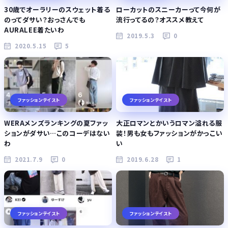
30歳でオーラリーのスウェット着る
ローカットのスニーカーって今何が
のってダサい？おっさんでも
流行ってるの？オススメ教えて
AURALEE着たいわ
2019.5.3
0
2020.5.15
5
ファッションテイスト
ファッションテイスト
WERAメンズランキングの夏ファッ
大正ロマンとかいうロマン溢れる服
ションがダサい…このコーデはない
装！男も女もファッションがかっこい
わ
い
2021.7.9
0
2019.6.28
1
ファッションテイスト
ファッションテイスト